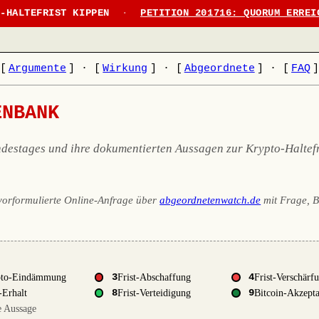
N-HALTEFRIST KIPPEN
·
PETITION 201716: QUORUM ERREI
[
Argumente
]
·
[
Wirkung
]
·
[
Abgeordnete
]
·
[
FAQ
ENBANK
destages und ihre dokumentierten Aussagen zur Krypto-Haltefri
e vorformulierte Online-Anfrage über
abgeordnetenwatch.de
mit Frage, 
pto-Eindämmung
3
Frist-Abschaffung
4
Frist-Verschärf
-Erhalt
8
Frist-Verteidigung
9
Bitcoin-Akzept
e Aussage