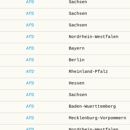
AfD
Sachsen
AfD
Sachsen
AfD
Sachsen
AfD
Nordrhein-Westfalen
AfD
Bayern
AfD
Berlin
AfD
Rheinland-Pfalz
AfD
Hessen
AfD
Sachsen
AfD
Baden-Wuerttemberg
AfD
Mecklenburg-Vorpommern
AfD
Nordrhein-Westfalen