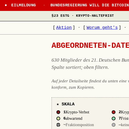
●
EILMELDUNG
·
BUNDESREGIERUNG WILL DIE BITCOI
§23 ESTG · KRYPTO-HALTEFRIST
[
Aktion
]
·
[
Worum geht's
]
·
ABGEORDNETEN-DAT
630 Mitglieder des 21. Deutschen Bun
Spalte sortiert; oben filtern.
Auf jeder Detailseite findest du unten ein
konform, zum Kopieren.
★ SKALA
1
Krypto-Verbot
2
Kry
6
abwartend
7
Frist
~
Fraktionsposition
—
kein