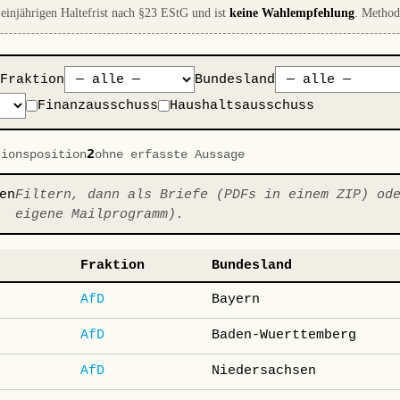
 einjährigen Haltefrist nach §23 EStG und ist
keine Wahlempfehlung
. Metho
Fraktion
Bundesland
Finanzausschuss
Haushaltsausschuss
2
tionsposition
ohne erfasste Aussage
en
Filtern, dann als Briefe (PDFs in einem ZIP) od
eigene Mailprogramm).
Fraktion
Bundesland
AfD
Bayern
AfD
Baden-Wuerttemberg
AfD
Niedersachsen