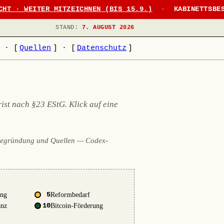
CHT · WEITER MITZEICHNEN (BIS 15.9.)
·
KABINETTSBE
STAND:
7. AUGUST 2026
]
·
[
Quellen
]
·
[
Datenschutz
]
st nach §23 EStG. Klick auf eine
Begründung und Quellen — Codex-
ung
5
Reformbedarf
anz
10
Bitcoin-Förderung