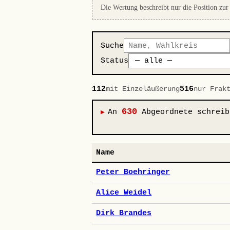
Die Wertung beschreibt nur die Position zur
Suche
Status
112
516
mit Einzeläußerung
nur Frak
630
An
Abgeordnete schreib
Name
Peter Boehringer
Alice Weidel
Dirk Brandes