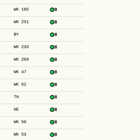
WK 165
8
WK 251
8
BY
8
WK 233
8
WK 269
8
WK 47
8
WK 62
8
TH
8
HE
8
WK 50
8
WK 53
8