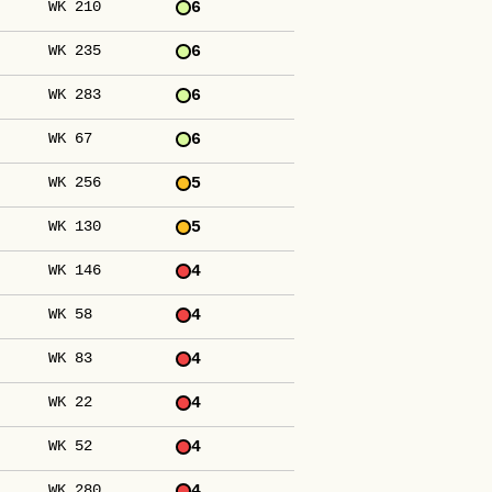
WK 210
6
WK 235
6
WK 283
6
WK 67
6
WK 256
5
WK 130
5
WK 146
4
WK 58
4
WK 83
4
WK 22
4
WK 52
4
WK 280
4