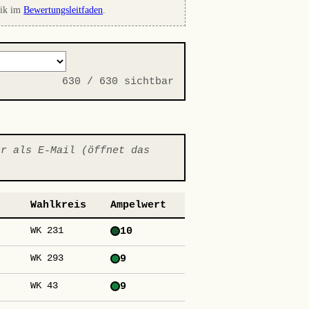
dik im
Bewertungsleitfaden
.
630
/ 630 sichtbar
er als E-Mail (öffnet das
Wahlkreis
Ampelwert
WK 231
10
WK 293
9
WK 43
9