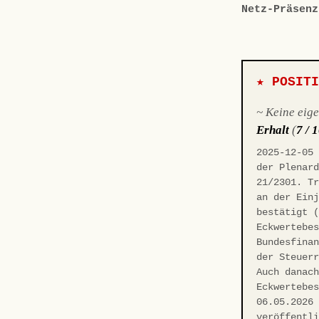
Netz-Präsenz
★ POSIT
~ Keine eig
Erhalt
(
7 / 
2025-12-05
der Plenar
21/2301. T
an der Ein
bestätigt 
Eckwertebe
Bundesfina
der Steuer
Auch danac
Eckwertebe
06.05.2026
veröffentl