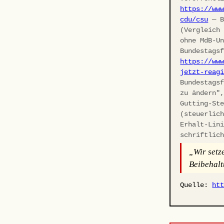
https://ww
cdu/csu
— B
(Vergleich
ohne MdB-U
Bundestags
https://ww
jetzt-reag
Bundestags
zu ändern"
Gutting-St
(steuerlic
Erhalt-Lin
schriftlic
„Wir setz
Beibehalt
Quelle:
ht