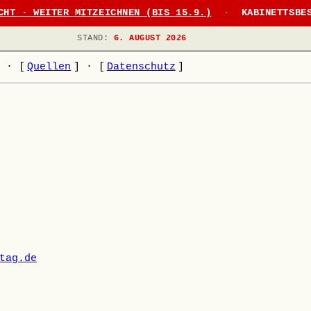
CHT · WEITER MITZEICHNEN (BIS 15.9.)
·
KABINETTSBE
STAND:
6. AUGUST 2026
]
·
[
Quellen
]
·
[
Datenschutz
]
tag.de