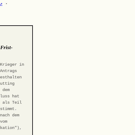
↗
·
:
Frist-
 Krieger in
-Antrags
Festhalten
Gutting
r dem
hluss hat
t als Teil
estimmt.
 nach dem
 vom
ikation"),