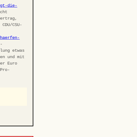
agt-die-
cht
vertrag,
r CDU/CSU-
chaerfen-
U-
elung etwas
ben und mit
ler Euro
 Pro-