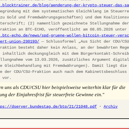
w.blocktrainer.de/blog/aenderung-der-krypto-steuer-das-s
egründung mit dem systematischen Gleichklang im Steuerre
 zu Gold und Fremdwährungsgeschäften) und dem Koalitions
nterschrift; (2) namentlich gezeichnete Stellungnahme de
fraktion an BTC-ECHO, veröffentlicht am 08.05.2026 unter
w.btc-echo.de/news/spd-gruene-wollen-bitcoin-steuer-vers
iert-union-230193/
— Schlussformel „Aus Sicht der CDU/CS
fraktion besteht daher kein Anlass, an der bewährten Reg
, inhaltlich deckungsgleich mit dem Bürgerkontakt-Schrei
ellungnahme vom 13.03.2026, zusätzliches Argument digita
he Gleichbehandlung mit Fremdwährungen). Damit liegt die
ie der CDU/CSU-Fraktion auch nach dem Kabinettsbeschluss
h vor.
en uns als CDU/CSU hier beispielsweise weiterhin klar für die
ung der Einjahresfrist für steuerfreie Gewinne ein."
tps://dserver.bundestag.de/btp/21/21048.pdf
·
Archiv