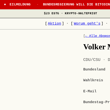
EILMELDUNG
·
BUNDESREGIERUNG WILL DIE BITCOI
§23 ESTG · KRYPTO-HALTEFRIST
[
Aktion
]
·
[
Worum geht's
]
·
[
← Alle Abgeo
Volker
CDU/CSU · 
Bundesland
Wahlkreis
E-Mail
Bundestag-Pr