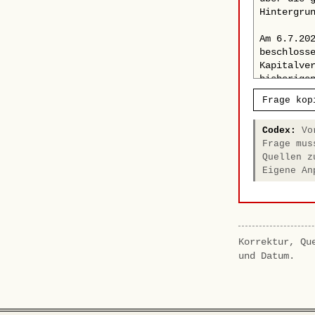
Frage kop
Codex:
Vor
Frage mus
Quellen z
Eigene An
Korrektur, Qu
und Datum.