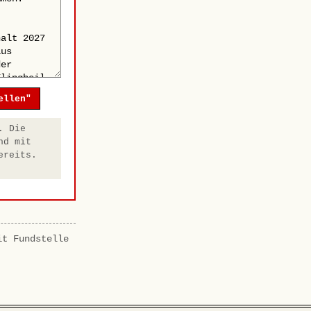
ellen"
. Die
nd mit
ereits.
it Fundstelle