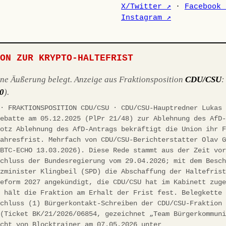
X/Twitter ↗
·
Facebook 
Instagram ↗
ION ZUR KRYPTO-HALTEFRIST
ene Äußerung belegt. Anzeige aus Fraktionsposition
CDU/CSU
10
).
 · FRAKTIONSPOSITION CDU/CSU · CDU/CSU-Hauptredner Lukas
debatte am 05.12.2025 (PlPr 21/48) zur Ablehnung des AfD
rotz Ablehnung des AfD-Antrags bekräftigt die Union ihr 
jahresfrist. Mehrfach von CDU/CSU-Berichterstatter Olav 
(BTC-ECHO 13.03.2026). Diese Rede stammt aus der Zeit vo
schluss der Bundesregierung vom 29.04.2026; mit dem Besc
nzminister Klingbeil (SPD) die Abschaffung der Haltefris
reform 2027 angekündigt, die CDU/CSU hat im Kabinett zug
h hält die Fraktion am Erhalt der Frist fest. Belegkette
schluss (1) Bürgerkontakt-Schreiben der CDU/CSU-Fraktion
 (Ticket BK/21/2026/06854, gezeichnet „Team Bürgerkommun
icht von Blocktrainer am 07.05.2026 unter