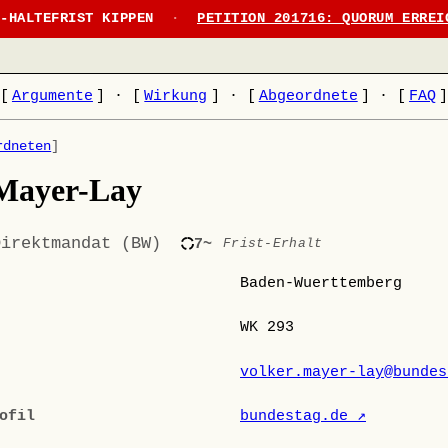
N-HALTEFRIST KIPPEN
·
PETITION 201716: QUORUM ERREI
[
Argumente
]
·
[
Wirkung
]
·
[
Abgeordnete
]
·
[
FAQ
rdneten
]
 Mayer-Lay
Direktmandat (BW)
7~
Frist-Erhalt
Baden-Wuerttemberg
WK 293
volker.mayer-lay@bundes
ofil
bundestag.de ↗