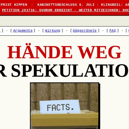
EFRIST KIPPEN
·
KABINETTSBESCHLUSS 6. JULI · KLINGBEIL: A
PETITION 201716: QUORUM ERREICHT · WEITER MITZEICHNEN: NO
s
]
·
[
Argumente
]
·
[
Wirkung
]
·
[
Abgeordnete
]
·
[
FAQ
]
·
[
HÄNDE WEG
R SPEKULATIO