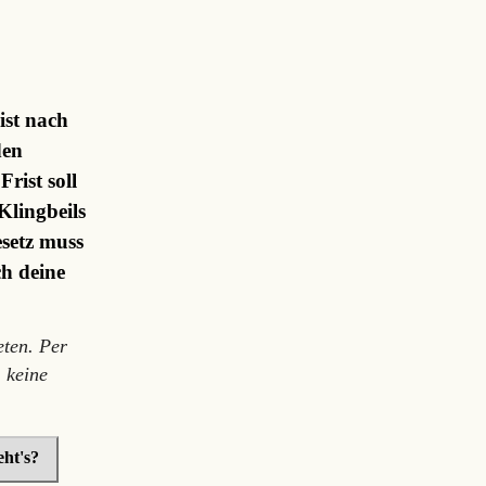
ist nach
den
rist soll
Klingbeils
setz muss
ch deine
ten. Per
 keine
ht's?