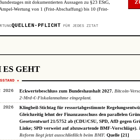
Z
 Bundestages mit dokumentierten Aussagen zu §23 EStG,
mpel-Wertung von 1 (Frist-Abschaffung) bis 10 (Frist-
QUELLEN-PFLICHT
RTUNG
FÜR JEDES ZITAT
 ES GEHT
NSSTAND ★
R 2026
Eckwertebeschluss zum Bundeshaushalt 2027.
Bitcoin-Vers
2-Mrd-€-Fiskalannahme eingeplant.
I 2026
Klingbeil-Stichtag für ressortabgestimmte Regelungsentwü
Gleichzeitig lehnt der Finanzausschuss den parallelen Grün
Gesetzentwurf 21/5752 ab (CDU/CSU, SPD, AfD gegen Gr
Linke; SPD verweist auf abzuwartende BMF-Vorschläge).
Reform liegt jetzt ausschließlich beim BMF.
Quelle [21]