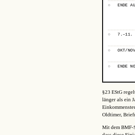
○
ENDE A
○
7.–11.
○
OKT/NO
○
ENDE N
§23 EStG regel
länger als ein 
Einkommensteuer
Oldtimer, Brie
Mit dem BMF-Sc
dass diese Einj