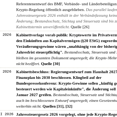
Referentenentwurf des BMF, Verbände- und Länderbeteiligung
Krypto-Regelung öffentlich ausgeblieben.
Das parallel laufe
Jahressteuergesetz 2026 enthält in der Verbändefassung kein
Änderung; Bestandsschutz, Stichtag und Steuersatz sind bis 
Kabinettstermin unveröffentlicht.
Quelle [26]
I 2026
Kabinettvorlage vorab publik: Kryptowerte im Privatverm
den Einkünften aus Kapitalvermögen (§20 EStG) zugeordn
Veräußerungsgewinne wären „unabhängig von der bisheri
Jahresfrist steuerpflichtig".
Bestandsschutz, Steuersatz und 
bleiben im gesamten Dokument ungeregelt; die Krypto-Mehr
nicht beziffert.
Quelle [30]
I 2026
Kabinettsbeschluss: Regierungsentwurf zum Haushalt 202
Finanzplan bis 2030 beschlossen. Klingbeil auf der
Bundespressekonferenz: Krypto-Gewinne sollen „künftig 
besteuert werden wie Kapitaleinkünfte", die Änderung soll
Januar 2027 greifen.
Bestandsschutz, Steuersatz und Stichta
auch im beschlossenen Entwurf ungeregelt; einen Gesetzentw
weiterhin nicht.
Quellen [31], [32]
LI 2026
Jahressteuergesetz 2026 vorgelegt, ohne jede Krypto-Reg