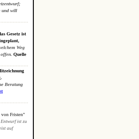
etzentwurf;
 und will
as Gesetz ist
ingeplant,
welchem Weg
 offen.
Quelle
Mitzeichnung
.
che Beratung
zt
 von Fristen"
 Entwurf ist zu
ist auf