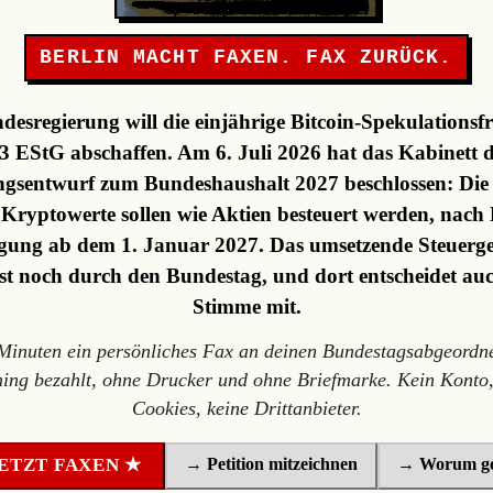
BERLIN MACHT FAXEN. FAX ZURÜCK.
desregierung will die einjährige Bitcoin-Spekulationsfr
3 EStG abschaffen. Am 6. Juli 2026 hat das Kabinett 
gsentwurf zum Bundeshaushalt 2027 beschlossen: Die F
, Kryptowerte sollen wie Aktien besteuert werden, nach 
ung ab dem 1. Januar 2027. Das umsetzende Steuerge
st noch durch den Bundestag, und dort entscheidet au
Stimme mit.
 Minuten ein persönliches Fax an deinen Bundestagsabgeordne
ning bezahlt, ohne Drucker und ohne Briefmarke. Kein Konto,
Cookies, keine Drittanbieter.
→ Petition mitzeichnen
→ Worum ge
ETZT FAXEN ★