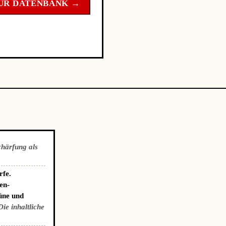
UR DATENBANK →
chärfung als
rfe.
en-
üne und
Die inhaltliche