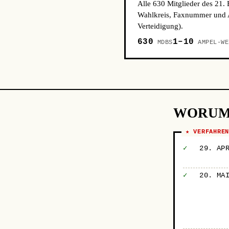
Alle 630 Mitglieder des 21.
Wahlkreis, Faxnummer und A
Verteidigung).
630
1–10
MDBS
AMPEL-WE
WORUM
★ VERFAHRE
✓
29. AP
✓
20. MA