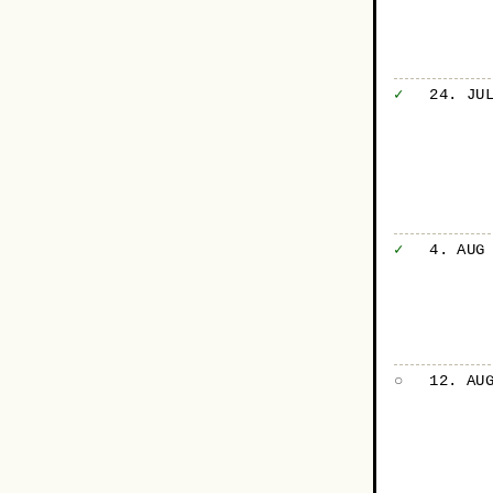
✓
24. JU
✓
4. AUG
○
12. AU