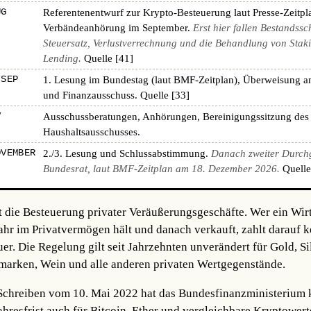
UG
Referentenentwurf zur Krypto-Besteuerung laut Presse-Zeitpl
Verbändeanhörung im September.
Erst hier fallen Bestandssc
Steuersatz, Verlustverrechnung und die Behandlung von Stak
Lending.
Quelle [41]
 SEP
1. Lesung im Bundestag (laut BMF-Zeitplan), Überweisung a
und Finanzausschuss.
Quelle [33]
V
Ausschussberatungen, Anhörungen, Bereinigungssitzung des
Haushaltsausschusses.
OVEMBER
2./3. Lesung und Schlussabstimmung.
Danach zweiter Durch
Bundesrat, laut BMF-Zeitplan am 18. Dezember 2026.
Quelle
t die Besteuerung privater Veräußerungsgeschäfte. Wer ein Wir
Jahr im Privatvermögen hält und danach verkauft, zahlt darauf k
. Die Regelung gilt seit Jahrzehnten unverändert für Gold, Sil
fmarken, Wein und alle anderen privaten Wertgegenstände.
hreiben vom 10. Mai 2022 hat das Bundesfinanzministerium kl
ahresfrist auch für Bitcoin, Ether und vergleichbare Kryptowerte