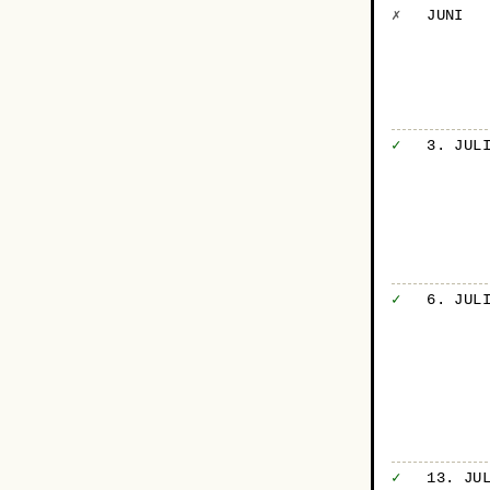
✗
JUNI
✓
3. JUL
✓
6. JUL
✓
13. JU