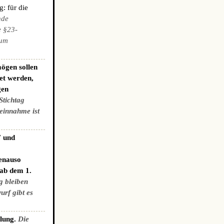
: für die
nde
e §23-
zum
ögen sollen
et werden,
gen
Stichtag
einnahme ist
7 und
genauso
 ab dem 1.
g bleiben
urf gibt es
elung.
Die