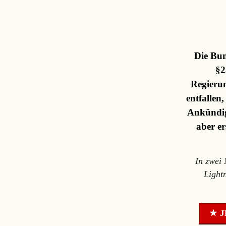
Die Bun
§2
Regierun
entfallen
Ankündig
aber er
In zwei
Light
★ J