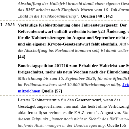
Abschaffung der Haltefrist braucht damit einen eigenen Ges
das BMF arbeitet nach Klingbeils Worten vom 16. Juli daran
„bald in die Frühkoordinierung".
Quellen [40], [42]
LI 2026
Vorläufige Kabinettplanung ohne Jahressteuergesetz: Der
Referentenentwurf enthält weiterhin keine §23-Änderung, d
für die Kabinettsitzungen im August und September nicht e
und ein eigener Krypto-Gesetzentwurf fehlt ebenfalls.
Auf 
die Abschaffung ins Parlament kommen soll, ist damit weiter
[44]
Bundestagspetition 201716 zum Erhalt der Haltefrist zur 
freigeschaltet, mehr als neun Wochen nach der Einreichung
Mitzeichnung bis zum 15. September 2026; für eine öffentli
im Petitionsausschuss sind 30.000 Mitzeichnungen nötig.
Jet
mitzeichnen
Quelle [57]
G
Letzter Kabinettstermin für den Gesetzentwurf, wenn das
Gesetzgebungsverfahren „normal, das heißt ohne Verkürzung
ablaufen soll; so rechnet es die F.A.Z. vom 1. August vor.
Ein
diesem Zeitpunkt „immer noch nicht in Sicht"; das BMF verwe
laufende Abstimmungen in der Bundesregierung.
Quelle [56]