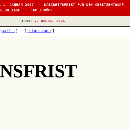
B 1. JANUAR 2027
·
KABINETTSFRIST FÜR DEN GESETZENTWURF:
CH 38 TAGE
·
FAX ZURÜCK
STAND:
7. AUGUST 2026
Quellen
]
·
[
Datenschutz
]
NSFRIST