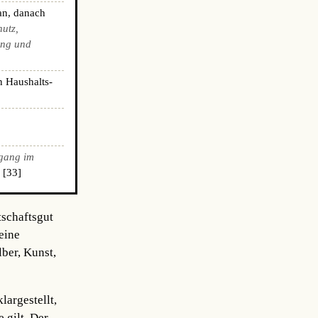
an, danach
hutz,
ing und
n Haushalts-
gang im
 [33]
tschaftsgut
eine
ber, Kunst,
argestellt,
 gilt. Der