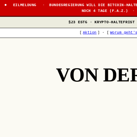
EILMELDUNG
·
BUNDESREGIERUNG WILL DIE BITCOIN-HALT
NOCH 4 TAGE (F.A.Z.)
·
§23 ESTG · KRYPTO-HALTEFRIST
[
Aktion
]
·
[
Worum geht'
VON DE