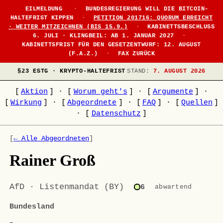
EILMELDUNG
·
BUNDESREGIERUNG WILL DIE BITCOIN-
HALTEFRIST KIPPEN
·
PETITION 201716: QUORUM ERREICHT
· WEITER MITZEICHNEN (BIS 15.9.)
·
KABINETTSBESCHLUSS
6. JULI · KLINGBEIL: AB 1. JANUAR 2027
·
KABINETTSFRIST FÜR DEN GESETZENTWURF: 12. AUGUST
(F.A.Z.)
·
FAX ZURÜCK
§23 ESTG · KRYPTO-HALTEFRIST
STAND:
7. AUGUST 2026
[
Aktion
]
·
[
Worum geht's
]
·
[
Argumente
]
·
[
Wirkung
]
·
[
Abgeordnete
]
·
[
FAQ
]
·
[
Quellen
]
·
[
Datenschutz
]
[
← Alle Abgeordneten
]
Rainer Groß
AfD · Listenmandat (BY)
6
abwartend
Bundesland