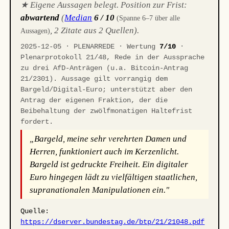
★ Eigene Aussagen belegt. Position zur Frist:
abwartend
(
Median
6 / 10
(Spanne 6–7 über alle
, 2 Zitate aus 2 Quellen).
Aussagen)
2025-12-05 · PLENARREDE · Wertung
7/10
·
Plenarprotokoll 21/48, Rede in der Aussprache
zu drei AfD-Anträgen (u.a. Bitcoin-Antrag
21/2301). Aussage gilt vorrangig dem
Bargeld/Digital-Euro; unterstützt aber den
Antrag der eigenen Fraktion, der die
Beibehaltung der zwölfmonatigen Haltefrist
fordert.
„Bargeld, meine sehr verehrten Damen und
Herren, funktioniert auch im Kerzenlicht.
Bargeld ist gedruckte Freiheit. Ein digitaler
Euro hingegen lädt zu vielfältigen staatlichen,
supranationalen Manipulationen ein."
Quelle:
https://dserver.bundestag.de/btp/21/21048.pdf