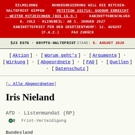
EILMELDUNG
·
BUNDESREGIERUNG WILL DIE BITCOIN-
HALTEFRIST KIPPEN
·
PETITION 201716: QUORUM ERREICHT
· WEITER MITZEICHNEN (BIS 15.9.)
·
KABINETTSBESCHLUSS
6. JULI · KLINGBEIL: AB 1. JANUAR 2027
·
KABINETTSFRIST FÜR DEN GESETZENTWURF: 12. AUGUST
(F.A.Z.)
·
FAX ZURÜCK
§23 ESTG · KRYPTO-HALTEFRIST
STAND:
5. AUGUST 2026
[
Aktion
]
·
[
Worum geht's
]
·
[
Argumente
]
·
[
Wirkung
]
·
[
Abgeordnete
]
·
[
FAQ
]
·
[
Quellen
]
·
[
Datenschutz
]
[
← Alle Abgeordneten
]
Iris Nieland
AfD · Listenmandat (RP)
8
Frist-Verteidigung
Bundesland