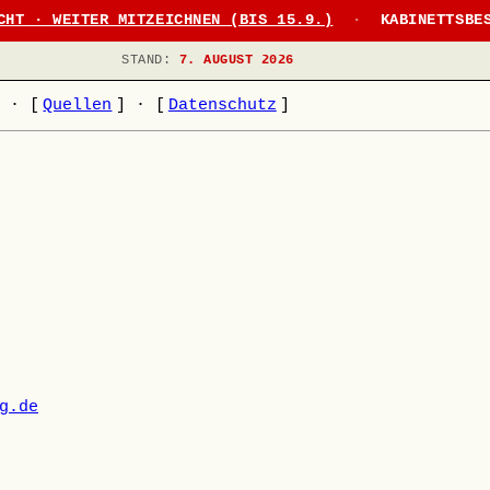
CHT · WEITER MITZEICHNEN (BIS 15.9.)
·
KABINETTSBE
STAND:
7. AUGUST 2026
]
·
[
Quellen
]
·
[
Datenschutz
]
g.de