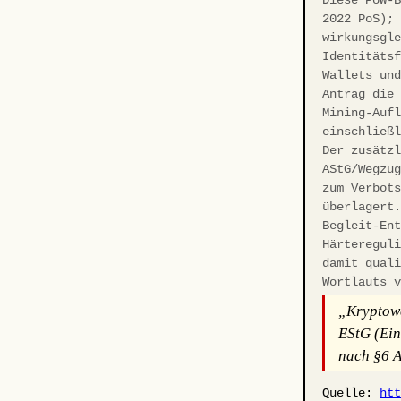
2022 PoS);
wirkungsgl
Identitäts
Wallets un
Antrag die
Mining-Auf
einschließ
Der zusätz
AStG/Wegzu
zum Verbot
überlagert
Begleit-En
Härteregul
damit qual
Wortlauts 
„Kryptowe
EStG (Ein
nach §6 A
Quelle:
ht