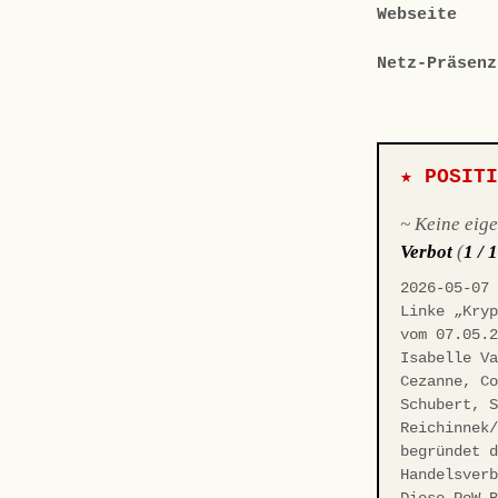
Webseite
Netz-Präsenz
★ POSIT
~ Keine eig
Verbot
(
1 / 
2026-05-07
Linke „Kry
vom 07.05.
Isabelle V
Cezanne, C
Schubert, 
Reichinnek
begründet 
Handelsver
Diese PoW-