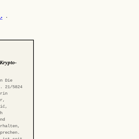
↗
·
Krypto-
on Die
s. 21/5824
erin
er,
vić,
ch
end
erhalten,
sprechen.
m ist seit