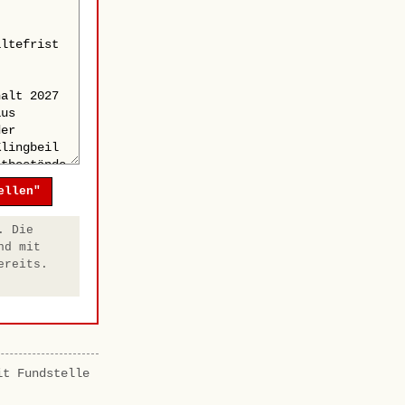
ellen"
. Die
nd mit
ereits.
it Fundstelle