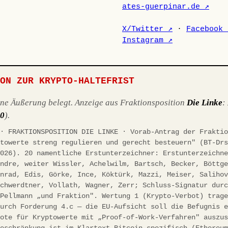
ates-guerpinar.de ↗
X/Twitter ↗
·
Facebook 
Instagram ↗
ION ZUR KRYPTO-HALTEFRIST
ene Äußerung belegt. Anzeige aus Fraktionsposition
Die Linke
:
10
).
 · FRAKTIONSPOSITION DIE LINKE · Vorab-Antrag der Frakti
ptowerte streng regulieren und gerecht besteuern" (BT-Dr
2026). 20 namentliche Erstunterzeichner: Erstunterzeichn
andre, weiter Wissler, Achelwilm, Bartsch, Becker, Böttg
onrad, Edis, Görke, Ince, Köktürk, Mazzi, Meiser, Saliho
Schwerdtner, Vollath, Wagner, Zerr; Schluss-Signatur dur
/Pellmann „und Fraktion". Wertung 1 (Krypto-Verbot) trag
durch Forderung 4.c — die EU-Aufsicht soll die Befugnis 
bote für Kryptowerte mit „Proof-of-Work-Verfahren" auszu
Beschränkung ist im Klartext Bitcoin-spezifisch (Ethereu