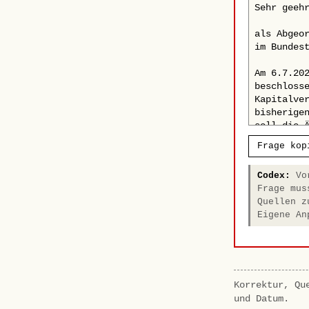
Frage kop
Codex:
Vor
Frage mus
Quellen z
Eigene An
Korrektur, Qu
und Datum.