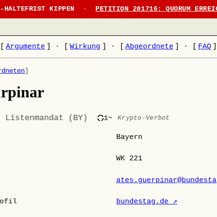
N-HALTEFRIST KIPPEN
·
PETITION 201716: QUORUM ERREI
[
Argumente
]
·
[
Wirkung
]
·
[
Abgeordnete
]
·
[
FAQ
rdneten
]
rpinar
· Listenmandat (BY)
1~
Krypto-Verbot
Bayern
WK 221
ates.guerpinar@bundesta
ofil
bundestag.de ↗