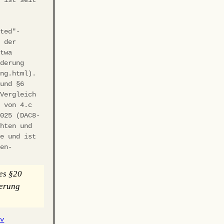
sted"-
t der
etwa
rderung
ung.html).
 und §6
 Vergleich
r von 4.c
2025 (DAC8-
chten und
te und ist
hen-
es §20
uerung
iv