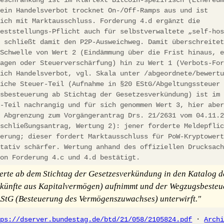
 ein Handelsverbot trocknet On-/Off-Ramps aus und ist
eich mit Marktausschluss. Forderung 4.d ergänzt die
feststellungs-Pflicht auch für selbstverwaltete „self-ho
d schließt damit den P2P-Ausweichweg. Damit überschreite
 Schwelle von Wert 2 (Eindämmung über die Frist hinaus, 
lagen oder Steuerverschärfung) hin zu Wert 1 (Verbots-Fo
lich Handelsverbot, vgl. Skala unter /abgeordnete/bewert
liche Steuer-Teil (Aufnahme in §20 EStG/Abgeltungssteuer
gsbesteuerung ab Stichtag der Gesetzesverkündung) ist im
s-Teil nachrangig und für sich genommen Wert 3, hier abe
. Abgrenzung zum Vorgängerantrag Drs. 21/2631 vom 04.11.
tschließungsantrag, Wertung 2): jener forderte Meldepfli
ierung; dieser fordert Marktausschluss für PoW-Kryptower
itativ schärfer. Wertung anhand des offiziellen Drucksac
von Forderung 4.c und 4.d bestätigt.
rte ab dem Stichtag der Gesetzesverkündung in den Katalog d
künfte aus Kapitalvermögen) aufnimmt und der Wegzugsbeste
StG (Besteuerung des Vermögenszuwachses) unterwirft."
tps://dserver.bundestag.de/btd/21/058/2105824.pdf
·
Arch