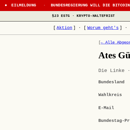
EILMELDUNG
·
BUNDESREGIERUNG WILL DIE BITCOI
§23 ESTG · KRYPTO-HALTEFRIST
[
Aktion
]
·
[
Worum geht's
]
·
[
← Alle Abgeo
Ates Gü
Die Linke 
Bundesland
Wahlkreis
E-Mail
Bundestag-Pr