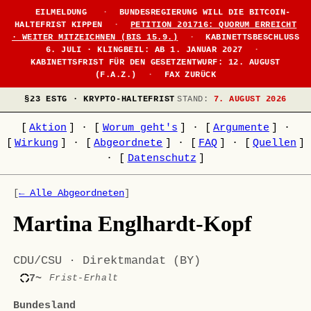
EILMELDUNG
·
BUNDESREGIERUNG WILL DIE BITCOIN-
HALTEFRIST KIPPEN
·
PETITION 201716: QUORUM ERREICHT
· WEITER MITZEICHNEN (BIS 15.9.)
·
KABINETTSBESCHLUSS
6. JULI · KLINGBEIL: AB 1. JANUAR 2027
·
KABINETTSFRIST FÜR DEN GESETZENTWURF: 12. AUGUST
(F.A.Z.)
·
FAX ZURÜCK
§23 ESTG · KRYPTO-HALTEFRIST
STAND:
7. AUGUST 2026
[
Aktion
]
·
[
Worum geht's
]
·
[
Argumente
]
·
[
Wirkung
]
·
[
Abgeordnete
]
·
[
FAQ
]
·
[
Quellen
]
·
[
Datenschutz
]
[
← Alle Abgeordneten
]
Martina Englhardt-Kopf
CDU/CSU · Direktmandat (BY)
7~
Frist-Erhalt
Bundesland