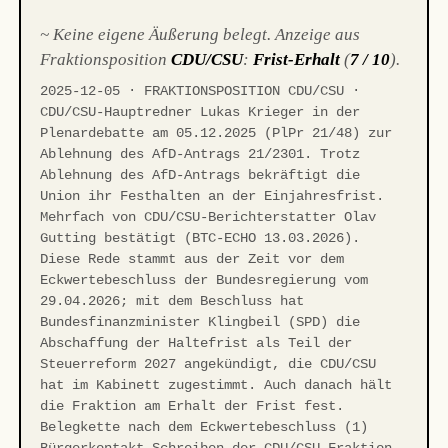
~ Keine eigene Äußerung belegt. Anzeige aus
Fraktionsposition
CDU/CSU
:
Frist-Erhalt
(
7 / 10
).
2025-12-05 · FRAKTIONSPOSITION CDU/CSU ·
CDU/CSU-Hauptredner Lukas Krieger in der
Plenardebatte am 05.12.2025 (PlPr 21/48) zur
Ablehnung des AfD-Antrags 21/2301. Trotz
Ablehnung des AfD-Antrags bekräftigt die
Union ihr Festhalten an der Einjahresfrist.
Mehrfach von CDU/CSU-Berichterstatter Olav
Gutting bestätigt (BTC-ECHO 13.03.2026).
Diese Rede stammt aus der Zeit vor dem
Eckwertebeschluss der Bundesregierung vom
29.04.2026; mit dem Beschluss hat
Bundesfinanzminister Klingbeil (SPD) die
Abschaffung der Haltefrist als Teil der
Steuerreform 2027 angekündigt, die CDU/CSU
hat im Kabinett zugestimmt. Auch danach hält
die Fraktion am Erhalt der Frist fest.
Belegkette nach dem Eckwertebeschluss (1)