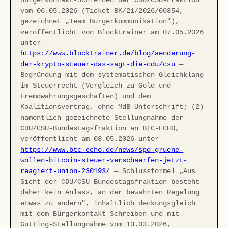
Bürgerkontakt-Schreiben der CDU/CSU-Fraktion
vom 06.05.2026 (Ticket BK/21/2026/06854,
gezeichnet „Team Bürgerkommunikation"),
veröffentlicht von Blocktrainer am 07.05.2026
unter
https://www.blocktrainer.de/blog/aenderung-
der-krypto-steuer-das-sagt-die-cdu/csu
—
Begründung mit dem systematischen Gleichklang
im Steuerrecht (Vergleich zu Gold und
Fremdwährungsgeschäften) und dem
Koalitionsvertrag, ohne MdB-Unterschrift; (2)
namentlich gezeichnete Stellungnahme der
CDU/CSU-Bundestagsfraktion an BTC-ECHO,
veröffentlicht am 08.05.2026 unter
https://www.btc-echo.de/news/spd-gruene-
wollen-bitcoin-steuer-verschaerfen-jetzt-
reagiert-union-230193/
— Schlussformel „Aus
Sicht der CDU/CSU-Bundestagsfraktion besteht
daher kein Anlass, an der bewährten Regelung
etwas zu ändern", inhaltlich deckungsgleich
mit dem Bürgerkontakt-Schreiben und mit
Gutting-Stellungnahme vom 13.03.2026,