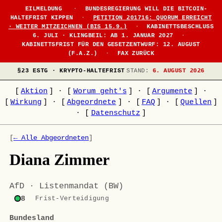
EILMELDUNG
·
BUNDESREGIERUNG WILL DIE BITCOIN-
HALTEFRIST KIPPEN
·
PETITION 201716: QUORUM ERREICHT
· WEITER MITZEICHNEN (BIS 15.9.)
·
KABINETTSBESCHLUSS
6. JULI · KLINGBEIL: AB 1. JANUAR 2027
·
KABINETTSFRIST FÜR DEN GESETZENTWURF: 12. AUGUST
(F.A.Z.)
·
FAX ZURÜCK
§23 ESTG · KRYPTO-HALTEFRIST
STAND:
6. AUGUST 2026
[
Aktion
]
·
[
Worum geht's
]
·
[
Argumente
]
·
[
Wirkung
]
·
[
Abgeordnete
]
·
[
FAQ
]
·
[
Quellen
]
·
[
Datenschutz
]
[
← Alle Abgeordneten
]
Diana Zimmer
AfD · Listenmandat (BW)
8
Frist-Verteidigung
Bundesland