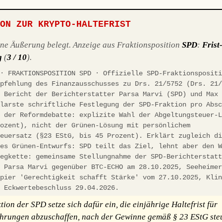
ION ZUR KRYPTO-HALTEFRIST
ene Äußerung belegt. Anzeige aus Fraktionsposition
SPD
:
Frist
g
(
3 / 10
).
 · FRAKTIONSPOSITION SPD · Offizielle SPD-Fraktionsposit
mpfehlung des Finanzausschusses zu Drs. 21/5752 (Drs. 21
, Bericht der Berichterstatter Parsa Marvi (SPD) und Max
Klarste schriftliche Festlegung der SPD-Fraktion pro Abs
n der Reformdebatte: explizite Wahl der Abgeltungsteuer-
rozent), nicht der Grünen-Lösung mit persönlichem
teuersatz (§23 EStG, bis 45 Prozent). Erklärt zugleich d
des Grünen-Entwurfs: SPD teilt das Ziel, lehnt aber den 
legkette: gemeinsame Stellungnahme der SPD-Berichterstat
d Parsa Marvi gegenüber BTC-ECHO am 28.10.2025, Seeheime
apier 'Gerechtigkeit schafft Stärke' vom 27.10.2025, Kli
, Eckwertebeschluss 29.04.2026.
ion der SPD setze sich dafür ein, die einjährige Haltefrist für
rungen abzuschaffen, nach der Gewinne gemäß § 23 EStG steu