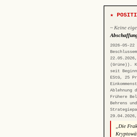
★ POSIT
~ Keine eig
Abschaffun
2026-05-22
Beschlusse
22.05.2026
(Grüne)). 
seit Begin
EStG, 25 P
Einkommens
Ablehnung 
Frühere Be
Behrens un
Strategiep
29.04.2026
„Die Frakt
Kryptowäh