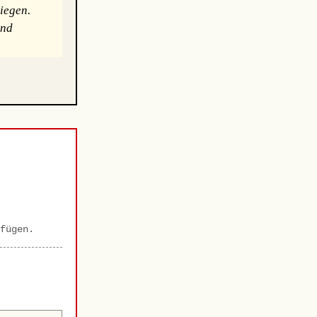
iegen.
und
fügen.