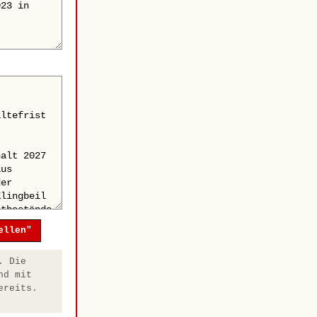
ellen"
. Die
nd mit
ereits.