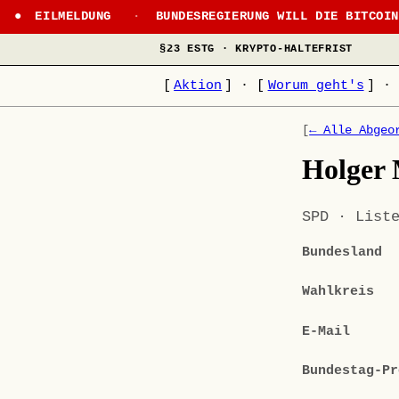
EILMELDUNG
·
BUNDESREGIERUNG WILL DIE BITCOI
§23 ESTG · KRYPTO-HALTEFRIST
[
Aktion
]
·
[
Worum geht's
]
·
[
← Alle Abgeo
Holger
SPD · List
Bundesland
Wahlkreis
E-Mail
Bundestag-Pr