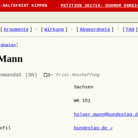
N-HALTEFRIST KIPPEN
·
PETITION 201716: QUORUM ERREI
[
Argumente
]
·
[
Wirkung
]
·
[
Abgeordnete
]
·
[
FAQ
rdneten
]
 Mann
enmandat (SN)
3~
Frist-Abschaffung
Sachsen
WK 151
holger.mann@bundestag.d
ofil
bundestag.de ↗