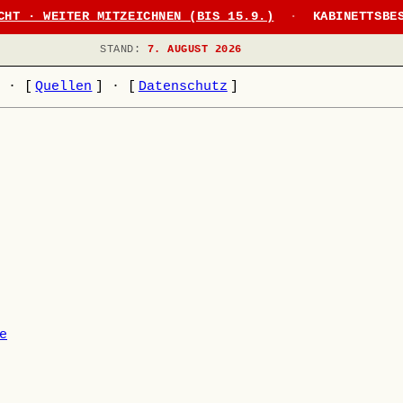
CHT · WEITER MITZEICHNEN (BIS 15.9.)
·
KABINETTSBE
STAND:
7. AUGUST 2026
]
·
[
Quellen
]
·
[
Datenschutz
]
e