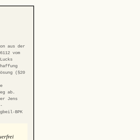
-
ion aus der
/6112 vom
 Lucks
chaffung
Lösung (§20
ie
Weg ab.
ter Jens
r-
ngbeil-BPK
erfrei