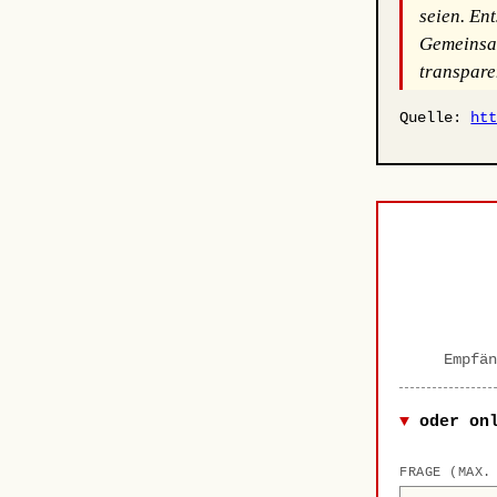
seien. En
Gemeinsam
transpare
Quelle:
ht
Empfän
oder on
FRAGE (MAX.