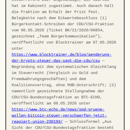
hat im Kabinett zugestimmt. Auch danach hält
die Fraktion am Erhalt der Frist fest.
Belegkette nach dem Eckwertebeschluss (1)
Bürgerkontakt-Schreiben der CDU/CSU-Fraktion
vom 06.05.2026 (Ticket BK/21/2026/06854,
gezeichnet „Team Bürgerkommunikation"),
veröffentlicht von Blocktrainer am 07.05.2026
unter
https://www.blocktrainer.de/blog/aenderung-
der-krypto-steuer-das-sagt-die-cdu/csu
—
Begründung mit dem systematischen Gleichklang
im Steuerrecht (Vergleich zu Gold und
Fremdwährungsgeschäften) und dem
Koalitionsvertrag, ohne MdB-Unterschrift; (2)
namentlich gezeichnete Stellungnahme der
CDU/CSU-Bundestagsfraktion an BTC-ECHO,
veröffentlicht am 08.05.2026 unter
https://www.btc-echo.de/news/spd-gruene-
wollen-bitcoin-steuer-verschaerfen-jetzt-
reagiert-union-230193/
— Schlussformel „Aus
Sicht der CDU/CSU-Bundestagsfraktion besteht