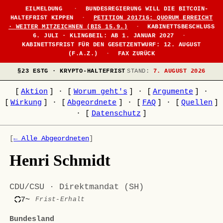
EILMELDUNG
·
BUNDESREGIERUNG WILL DIE BITCOIN-
HALTEFRIST KIPPEN
·
PETITION 201716: QUORUM ERREICHT
· WEITER MITZEICHNEN (BIS 15.9.)
·
KABINETTSBESCHLUSS
6. JULI · KLINGBEIL: AB 1. JANUAR 2027
·
KABINETTSFRIST FÜR DEN GESETZENTWURF: 12. AUGUST
(F.A.Z.)
·
FAX ZURÜCK
§23 ESTG · KRYPTO-HALTEFRIST
STAND:
7. AUGUST 2026
[
Aktion
]
·
[
Worum geht's
]
·
[
Argumente
]
·
[
Wirkung
]
·
[
Abgeordnete
]
·
[
FAQ
]
·
[
Quellen
]
·
[
Datenschutz
]
[
← Alle Abgeordneten
]
Henri Schmidt
CDU/CSU · Direktmandat (SH)
7~
Frist-Erhalt
Bundesland