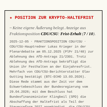
★ POSITION ZUR KRYPTO-HALTEFRIST
~ Keine eigene Äußerung belegt. Anzeige aus
Fraktionsposition
CDU/CSU
:
Frist-Erhalt
(
7 / 10
).
2025-12-05 · FRAKTIONSPOSITION CDU/CSU ·
CDU/CSU-Hauptredner Lukas Krieger in der
Plenardebatte am 05.12.2025 (PlPr 21/48) zur
Ablehnung des AfD-Antrags 21/2301. Trotz
Ablehnung des AfD-Antrags bekräftigt die
Union ihr Festhalten an der Einjahresfrist.
Mehrfach von CDU/CSU-Berichterstatter Olav
Gutting bestätigt (BTC-ECHO 13.03.2026).
Diese Rede stammt aus der Zeit vor dem
Eckwertebeschluss der Bundesregierung vom
29.04.2026; mit dem Beschluss hat
Bundesfinanzminister Klingbeil (SPD) die
Abschaffung der Haltefrist als Teil der
Steuerreform 2027 angekündigt, die CDU/CSU