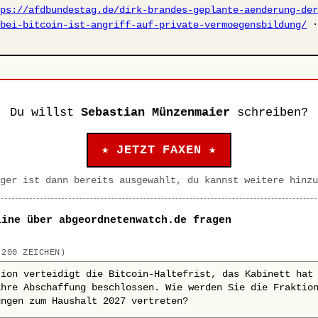
tps://afdbundestag.de/dirk-brandes-geplante-aenderung-de
-bei-bitcoin-ist-angriff-auf-private-vermoegensbildung/
Du willst
Sebastian Münzenmaier
schreiben?
★ JETZT FAXEN ★
ger ist dann bereits ausgewählt, du kannst weitere hinzu
line über abgeordnetenwatch.de fragen
 200 ZEICHEN)