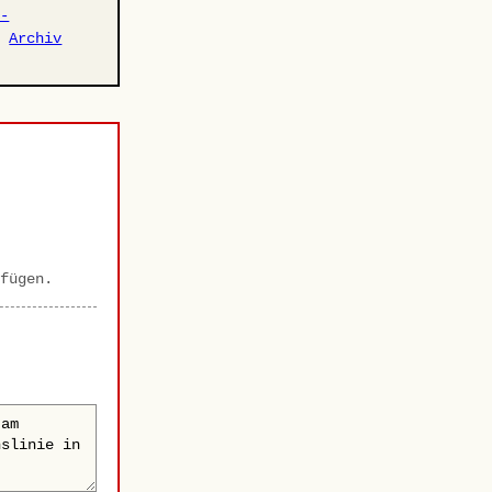
r-
·
Archiv
fügen.