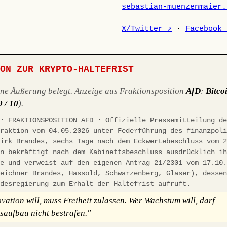
sebastian-muenzenmaier.
X/Twitter ↗
·
Facebook 
ION ZUR KRYPTO-HALTEFRIST
ene Äußerung belegt. Anzeige aus Fraktionsposition
AfD
:
Bitco
9 / 10
).
 · FRAKTIONSPOSITION AFD · Offizielle Pressemitteilung d
fraktion vom 04.05.2026 unter Federführung des finanzpol
Dirk Brandes, sechs Tage nach dem Eckwertebeschluss vom 
on bekräftigt nach dem Kabinettsbeschluss ausdrücklich i
ie und verweist auf den eigenen Antrag 21/2301 vom 17.10
zeichner Brandes, Hassold, Schwarzenberg, Glaser), desse
ndesregierung zum Erhalt der Haltefrist aufruft.
vation will, muss Freiheit zulassen. Wer Wachstum will, darf
aufbau nicht bestrafen."