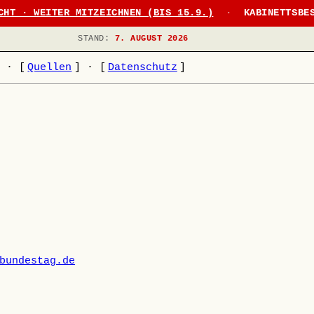
CHT · WEITER MITZEICHNEN (BIS 15.9.)
·
KABINETTSBE
STAND:
7. AUGUST 2026
]
·
[
Quellen
]
·
[
Datenschutz
]
bundestag.de