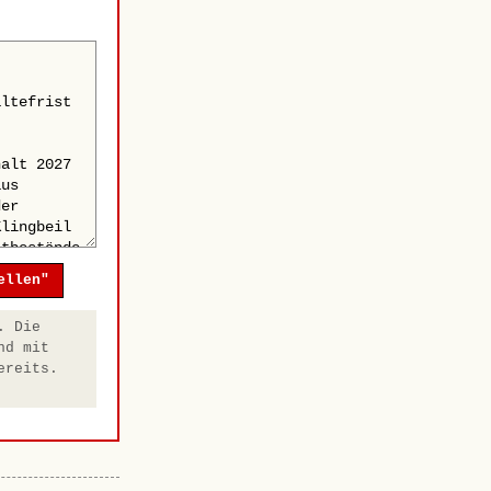
ellen"
. Die
nd mit
ereits.