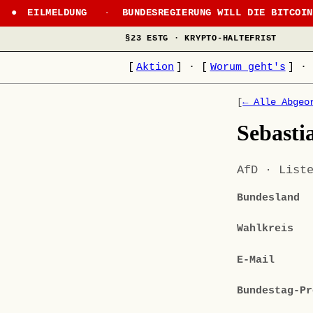
EILMELDUNG
·
BUNDESREGIERUNG WILL DIE BITCOI
§23 ESTG · KRYPTO-HALTEFRIST
[
Aktion
]
·
[
Worum geht's
]
·
[
← Alle Abgeo
Sebast
AfD · List
Bundesland
Wahlkreis
E-Mail
Bundestag-Pr