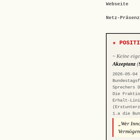
Webseite
Netz-Präsenz
★ POSIT
~ Keine eig
Akzeptanz
(
2026-05-04
Bundestags
Sprechers 
Die Frakti
Erhalt-Lin
(Erstunter
1.a die Bu
„Wer Inno
Vermögens