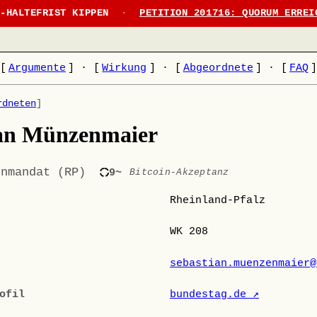
N-HALTEFRIST KIPPEN
·
PETITION 201716: QUORUM ERREI
[
Argumente
]
·
[
Wirkung
]
·
[
Abgeordnete
]
·
[
FAQ
rdneten
]
ian Münzenmaier
enmandat (RP)
9~
Bitcoin-Akzeptanz
Rheinland-Pfalz
WK 208
sebastian.muenzenmaier@
ofil
bundestag.de ↗