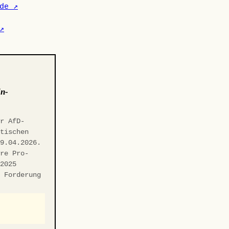
de ↗
↗
in-
er AfD-
itischen
29.04.2026.
hre Pro-
.2025
n Forderung