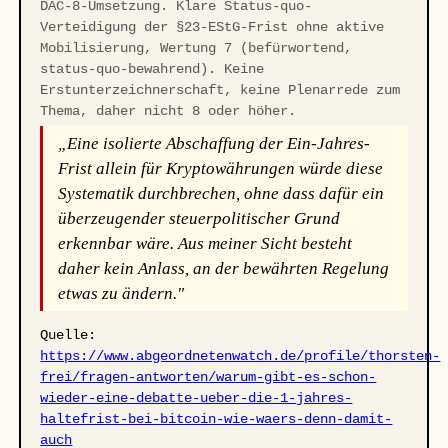
DAC-8-Umsetzung. Klare Status-quo-
Verteidigung der §23-EStG-Frist ohne aktive
Mobilisierung, Wertung 7 (befürwortend,
status-quo-bewahrend). Keine
Erstunterzeichnerschaft, keine Plenarrede zum
Thema, daher nicht 8 oder höher.
„Eine isolierte Abschaffung der Ein-Jahres-
Frist allein für Kryptowährungen würde diese
Systematik durchbrechen, ohne dass dafür ein
überzeugender steuerpolitischer Grund
erkennbar wäre. Aus meiner Sicht besteht
daher kein Anlass, an der bewährten Regelung
etwas zu ändern."
Quelle:
https://www.abgeordnetenwatch.de/profile/thorsten-
frei/fragen-antworten/warum-gibt-es-schon-
wieder-eine-debatte-ueber-die-1-jahres-
haltefrist-bei-bitcoin-wie-waers-denn-damit-
auch