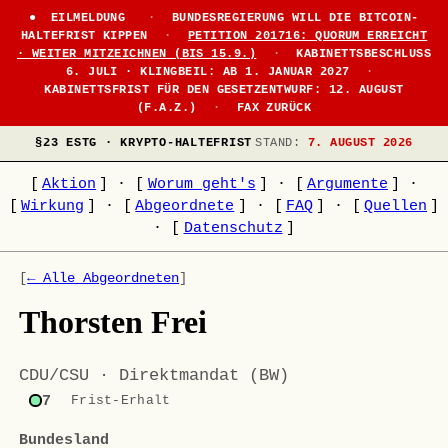
●
EILMELDUNG
·
BUNDESREGIERUNG WILL DIE BITCOIN-
HALTEFRIST KIPPEN
·
PETITION 201716: QUORUM ERREICHT
· WEITER MITZEICHNEN (BIS 15.9.)
·
KABINETTSBESCHLUSS
6. JULI · KLINGBEIL: AB 1. JANUAR 2027
·
KABINETTSFRIST FÜR DEN GESETZENTWURF: 12. AUGUST
(F.A.Z.)
·
FAX ZURÜCK
§23 ESTG · KRYPTO-HALTEFRIST
STAND:
7. AUGUST 2026
[
Aktion
]
·
[
Worum geht's
]
·
[
Argumente
]
·
[
Wirkung
]
·
[
Abgeordnete
]
·
[
FAQ
]
·
[
Quellen
]
·
[
Datenschutz
]
[
← Alle Abgeordneten
]
Thorsten Frei
CDU/CSU · Direktmandat (BW)
7
Frist-Erhalt
Bundesland