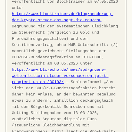
veröffentlicht von Blocktrainer am 07.05.2026
unter
https://www.blocktrainer.de/blog/aenderung-
der-krypto-steuer-das-sagt-die-cdu/csu
—
Begründung mit dem systematischen Gleichklang
im Steuerrecht (Vergleich zu Gold und
Fremdwährungsgeschäften) und dem
Koalitionsvertrag, ohne MdB-Unterschrift; (2)
namentlich gezeichnete Stellungnahme der
CDU/CSU-Bundestagsfraktion an BTC-ECHO,
veröffentlicht am 08.05.2026 unter
https://www.btc-echo.de/news/spd-gruene-
wollen-bitcoin-steuer-verschaerfen-jetzt-
reagiert-union-230193/
— Schlussformel „Aus
Sicht der CDU/CSU-Bundestagsfraktion besteht
daher kein Anlass, an der bewährten Regelung
etwas zu ändern", inhaltlich deckungsgleich
mit dem Bürgerkontakt-Schreiben und mit
Gutting-Stellungnahme vom 13.03.2026,
zusätzliches Argument digitaler Euro
(steuerliche Gleichbehandlung mit
Fremdwährungen). Damit liegt die Pro-Erhalt-