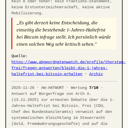
Kein 8 oder höher: kein Fraktions-Statement,
keine Erstunterzeichnerschaft, keine aktive
Mobilisierung.
„Es gibt derzeit keine Entscheidung, die
einseitig die bestehende 1-Jahres-Haltefrist
bei Bitcoin infrage stellt. Ich persönlich würde
einen solchen Weg sehr kritisch sehen."
Quelle:
https://www.abgeordnetenwatch.de/profile/thorsten-
frei/fragen-antworten/bleibt-die-1-jahres-
haltefrist-bei-bitcoin-erhalten
·
Archiv
2025-11-28 · AW-ANTWORT · Wertung
7/10
·
Antwort auf Bürgerfrage von Arth A.
(13.11.2025) zur erneuten Debatte über die 1-
Jahres-Haltefrist bei Bitcoin. Frei (CDU,
Chef des Bundeskanzleramts) verweist auf den
systematischen Gleichklang im Steuerrecht
(Gold, Fremdwährungsgeschäfte) und auf die