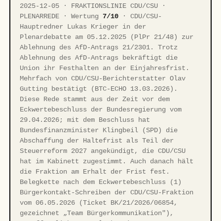
2025-12-05 · FRAKTIONSLINIE CDU/CSU ·
PLENARREDE · Wertung
7/10
· CDU/CSU-
Hauptredner Lukas Krieger in der
Plenardebatte am 05.12.2025 (PlPr 21/48) zur
Ablehnung des AfD-Antrags 21/2301. Trotz
Ablehnung des AfD-Antrags bekräftigt die
Union ihr Festhalten an der Einjahresfrist.
Mehrfach von CDU/CSU-Berichterstatter Olav
Gutting bestätigt (BTC-ECHO 13.03.2026).
Diese Rede stammt aus der Zeit vor dem
Eckwertebeschluss der Bundesregierung vom
29.04.2026; mit dem Beschluss hat
Bundesfinanzminister Klingbeil (SPD) die
Abschaffung der Haltefrist als Teil der
Steuerreform 2027 angekündigt, die CDU/CSU
hat im Kabinett zugestimmt. Auch danach hält
die Fraktion am Erhalt der Frist fest.
Belegkette nach dem Eckwertebeschluss (1)
Bürgerkontakt-Schreiben der CDU/CSU-Fraktion
vom 06.05.2026 (Ticket BK/21/2026/06854,
gezeichnet „Team Bürgerkommunikation"),