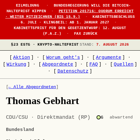
●
EILMELDUNG
·
BUNDESREGIERUNG WILL DIE BITCOIN-
HALTEFRIST KIPPEN
·
PETITION 201716: QUORUM ERREICHT
· WEITER MITZEICHNEN (BIS 15.9.)
·
KABINETTSBESCHLUSS
6. JULI · KLINGBEIL: AB 1. JANUAR 2027
·
KABINETTSFRIST FÜR DEN GESETZENTWURF: 12. AUGUST
(F.A.Z.)
·
FAX ZURÜCK
§23 ESTG · KRYPTO-HALTEFRIST
STAND:
7. AUGUST 2026
[
Aktion
]
·
[
Worum geht's
]
·
[
Argumente
]
·
[
Wirkung
]
·
[
Abgeordnete
]
·
[
FAQ
]
·
[
Quellen
]
·
[
Datenschutz
]
[
← Alle Abgeordneten
]
Thomas Gebhart
CDU/CSU · Direktmandat (RP)
6
abwartend
Bundesland