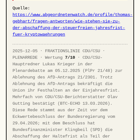
Quelle:
https://www.abgeordnetenwatch.de/profile/thomas-
gebhart/fragen-antworten/wie-stehen-sie-zu-
der-abschaffung-der-steuerfreien-jahresfrist-
fuer-kryptowaehrungen
2025-12-05 · FRAKTIONSLINIE CDU/CSU ·
PLENARREDE · Wertung
7/10
· CDU/CSU-
Hauptredner Lukas Krieger in der
Plenardebatte am 05.12.2025 (PlPr 21/48) zur
Ablehnung des AfD-Antrags 21/2301. Trotz
Ablehnung des AfD-Antrags bekräftigt die
Union ihr Festhalten an der Einjahresfrist.
Mehrfach von CDU/CSU-Berichterstatter Olav
Gutting bestätigt (BTC-ECHO 13.03.2026).
Diese Rede stammt aus der Zeit vor dem
Eckwertebeschluss der Bundesregierung vom
29.04.2026; mit dem Beschluss hat
Bundesfinanzminister Klingbeil (SPD) die
Abschaffung der Haltefrist als Teil der