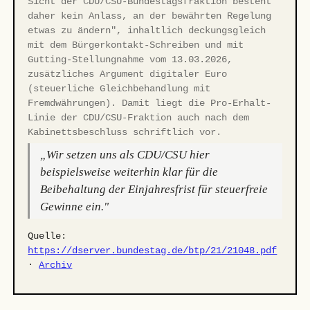
Sicht der CDU/CSU-Bundestagsfraktion besteht
daher kein Anlass, an der bewährten Regelung
etwas zu ändern", inhaltlich deckungsgleich
mit dem Bürgerkontakt-Schreiben und mit
Gutting-Stellungnahme vom 13.03.2026,
zusätzliches Argument digitaler Euro
(steuerliche Gleichbehandlung mit
Fremdwährungen). Damit liegt die Pro-Erhalt-
Linie der CDU/CSU-Fraktion auch nach dem
Kabinettsbeschluss schriftlich vor.
„Wir setzen uns als CDU/CSU hier
beispielsweise weiterhin klar für die
Beibehaltung der Einjahresfrist für steuerfreie
Gewinne ein."
Quelle:
https://dserver.bundestag.de/btp/21/21048.pdf
·
Archiv