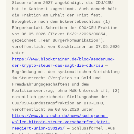
Steuerreform 2027 angekündigt, die CDU/CSU
hat im Kabinett zugestimmt. Auch danach hält
die Fraktion am Erhalt der Frist fest.
Belegkette nach dem Eckwertebeschluss (1)
Bürgerkontakt-Schreiben der CDU/CSU-Fraktion
vom 06.05.2026 (Ticket BK/21/2026/06854,
gezeichnet „Team Bürgerkommunikation"),
veröffentlicht von Blocktrainer am 07.05.2026
unter
https://www.blocktrainer.de/blog/aenderung-
der-krypto-steuer-das-sagt-die-cdu/csu
—
Begründung mit dem systematischen Gleichklang
im Steuerrecht (Vergleich zu Gold und
Fremdwährungsgeschäften) und dem
Koalitionsvertrag, ohne MdB-Unterschrift; (2)
namentlich gezeichnete Stellungnahme der
CDU/CSU-Bundestagsfraktion an BTC-ECHO,
veröffentlicht am 08.05.2026 unter
https://www.btc-echo.de/news/spd-gruene-
wollen-bitcoin-steuer-verschaerfen-jetzt-
reagiert-union-230193/
— Schlussformel „Aus