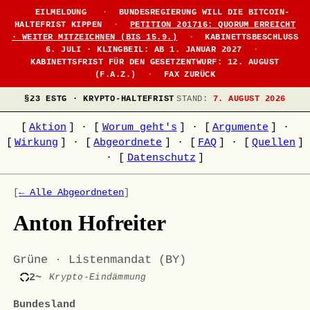
EILMELDUNG
·
BUNDESREGIERUNG WILL DIE BITCOIN-
HALTEFRIST KIPPEN
·
PETITION 201716: QUORUM ERREICHT
· WEITER MITZEICHNEN (BIS 15.9.)
·
KABINETTSBESCHLUSS
6. JULI · KLINGBEIL: AB 1. JANUAR 2027
·
KABINETTSFRIST FÜR DEN GESETZENTWURF: 12. AUGUST
(F.A.Z.)
·
FAX ZURÜCK
§23 ESTG · KRYPTO-HALTEFRIST
STAND:
7. AUGUST 2026
[
Aktion
]
·
[
Worum geht's
]
·
[
Argumente
]
·
[
Wirkung
]
·
[
Abgeordnete
]
·
[
FAQ
]
·
[
Quellen
]
·
[
Datenschutz
]
[
← Alle Abgeordneten
]
Anton Hofreiter
Grüne · Listenmandat (BY)
2~
Krypto-Eindämmung
Bundesland