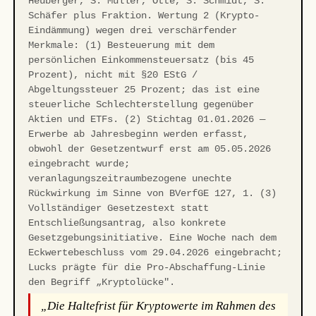
Heuberger, S. Müller, Otte, S. Schmidt, S.
Schäfer plus Fraktion. Wertung 2 (Krypto-
Eindämmung) wegen drei verschärfender
Merkmale: (1) Besteuerung mit dem
persönlichen Einkommensteuersatz (bis 45
Prozent), nicht mit §20 EStG /
Abgeltungssteuer 25 Prozent; das ist eine
steuerliche Schlechterstellung gegenüber
Aktien und ETFs. (2) Stichtag 01.01.2026 —
Erwerbe ab Jahresbeginn werden erfasst,
obwohl der Gesetzentwurf erst am 05.05.2026
eingebracht wurde;
veranlagungszeitraumbezogene unechte
Rückwirkung im Sinne von BVerfGE 127, 1. (3)
Vollständiger Gesetzestext statt
Entschließungsantrag, also konkrete
Gesetzgebungsinitiative. Eine Woche nach dem
Eckwertebeschluss vom 29.04.2026 eingebracht;
Lucks prägte für die Pro-Abschaffung-Linie
den Begriff „Kryptolücke".
„Die Haltefrist für Kryptowerte im Rahmen des