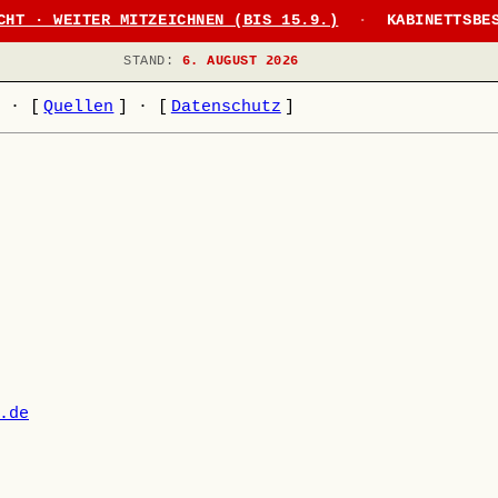
CHT · WEITER MITZEICHNEN (BIS 15.9.)
·
KABINETTSBE
STAND:
6. AUGUST 2026
]
·
[
Quellen
]
·
[
Datenschutz
]
.de