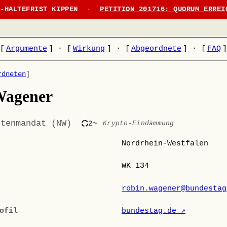
N-HALTEFRIST KIPPEN
·
PETITION 201716: QUORUM ERREI
[
Argumente
]
·
[
Wirkung
]
·
[
Abgeordnete
]
·
[
FAQ
rdneten
]
Wagener
stenmandat (NW)
2~
Krypto-Eindämmung
Nordrhein-Westfalen
WK 134
robin.wagener@bundestag
ofil
bundestag.de ↗