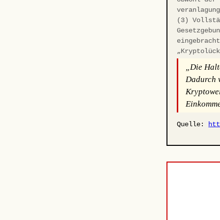
veranlagun
(3) Vollst
Gesetzgebu
eingebrach
„Kryptolüc
„Die Halt
Dadurch w
Kryptower
Einkommen
Quelle:
ht