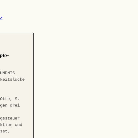
↗
pto-
BÜNDNIS
gkeitslücke
t
 Otte, S.
egen drei
ngssteuer
Aktien und
asst,