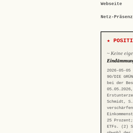
Webseite
Netz-Präsenz
★ POSIT
~ Keine eig
Eindämmun
2026-05-05
90/DIE GRÜ
bei der Be
05.05.2026
Erstunterz
Schmidt, S
verschärfe
Einkommens
25 Prozent
ETFs. (2) 
obwohl der