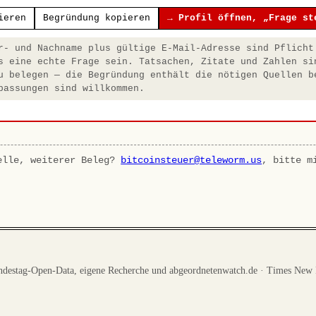
ieren
Begründung kopieren
→ Profil öffnen, „Frage st
- und Nachname plus gültige E-Mail-Adresse sind Pflicht
s eine echte Frage sein. Tatsachen, Zitate und Zahlen si
u belegen — die Begründung enthält die nötigen Quellen b
passungen sind willkommen.
elle, weiterer Beleg?
bitcoinsteuer@teleworm.us
, bitte m
destag-Open-Data, eigene Recherche und abgeordnetenwatch.de · Times New