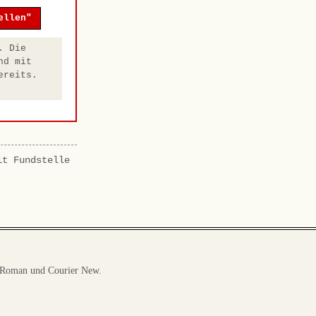
ellen"
. Die
nd mit
ereits.
it Fundstelle
 Roman und Courier New.