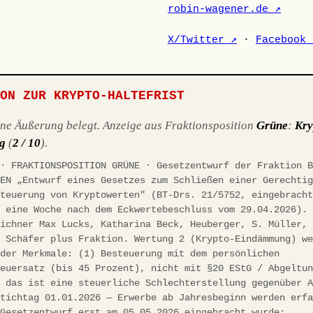
robin-wagener.de ↗
X/Twitter ↗
·
Facebook 
ION ZUR KRYPTO-HALTEFRIST
ene Äußerung belegt. Anzeige aus Fraktionsposition
Grüne
:
Kry
g
(
2 / 10
).
 · FRAKTIONSPOSITION GRÜNE · Gesetzentwurf der Fraktion 
NEN „Entwurf eines Gesetzes zum Schließen einer Gerechti
steuerung von Kryptowerten" (BT-Drs. 21/5752, eingebrach
, eine Woche nach dem Eckwertebeschluss vom 29.04.2026).
eichner Max Lucks, Katharina Beck, Heuberger, S. Müller,
. Schäfer plus Fraktion. Wertung 2 (Krypto-Eindämmung) w
nder Merkmale: (1) Besteuerung mit dem persönlichen
teuersatz (bis 45 Prozent), nicht mit §20 EStG / Abgeltu
; das ist eine steuerliche Schlechterstellung gegenüber 
Stichtag 01.01.2026 — Erwerbe ab Jahresbeginn werden erf
 Gesetzentwurf erst am 05.05.2026 eingebracht wurde;