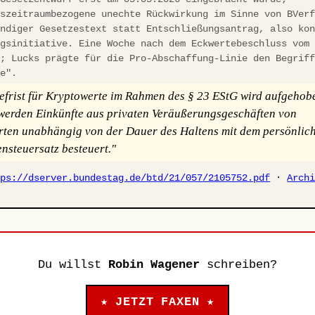
gszeitraumbezogene unechte Rückwirkung im Sinne von BVer
ändiger Gesetzestext statt Entschließungsantrag, also ko
ngsinitiative. Eine Woche nach dem Eckwertebeschluss vom
t; Lucks prägte für die Pro-Abschaffung-Linie den Begrif
ke".
efrist für Kryptowerte im Rahmen des § 23 EStG wird aufgehob
erden Einkünfte aus privaten Veräußerungsgeschäften von
ten unabhängig von der Dauer des Haltens mit dem persönlic
steuersatz besteuert."
tps://dserver.bundestag.de/btd/21/057/2105752.pdf
·
Arch
Du willst
Robin Wagener
schreiben?
★ JETZT FAXEN ★