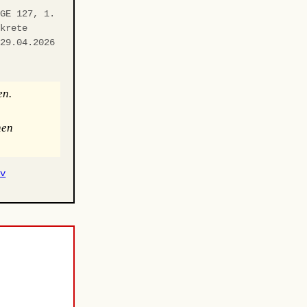
fGE 127, 1.
nkrete
 29.04.2026
f
en.
hen
iv