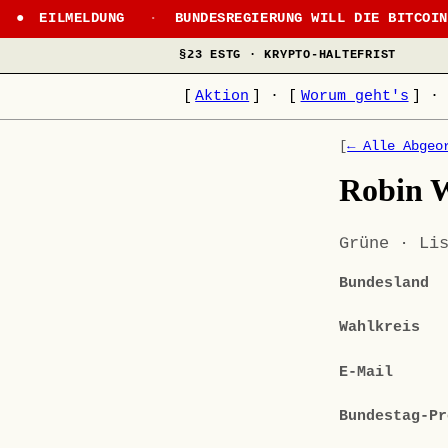
EILMELDUNG
·
BUNDESREGIERUNG WILL DIE BITCOI
§23 ESTG · KRYPTO-HALTEFRIST
[
Aktion
]
·
[
Worum geht's
]
·
[
← Alle Abgeo
Robin 
Grüne · Li
Bundesland
Wahlkreis
E-Mail
Bundestag-Pr