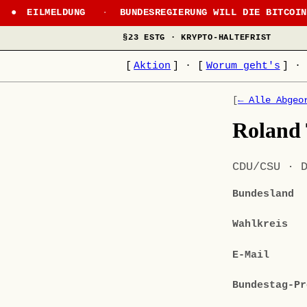
EILMELDUNG
·
BUNDESREGIERUNG WILL DIE BITCOI
§23 ESTG · KRYPTO-HALTEFRIST
[
Aktion
]
·
[
Worum geht's
]
·
[
← Alle Abgeo
Roland 
CDU/CSU · 
Bundesland
Wahlkreis
E-Mail
Bundestag-Pr