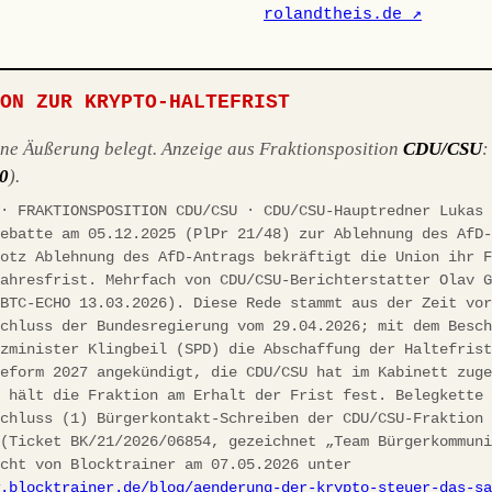
rolandtheis.de ↗
ION ZUR KRYPTO-HALTEFRIST
ene Äußerung belegt. Anzeige aus Fraktionsposition
CDU/CSU
10
).
 · FRAKTIONSPOSITION CDU/CSU · CDU/CSU-Hauptredner Lukas
debatte am 05.12.2025 (PlPr 21/48) zur Ablehnung des AfD
rotz Ablehnung des AfD-Antrags bekräftigt die Union ihr 
jahresfrist. Mehrfach von CDU/CSU-Berichterstatter Olav 
(BTC-ECHO 13.03.2026). Diese Rede stammt aus der Zeit vo
schluss der Bundesregierung vom 29.04.2026; mit dem Besc
nzminister Klingbeil (SPD) die Abschaffung der Haltefris
reform 2027 angekündigt, die CDU/CSU hat im Kabinett zug
h hält die Fraktion am Erhalt der Frist fest. Belegkette
schluss (1) Bürgerkontakt-Schreiben der CDU/CSU-Fraktion
 (Ticket BK/21/2026/06854, gezeichnet „Team Bürgerkommun
icht von Blocktrainer am 07.05.2026 unter
w.blocktrainer.de/blog/aenderung-der-krypto-steuer-das-s