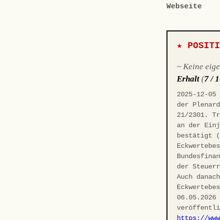
Webseite
★ POSIT
~ Keine eig
Erhalt
(
7 / 
2025-12-05
der Plenar
21/2301. T
an der Ein
bestätigt 
Eckwertebe
Bundesfina
der Steuer
Auch danac
Eckwertebe
06.05.2026
veröffentl
https://ww