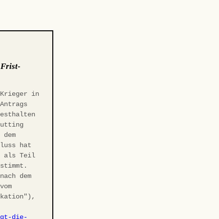
:
Frist-
 Krieger in
-Antrags
Festhalten
Gutting
r dem
hluss hat
t als Teil
estimmt.
 nach dem
 vom
ikation"),
agt-die-