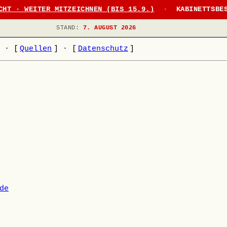
CHT · WEITER MITZEICHNEN (BIS 15.9.)
·
KABINETTSBE
STAND:
7. AUGUST 2026
]
·
[
Quellen
]
·
[
Datenschutz
]
de