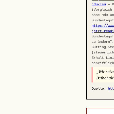
cdu/csu
— B
(Vergleich
ohne MdB-U
Bundestags
https://ww
jetzt-reag
Bundestags
zu ändern"
Gutting-St
(steuerlic
Erhalt-Lin
schriftlic
„Wir setz
Beibehalt
Quelle:
ht