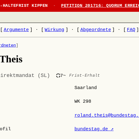
N-HALTEFRIST KIPPEN
·
PETITION 201716: QUORUM ERREI
[
Argumente
]
·
[
Wirkung
]
·
[
Abgeordnete
]
·
[
FAQ
rdneten
]
Theis
Direktmandat (SL)
7~
Frist-Erhalt
Saarland
WK 298
roland.theis@bundestag.
ofil
bundestag.de ↗