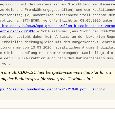
egründung mit dem systematischen Gleichklang im Steuerre
 zu Gold und Fremdwährungsgeschäften) und dem Koalitions
nterschrift; (2) namentlich gezeichnete Stellungnahme de
fraktion an BTC-ECHO, veröffentlicht am 08.05.2026 unter
w.btc-echo.de/news/spd-gruene-wollen-bitcoin-steuer-vers
iert-union-230193/
— Schlussformel „Aus Sicht der CDU/CS
fraktion besteht daher kein Anlass, an der bewährten Reg
, inhaltlich deckungsgleich mit dem Bürgerkontakt-Schrei
ellungnahme vom 13.03.2026, zusätzliches Argument digita
he Gleichbehandlung mit Fremdwährungen). Damit liegt die
ie der CDU/CSU-Fraktion auch nach dem Kabinettsbeschluss
h vor.
en uns als CDU/CSU hier beispielsweise weiterhin klar für die
ung der Einjahresfrist für steuerfreie Gewinne ein."
tps://dserver.bundestag.de/btp/21/21048.pdf
·
Archiv