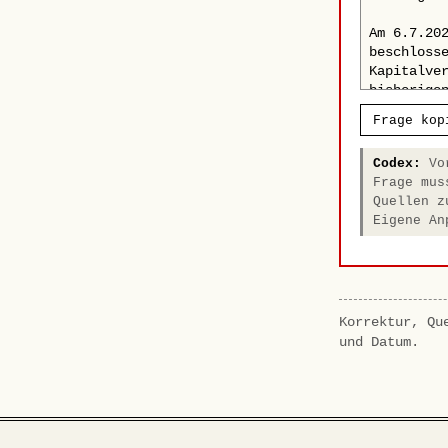
Frage kop
Codex:
Vor
Frage mus
Quellen z
Eigene An
Korrektur, Qu
und Datum.