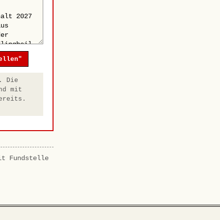
ellen"
. Die
nd mit
ereits.
it Fundstelle