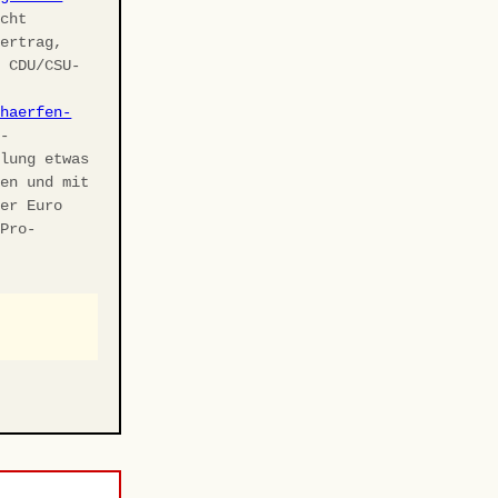
cht
vertrag,
r CDU/CSU-
chaerfen-
U-
elung etwas
ben und mit
ler Euro
 Pro-