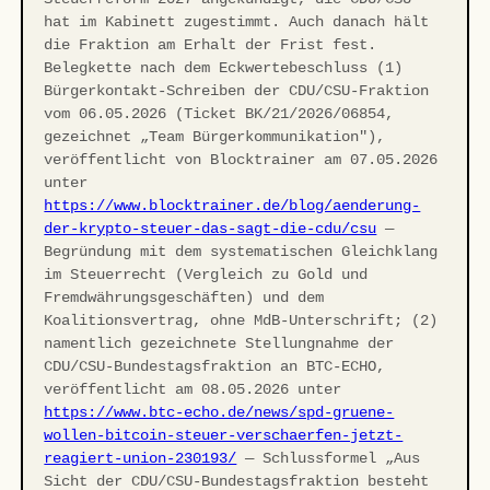
hat im Kabinett zugestimmt. Auch danach hält
die Fraktion am Erhalt der Frist fest.
Belegkette nach dem Eckwertebeschluss (1)
Bürgerkontakt-Schreiben der CDU/CSU-Fraktion
vom 06.05.2026 (Ticket BK/21/2026/06854,
gezeichnet „Team Bürgerkommunikation"),
veröffentlicht von Blocktrainer am 07.05.2026
unter
https://www.blocktrainer.de/blog/aenderung-
der-krypto-steuer-das-sagt-die-cdu/csu
—
Begründung mit dem systematischen Gleichklang
im Steuerrecht (Vergleich zu Gold und
Fremdwährungsgeschäften) und dem
Koalitionsvertrag, ohne MdB-Unterschrift; (2)
namentlich gezeichnete Stellungnahme der
CDU/CSU-Bundestagsfraktion an BTC-ECHO,
veröffentlicht am 08.05.2026 unter
https://www.btc-echo.de/news/spd-gruene-
wollen-bitcoin-steuer-verschaerfen-jetzt-
reagiert-union-230193/
— Schlussformel „Aus
Sicht der CDU/CSU-Bundestagsfraktion besteht