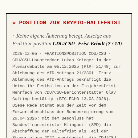
★ POSITION ZUR KRYPTO-HALTEFRIST
~ Keine eigene Äußerung belegt. Anzeige aus
Fraktionsposition
CDU/CSU
:
Frist-Erhalt
(
7 / 10
).
2025-12-05 · FRAKTIONSPOSITION CDU/CSU ·
CDU/CSU-Hauptredner Lukas Krieger in der
Plenardebatte am 05.12.2025 (PlPr 21/48) zur
Ablehnung des AfD-Antrags 21/2301. Trotz
Ablehnung des AfD-Antrags bekräftigt die
Union ihr Festhalten an der Einjahresfrist.
Mehrfach von CDU/CSU-Berichterstatter Olav
Gutting bestätigt (BTC-ECHO 13.03.2026).
Diese Rede stammt aus der Zeit vor dem
Eckwertebeschluss der Bundesregierung vom
29.04.2026; mit dem Beschluss hat
Bundesfinanzminister Klingbeil (SPD) die
Abschaffung der Haltefrist als Teil der
Steuerreform 2027 angekündigt, die CDU/CSU