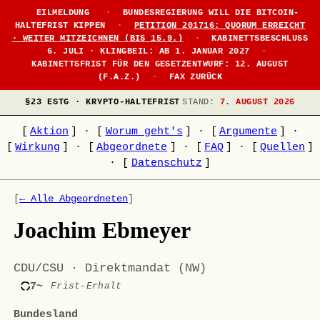
EILMELDUNG
·
BUNDESREGIERUNG WILL DIE BITCOIN-
HALTEFRIST KIPPEN
·
PETITION 201716: QUORUM ERREICHT
· WEITER MITZEICHNEN (BIS 15.9.)
·
KABINETTSBESCHLUSS
6. JULI · KLINGBEIL: AB 1. JANUAR 2027
·
KABINETTSFRIST FÜR DEN GESETZENTWURF: 12. AUGUST
(F.A.Z.)
·
FAX ZURÜCK
§23 ESTG · KRYPTO-HALTEFRIST
STAND:
7. AUGUST 2026
[
Aktion
]
·
[
Worum geht's
]
·
[
Argumente
]
·
[
Wirkung
]
·
[
Abgeordnete
]
·
[
FAQ
]
·
[
Quellen
]
·
[
Datenschutz
]
[
← Alle Abgeordneten
]
Joachim Ebmeyer
CDU/CSU · Direktmandat (NW)
7~
Frist-Erhalt
Bundesland