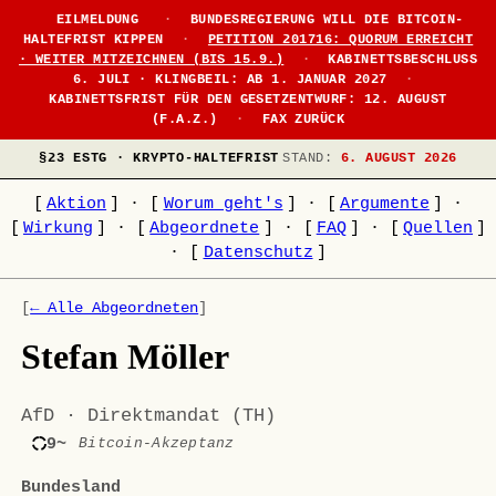
EILMELDUNG
·
BUNDESREGIERUNG WILL DIE BITCOIN-
HALTEFRIST KIPPEN
·
PETITION 201716: QUORUM ERREICHT
· WEITER MITZEICHNEN (BIS 15.9.)
·
KABINETTSBESCHLUSS
6. JULI · KLINGBEIL: AB 1. JANUAR 2027
·
KABINETTSFRIST FÜR DEN GESETZENTWURF: 12. AUGUST
(F.A.Z.)
·
FAX ZURÜCK
§23 ESTG · KRYPTO-HALTEFRIST
STAND:
6. AUGUST 2026
[
Aktion
]
·
[
Worum geht's
]
·
[
Argumente
]
·
[
Wirkung
]
·
[
Abgeordnete
]
·
[
FAQ
]
·
[
Quellen
]
·
[
Datenschutz
]
[
← Alle Abgeordneten
]
Stefan Möller
AfD · Direktmandat (TH)
9~
Bitcoin-Akzeptanz
Bundesland