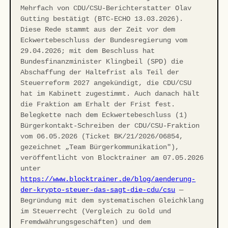
Mehrfach von CDU/CSU-Berichterstatter Olav
Gutting bestätigt (BTC-ECHO 13.03.2026).
Diese Rede stammt aus der Zeit vor dem
Eckwertebeschluss der Bundesregierung vom
29.04.2026; mit dem Beschluss hat
Bundesfinanzminister Klingbeil (SPD) die
Abschaffung der Haltefrist als Teil der
Steuerreform 2027 angekündigt, die CDU/CSU
hat im Kabinett zugestimmt. Auch danach hält
die Fraktion am Erhalt der Frist fest.
Belegkette nach dem Eckwertebeschluss (1)
Bürgerkontakt-Schreiben der CDU/CSU-Fraktion
vom 06.05.2026 (Ticket BK/21/2026/06854,
gezeichnet „Team Bürgerkommunikation"),
veröffentlicht von Blocktrainer am 07.05.2026
unter
https://www.blocktrainer.de/blog/aenderung-
der-krypto-steuer-das-sagt-die-cdu/csu
—
Begründung mit dem systematischen Gleichklang
im Steuerrecht (Vergleich zu Gold und
Fremdwährungsgeschäften) und dem