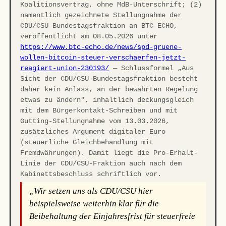
Koalitionsvertrag, ohne MdB-Unterschrift; (2)
namentlich gezeichnete Stellungnahme der
CDU/CSU-Bundestagsfraktion an BTC-ECHO,
veröffentlicht am 08.05.2026 unter
https://www.btc-echo.de/news/spd-gruene-
wollen-bitcoin-steuer-verschaerfen-jetzt-
reagiert-union-230193/
— Schlussformel „Aus
Sicht der CDU/CSU-Bundestagsfraktion besteht
daher kein Anlass, an der bewährten Regelung
etwas zu ändern", inhaltlich deckungsgleich
mit dem Bürgerkontakt-Schreiben und mit
Gutting-Stellungnahme vom 13.03.2026,
zusätzliches Argument digitaler Euro
(steuerliche Gleichbehandlung mit
Fremdwährungen). Damit liegt die Pro-Erhalt-
Linie der CDU/CSU-Fraktion auch nach dem
Kabinettsbeschluss schriftlich vor.
„Wir setzen uns als CDU/CSU hier
beispielsweise weiterhin klar für die
Beibehaltung der Einjahresfrist für steuerfreie