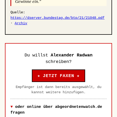
Gewinne ein."
Quelle:
https://dserver.bundestag.de/btp/21/21048.pdf
·
Archiv
Du willst
Alexander Radwan
schreiben?
★ JETZT FAXEN ★
Empfänger ist dann bereits ausgewählt, du
kannst weitere hinzufügen.
oder online über abgeordnetenwatch.de
fragen