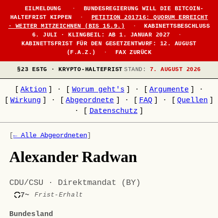
EILMELDUNG
·
BUNDESREGIERUNG WILL DIE BITCOIN-
HALTEFRIST KIPPEN
·
PETITION 201716: QUORUM ERREICHT
· WEITER MITZEICHNEN (BIS 15.9.)
·
KABINETTSBESCHLUSS
6. JULI · KLINGBEIL: AB 1. JANUAR 2027
·
KABINETTSFRIST FÜR DEN GESETZENTWURF: 12. AUGUST
(F.A.Z.)
·
FAX ZURÜCK
§23 ESTG · KRYPTO-HALTEFRIST
STAND:
7. AUGUST 2026
[
Aktion
]
·
[
Worum geht's
]
·
[
Argumente
]
·
[
Wirkung
]
·
[
Abgeordnete
]
·
[
FAQ
]
·
[
Quellen
]
·
[
Datenschutz
]
[
← Alle Abgeordneten
]
Alexander Radwan
CDU/CSU · Direktmandat (BY)
7~
Frist-Erhalt
Bundesland