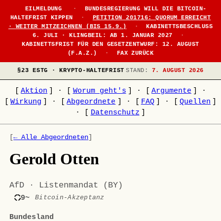
EILMELDUNG
·
BUNDESREGIERUNG WILL DIE BITCOIN-
HALTEFRIST KIPPEN
·
PETITION 201716: QUORUM ERREICHT
· WEITER MITZEICHNEN (BIS 15.9.)
·
KABINETTSBESCHLUSS
6. JULI · KLINGBEIL: AB 1. JANUAR 2027
·
KABINETTSFRIST FÜR DEN GESETZENTWURF: 12. AUGUST
(F.A.Z.)
·
FAX ZURÜCK
§23 ESTG · KRYPTO-HALTEFRIST
STAND:
7. AUGUST 2026
[
Aktion
]
·
[
Worum geht's
]
·
[
Argumente
]
·
[
Wirkung
]
·
[
Abgeordnete
]
·
[
FAQ
]
·
[
Quellen
]
·
[
Datenschutz
]
[
← Alle Abgeordneten
]
Gerold Otten
AfD · Listenmandat (BY)
9~
Bitcoin-Akzeptanz
Bundesland