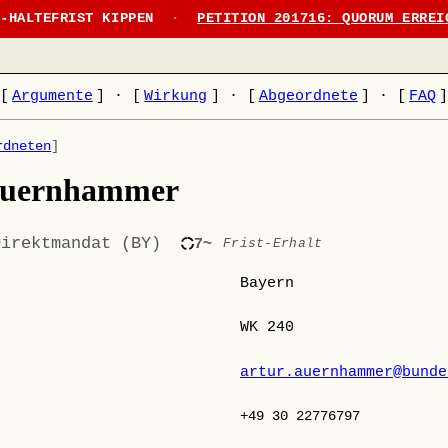
N-HALTEFRIST KIPPEN
·
PETITION 201716: QUORUM ERREI
[
Argumente
]
·
[
Wirkung
]
·
[
Abgeordnete
]
·
[
FAQ
rdneten
]
Auernhammer
Direktmandat (BY)
7~
Frist-Erhalt
Bayern
WK 240
artur.auernhammer@bunde
+49 30 22776797