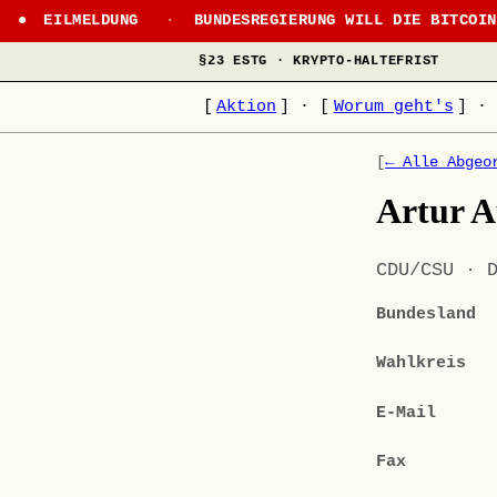
EILMELDUNG
·
BUNDESREGIERUNG WILL DIE BITCOI
§23 ESTG · KRYPTO-HALTEFRIST
[
Aktion
]
·
[
Worum geht's
]
·
[
← Alle Abgeo
Artur 
CDU/CSU · 
Bundesland
Wahlkreis
E-Mail
Fax