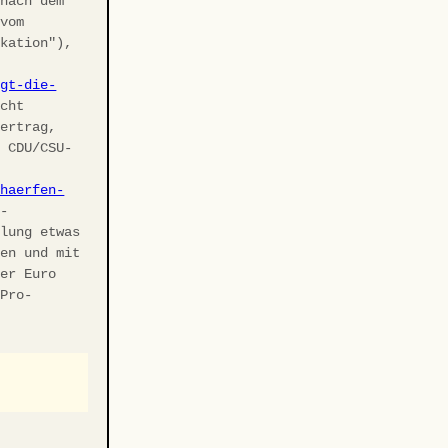
 nach dem
 vom
ikation"),
agt-die-
cht
vertrag,
r CDU/CSU-
chaerfen-
U-
elung etwas
ben und mit
ler Euro
 Pro-