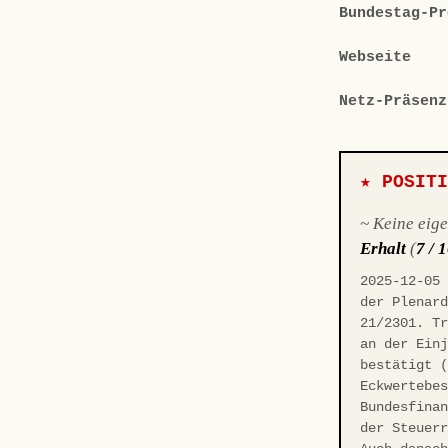
Bundestag-Pr
Webseite
Netz-Präsenz
★ POSIT
~ Keine eig
Erhalt
(
7 / 
2025-12-05
der Plenar
21/2301. T
an der Ein
bestätigt 
Eckwertebe
Bundesfina
der Steuer