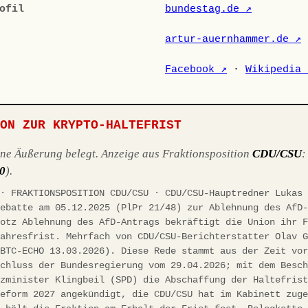
ofil
bundestag.de ↗
artur-auernhammer.de ↗
Facebook ↗
·
Wikipedia 
ION ZUR KRYPTO-HALTEFRIST
ene Äußerung belegt. Anzeige aus Fraktionsposition
CDU/CSU
10
).
 · FRAKTIONSPOSITION CDU/CSU · CDU/CSU-Hauptredner Lukas
debatte am 05.12.2025 (PlPr 21/48) zur Ablehnung des AfD
rotz Ablehnung des AfD-Antrags bekräftigt die Union ihr 
jahresfrist. Mehrfach von CDU/CSU-Berichterstatter Olav 
(BTC-ECHO 13.03.2026). Diese Rede stammt aus der Zeit vo
schluss der Bundesregierung vom 29.04.2026; mit dem Besc
nzminister Klingbeil (SPD) die Abschaffung der Haltefris
reform 2027 angekündigt, die CDU/CSU hat im Kabinett zug