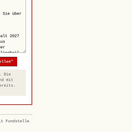
ellen"
. Die
nd mit
ereits.
it Fundstelle