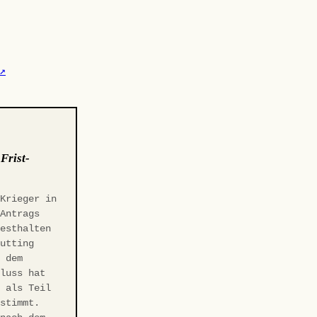
↗
:
Frist-
 Krieger in
-Antrags
Festhalten
Gutting
r dem
hluss hat
t als Teil
estimmt.