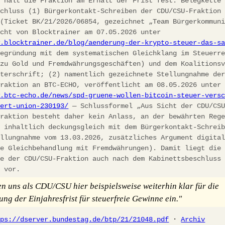
h hält die Fraktion am Erhalt der Frist fest. Belegkette
schluss (1) Bürgerkontakt-Schreiben der CDU/CSU-Fraktion
 (Ticket BK/21/2026/06854, gezeichnet „Team Bürgerkommun
icht von Blocktrainer am 07.05.2026 unter
w.blocktrainer.de/blog/aenderung-der-krypto-steuer-das-s
egründung mit dem systematischen Gleichklang im Steuerre
 zu Gold und Fremdwährungsgeschäften) und dem Koalitions
nterschrift; (2) namentlich gezeichnete Stellungnahme de
fraktion an BTC-ECHO, veröffentlicht am 08.05.2026 unter
w.btc-echo.de/news/spd-gruene-wollen-bitcoin-steuer-vers
iert-union-230193/
— Schlussformel „Aus Sicht der CDU/CS
fraktion besteht daher kein Anlass, an der bewährten Reg
, inhaltlich deckungsgleich mit dem Bürgerkontakt-Schrei
ellungnahme vom 13.03.2026, zusätzliches Argument digita
he Gleichbehandlung mit Fremdwährungen). Damit liegt die
ie der CDU/CSU-Fraktion auch nach dem Kabinettsbeschluss
h vor.
en uns als CDU/CSU hier beispielsweise weiterhin klar für die
ung der Einjahresfrist für steuerfreie Gewinne ein."
tps://dserver.bundestag.de/btp/21/21048.pdf
·
Archiv