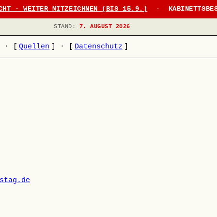
CHT · WEITER MITZEICHNEN (BIS 15.9.)
·
KABINETTSBE
STAND:
7. AUGUST 2026
]
·
[
Quellen
]
·
[
Datenschutz
]
stag.de