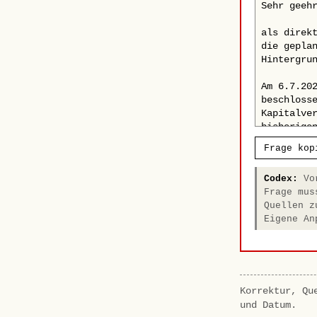
Frage kop
Codex:
Vor
Frage mus
Quellen z
Eigene An
Korrektur, Qu
und Datum.