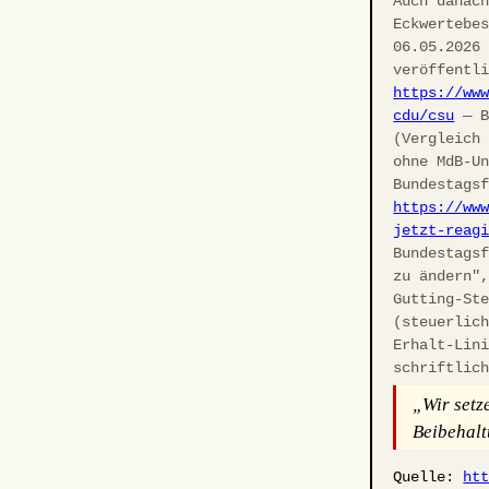
Auch danac
Eckwertebe
06.05.2026
veröffentl
https://ww
cdu/csu
— B
(Vergleich
ohne MdB-U
Bundestags
https://ww
jetzt-reag
Bundestags
zu ändern"
Gutting-St
(steuerlic
Erhalt-Lin
schriftlic
„Wir setz
Beibehalt
Quelle:
ht