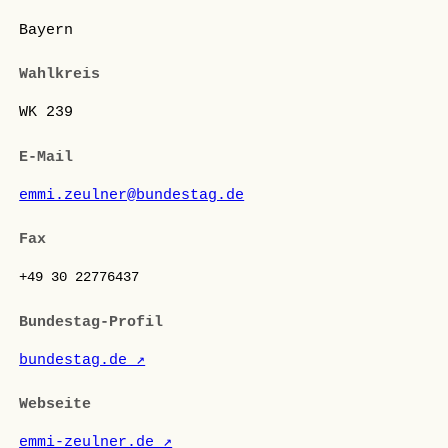
Bayern
Wahlkreis
WK 239
E-Mail
emmi.zeulner@bundestag.de
Fax
+49 30 22776437
Bundestag-Profil
bundestag.de ↗
Webseite
emmi-zeulner.de ↗