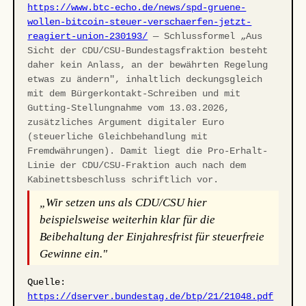
https://www.btc-echo.de/news/spd-gruene-
wollen-bitcoin-steuer-verschaerfen-jetzt-
reagiert-union-230193/
— Schlussformel „Aus
Sicht der CDU/CSU-Bundestagsfraktion besteht
daher kein Anlass, an der bewährten Regelung
etwas zu ändern", inhaltlich deckungsgleich
mit dem Bürgerkontakt-Schreiben und mit
Gutting-Stellungnahme vom 13.03.2026,
zusätzliches Argument digitaler Euro
(steuerliche Gleichbehandlung mit
Fremdwährungen). Damit liegt die Pro-Erhalt-
Linie der CDU/CSU-Fraktion auch nach dem
Kabinettsbeschluss schriftlich vor.
„Wir setzen uns als CDU/CSU hier
beispielsweise weiterhin klar für die
Beibehaltung der Einjahresfrist für steuerfreie
Gewinne ein."
Quelle:
https://dserver.bundestag.de/btp/21/21048.pdf