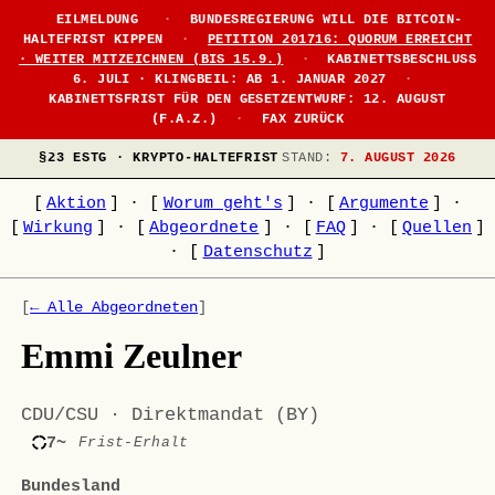
EILMELDUNG
·
BUNDESREGIERUNG WILL DIE BITCOIN-
HALTEFRIST KIPPEN
·
PETITION 201716: QUORUM ERREICHT
· WEITER MITZEICHNEN (BIS 15.9.)
·
KABINETTSBESCHLUSS
6. JULI · KLINGBEIL: AB 1. JANUAR 2027
·
KABINETTSFRIST FÜR DEN GESETZENTWURF: 12. AUGUST
(F.A.Z.)
·
FAX ZURÜCK
§23 ESTG · KRYPTO-HALTEFRIST
STAND:
7. AUGUST 2026
[
Aktion
]
·
[
Worum geht's
]
·
[
Argumente
]
·
[
Wirkung
]
·
[
Abgeordnete
]
·
[
FAQ
]
·
[
Quellen
]
·
[
Datenschutz
]
[
← Alle Abgeordneten
]
Emmi Zeulner
CDU/CSU · Direktmandat (BY)
7~
Frist-Erhalt
Bundesland