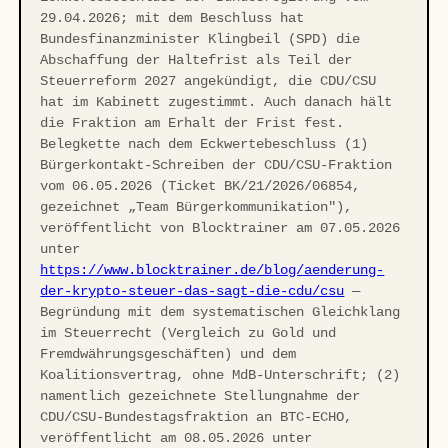
29.04.2026; mit dem Beschluss hat
Bundesfinanzminister Klingbeil (SPD) die
Abschaffung der Haltefrist als Teil der
Steuerreform 2027 angekündigt, die CDU/CSU
hat im Kabinett zugestimmt. Auch danach hält
die Fraktion am Erhalt der Frist fest.
Belegkette nach dem Eckwertebeschluss (1)
Bürgerkontakt-Schreiben der CDU/CSU-Fraktion
vom 06.05.2026 (Ticket BK/21/2026/06854,
gezeichnet „Team Bürgerkommunikation"),
veröffentlicht von Blocktrainer am 07.05.2026
unter
https://www.blocktrainer.de/blog/aenderung-
der-krypto-steuer-das-sagt-die-cdu/csu
—
Begründung mit dem systematischen Gleichklang
im Steuerrecht (Vergleich zu Gold und
Fremdwährungsgeschäften) und dem
Koalitionsvertrag, ohne MdB-Unterschrift; (2)
namentlich gezeichnete Stellungnahme der
CDU/CSU-Bundestagsfraktion an BTC-ECHO,
veröffentlicht am 08.05.2026 unter