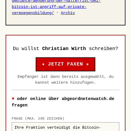
geplante-aenderung-der-haltefrist-bei-
bitcoin-ist-angriff-auf-private-
vermoegensbildung/
·
Archiv
Du willst
Christian Wirth
schreiben?
★ JETZT FAXEN ★
Empfänger ist dann bereits ausgewählt, du
kannst weitere hinzufügen.
oder online über abgeordnetenwatch.de
fragen
FRAGE (MAX. 200 ZEICHEN)