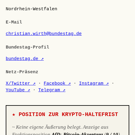
Nordrhein-Westfalen
E-Mail
christian.wirth@bundestag.de
Bundestag-Profil
bundestag.de ↗
Netz-Präsenz
X/Twitter ↗
·
Facebook ↗
·
Instagram ↗
·
YouTube ↗
·
Telegram ↗
★ POSITION ZUR KRYPTO-HALTEFRIST
~ Keine eigene Äußerung belegt. Anzeige aus
Fraktionsposition
AfD
:
Bitcoin-Akzeptanz
(
9 / 10
).