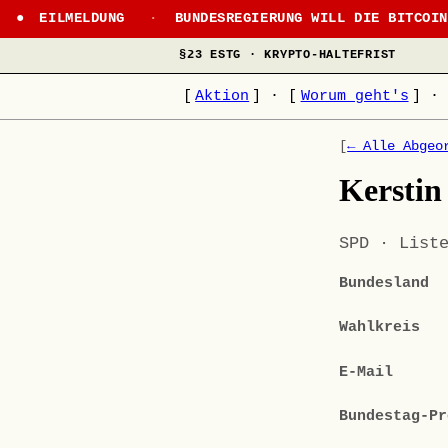
EILMELDUNG
·
BUNDESREGIERUNG WILL DIE BITCOI
§23 ESTG · KRYPTO-HALTEFRIST
[
Aktion
]
·
[
Worum geht's
]
·
[
← Alle Abgeo
Kerstin
SPD · List
Bundesland
Wahlkreis
E-Mail
Bundestag-Pr