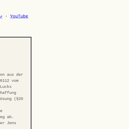
↗
·
YouTube
-
ion aus der
/6112 vom
 Lucks
chaffung
Lösung (§20
ie
Weg ab.
ter Jens
r-