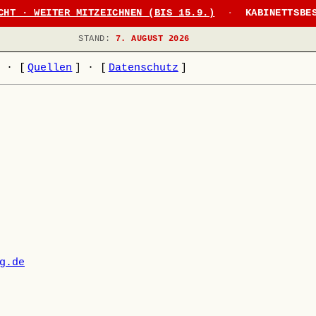
CHT · WEITER MITZEICHNEN (BIS 15.9.)
·
KABINETTSBE
STAND:
7. AUGUST 2026
]
·
[
Quellen
]
·
[
Datenschutz
]
g.de