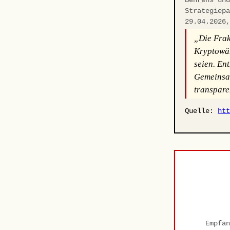
Strategiep
29.04.2026
„Die Frakt
Kryptowäh
seien. En
Gemeinsam
transpare
Quelle:
ht
Empfän