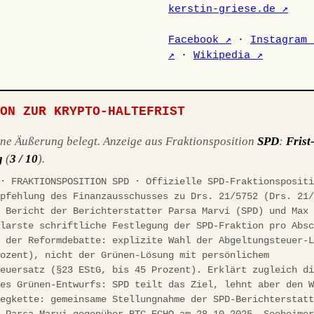
kerstin-griese.de ↗
Facebook ↗
·
Instagram 
↗
·
Wikipedia ↗
ION ZUR KRYPTO-HALTEFRIST
ene Äußerung belegt. Anzeige aus Fraktionsposition
SPD
:
Frist
g
(
3 / 10
).
 · FRAKTIONSPOSITION SPD · Offizielle SPD-Fraktionsposit
mpfehlung des Finanzausschusses zu Drs. 21/5752 (Drs. 21
, Bericht der Berichterstatter Parsa Marvi (SPD) und Max
Klarste schriftliche Festlegung der SPD-Fraktion pro Abs
n der Reformdebatte: explizite Wahl der Abgeltungsteuer-
rozent), nicht der Grünen-Lösung mit persönlichem
teuersatz (§23 EStG, bis 45 Prozent). Erklärt zugleich d
des Grünen-Entwurfs: SPD teilt das Ziel, lehnt aber den 
legkette: gemeinsame Stellungnahme der SPD-Berichterstat
d Parsa Marvi gegenüber BTC-ECHO am 28.10.2025, Seeheime