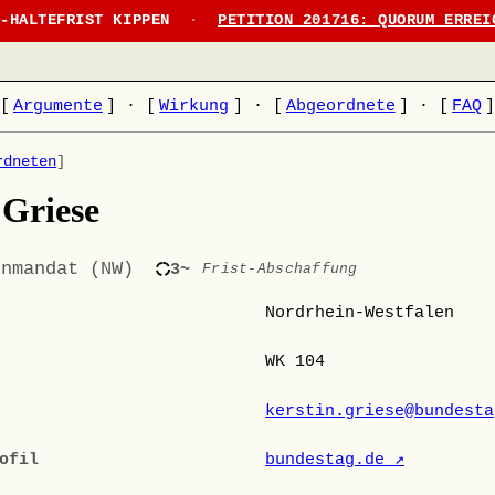
N-HALTEFRIST KIPPEN
·
PETITION 201716: QUORUM ERREI
[
Argumente
]
·
[
Wirkung
]
·
[
Abgeordnete
]
·
[
FAQ
rdneten
]
 Griese
enmandat (NW)
3~
Frist-Abschaffung
Nordrhein-Westfalen
WK 104
kerstin.griese@bundesta
ofil
bundestag.de ↗