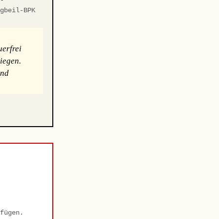
ngbeil-BPK
erfrei
iegen.
und
fügen.