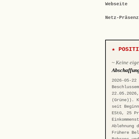
Webseite
Netz-Präsenz
★ POSIT
~ Keine eig
Abschaffun
2026-05-22
Beschlusse
22.05.2026
(Grüne)). 
seit Begin
EStG, 25 P
Einkommens
Ablehnung 
Frühere Be
Behrens un