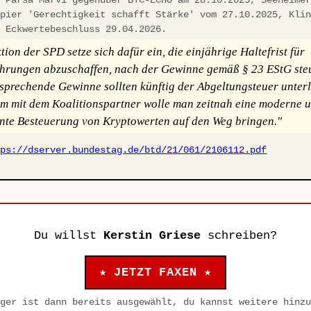
apier 'Gerechtigkeit schafft Stärke' vom 27.10.2025, Kli
, Eckwertebeschluss 29.04.2026.
ion der SPD setze sich dafür ein, die einjährige Haltefrist für
rungen abzuschaffen, nach der Gewinne gemäß § 23 EStG steu
tsprechende Gewinne sollten künftig der Abgeltungsteuer unterl
 mit dem Koalitionspartner wolle man zeitnah eine moderne 
nte Besteuerung von Kryptowerten auf den Weg bringen."
tps://dserver.bundestag.de/btd/21/061/2106112.pdf
Du willst
Kerstin Griese
schreiben?
★ JETZT FAXEN ★
ger ist dann bereits ausgewählt, du kannst weitere hinzu