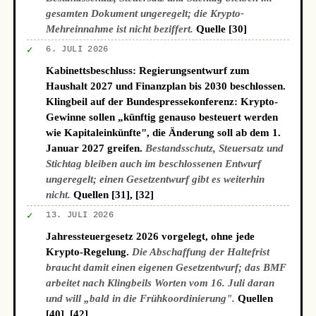
gesamten Dokument ungeregelt; die Krypto-
Mehreinnahme ist nicht beziffert.
Quelle [30]
✓
6. JULI 2026
Kabinettsbeschluss: Regierungsentwurf zum
Haushalt 2027 und Finanzplan bis 2030 beschlossen.
Klingbeil auf der Bundespressekonferenz: Krypto-
Gewinne sollen „künftig genauso besteuert werden
wie Kapitaleinkünfte", die Änderung soll ab dem 1.
Januar 2027 greifen.
Bestandsschutz, Steuersatz und
Stichtag bleiben auch im beschlossenen Entwurf
ungeregelt; einen Gesetzentwurf gibt es weiterhin
nicht.
Quellen [31], [32]
✓
13. JULI 2026
Jahressteuergesetz 2026 vorgelegt, ohne jede
Krypto-Regelung.
Die Abschaffung der Haltefrist
braucht damit einen eigenen Gesetzentwurf; das BMF
arbeitet nach Klingbeils Worten vom 16. Juli daran
und will „bald in die Frühkoordinierung".
Quellen
[40], [42]