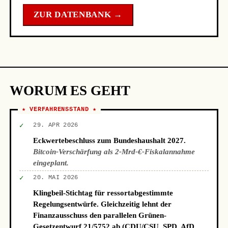
ZUR DATENBANK →
WORUM ES GEHT
★ VERFAHRENSSTAND ★
✓
29. APR 2026
Eckwertebeschluss zum Bundeshaushalt 2027.
Bitcoin-Verschärfung als 2-Mrd-€-Fiskalannahme
eingeplant.
✓
20. MAI 2026
Klingbeil-Stichtag für ressortabgestimmte
Regelungsentwürfe. Gleichzeitig lehnt der
Finanzausschuss den parallelen Grünen-
Gesetzentwurf 21/5752 ab (CDU/CSU, SPD, AfD