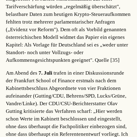
Tarifverschärfung würden „regelmäßig überschätzt",
belastbare Daten zum heutigen Krypto-Steueraufkommen
fehlten trotz mehrerer parlamentarischer Anfragen
(„Evidenz vor Reform"). Dem oft als Vorbild genannten
österreichischen Modell widmet das Papier ein eigenes
Kapitel: Als Vorlage für Deutschland sei es „weder unter
Standort- noch unter Vollzugs- oder
Aufkommensgesichtspunkten geeignet".
Quelle [35]
Am Abend des
7. Juli
trafen in einer Diskussionsrunde
der Frankfurt School of Finance erstmals nach dem
Kabinettsbeschluss Abgeordnete von vier Fraktionen
aufeinander (Gutting/CDU, Behrens/SPD, Lucks/Grüne,
Vandre/Linke). Der CDU/CSU-Berichterstatter Olav
Gutting kritisierte das Verfahren scharf: „Hier werden
schon Werte im Kabinett beschlossen und eingestellt,
ohne dass überhaupt die Fachpolitiker einbezogen sind,
ohne dass überhaupt ein Referentenentwurf vorliegt. Ich