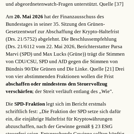
und abgeordnetenwatch-Fragen unterstützt.
Quelle [37]
Am
20. Mai 2026
hat der Finanzausschuss des
Bundestages in seiner 35. Sitzung den Grünen-
Gesetzentwurf zur Abschaffung der Krypto-Haltefrist
(Drs. 21/5752) abgelehnt. Die Beschlussempfehlung
(Drs. 21/6112 vom 22. Mai 2026, Berichterstatter Parsa
Marvi (SPD) und Max Lucks (Grüne)) trägt die Stimmen
von CDU/CSU, SPD und AfD gegen die Stimmen von
Bündnis 90/Die Grünen und Die Linke.
Quelle [21]
Drei
von vier abstimmenden Fraktionen wollen die Frist
abschaffen oder mindestens den Steuervollzug
verschärfen
; der Streit verläuft entlang des „Wie".
Die
SPD-Fraktion
legt sich im Bericht erstmals
schriftlich fest: „Die Fraktion der SPD setze sich dafür
ein, die einjährige Haltefrist für Kryptowährungen
abzuschaffen, nach der Gewinne gemäß § 23 EStG
steuerfrei seien. Entsprechende Gewinne sollten künftig