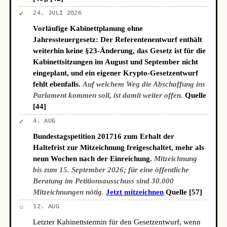
✓
24. JULI 2026
Vorläufige Kabinettplanung ohne
Jahressteuergesetz: Der Referentenentwurf enthält
weiterhin keine §23-Änderung, das Gesetz ist für die
Kabinettsitzungen im August und September nicht
eingeplant, und ein eigener Krypto-Gesetzentwurf
fehlt ebenfalls.
Auf welchem Weg die Abschaffung ins
Parlament kommen soll, ist damit weiter offen.
Quelle
[44]
✓
4. AUG
Bundestagspetition 201716 zum Erhalt der
Haltefrist zur Mitzeichnung freigeschaltet, mehr als
neun Wochen nach der Einreichung.
Mitzeichnung
bis zum 15. September 2026; für eine öffentliche
Beratung im Petitionsausschuss sind 30.000
Mitzeichnungen nötig.
Jetzt mitzeichnen
Quelle [57]
○
12. AUG
Letzter Kabinettstermin für den Gesetzentwurf, wenn