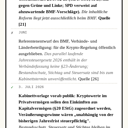
gegen Grüne und Linke; SPD verweist auf
abzuwartende BMF-Vorschläge).
Die inhaltliche
Reform liegt jetzt ausschließlich beim BMF.
Quelle
[21]
✗
JUNI
Referentenentwurf des BMF, Verbände- und
Länderbeteiligung: für die Krypto-Regelung öffentlich
ausgeblieben.
Das parallel laufende
Jahressteuergesetz 2026 enthält in der
Verbändefassung keine §23-Änderung;
Bestandsschutz, Stichtag und Steuersatz sind bis zum
Kabinettstermin unveröffentlicht.
Quelle [26]
✓
3. JULI 2026
Kabinettvorlage vorab publik: Kryptowerte im
Privatvermögen sollen den Einkünften aus
Kapitalvermögen (§20 EStG) zugeordnet werden,
Veräußerungsgewinne wären „unabhängig von der
bisherigen Jahresfrist steuerpflichtig".
Bestandsschutz, Steuersatz und Stichtag bleiben im