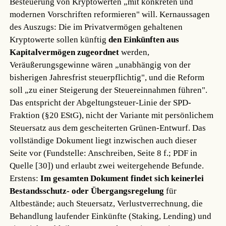
Besteuerung von Kryptowerten „mit konkreten und
modernen Vorschriften reformieren" will. Kernaussagen
des Auszugs: Die im Privatvermögen gehaltenen
Kryptowerte sollen künftig
den Einkünften aus
Kapitalvermögen zugeordnet
werden,
Veräußerungsgewinne wären „unabhängig von der
bisherigen Jahresfrist steuerpflichtig", und die Reform
soll „zu einer Steigerung der Steuereinnahmen führen".
Das entspricht der Abgeltungsteuer-Linie der SPD-
Fraktion (§20 EStG), nicht der Variante mit persönlichem
Steuersatz aus dem gescheiterten Grünen-Entwurf. Das
vollständige Dokument liegt inzwischen auch dieser
Seite vor (Fundstelle: Anschreiben, Seite 8 f.; PDF in
Quelle [30]) und erlaubt zwei weitergehende Befunde.
Erstens:
Im gesamten Dokument findet sich keinerlei
Bestandsschutz- oder Übergangsregelung
für
Altbestände; auch Steuersatz, Verlustverrechnung, die
Behandlung laufender Einkünfte (Staking, Lending) und