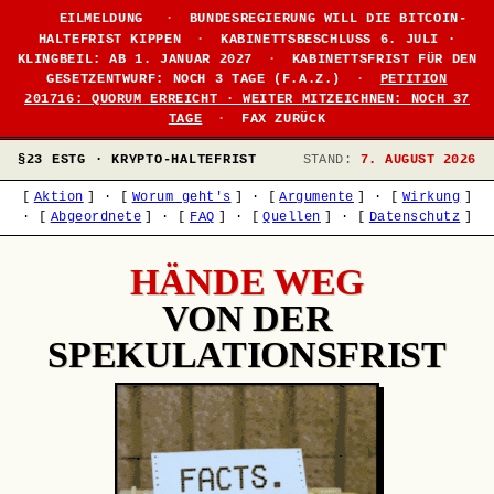
EILMELDUNG
·
BUNDESREGIERUNG WILL DIE BITCOIN-
HALTEFRIST KIPPEN
·
KABINETTSBESCHLUSS 6. JULI ·
KLINGBEIL: AB 1. JANUAR 2027
·
KABINETTSFRIST FÜR DEN
GESETZENTWURF: NOCH 3 TAGE (F.A.Z.)
·
PETITION
201716: QUORUM ERREICHT · WEITER MITZEICHNEN: NOCH 37
TAGE
·
FAX ZURÜCK
§23 ESTG · KRYPTO-HALTEFRIST
STAND:
7. AUGUST 2026
[
Aktion
]
·
[
Worum geht's
]
·
[
Argumente
]
·
[
Wirkung
]
·
[
Abgeordnete
]
·
[
FAQ
]
·
[
Quellen
]
·
[
Datenschutz
]
HÄNDE WEG
VON DER
SPEKULATIONSFRIST