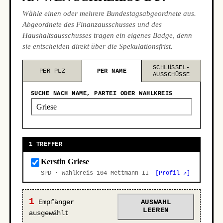
Wähle einen oder mehrere Bundestagsabgeordnete aus.
Abgeordnete des Finanzausschusses und des
Haushaltsausschusses tragen ein eigenes Badge, denn
sie entscheiden direkt über die Spekulationsfrist.
SCHLÜSSEL-
PER PLZ
PER NAME
AUSSCHÜSSE
SUCHE NACH NAME, PARTEI ODER WAHLKREIS
1 TREFFER
Kerstin Griese
SPD · Wahlkreis 104 Mettmann II
[Profil ↗]
1
Empfänger
AUSWAHL
LEEREN
ausgewählt