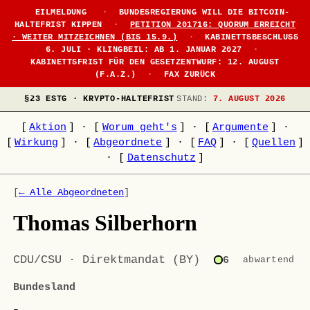
EILMELDUNG
·
BUNDESREGIERUNG WILL DIE BITCOIN-
HALTEFRIST KIPPEN
·
PETITION 201716: QUORUM ERREICHT
· WEITER MITZEICHNEN (BIS 15.9.)
·
KABINETTSBESCHLUSS
6. JULI · KLINGBEIL: AB 1. JANUAR 2027
·
KABINETTSFRIST FÜR DEN GESETZENTWURF: 12. AUGUST
(F.A.Z.)
·
FAX ZURÜCK
§23 ESTG · KRYPTO-HALTEFRIST
STAND:
7. AUGUST 2026
[
Aktion
]
·
[
Worum geht's
]
·
[
Argumente
]
·
[
Wirkung
]
·
[
Abgeordnete
]
·
[
FAQ
]
·
[
Quellen
]
·
[
Datenschutz
]
[
← Alle Abgeordneten
]
Thomas Silberhorn
CDU/CSU · Direktmandat (BY)
6
abwartend
Bundesland