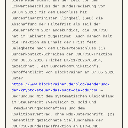
Diese Rede stammt aus der Zeit vor dem
Eckwertebeschluss der Bundesregierung vom
29.04.2026; mit dem Beschluss hat
Bundesfinanzminister Klingbeil (SPD) die
Abschaffung der Haltefrist als Teil der
Steuerreform 2027 angekündigt, die CDU/CSU
hat im Kabinett zugestimmt. Auch danach hält
die Fraktion am Erhalt der Frist fest.
Belegkette nach dem Eckwertebeschluss (1)
Bürgerkontakt-Schreiben der CDU/CSU-Fraktion
vom 06.05.2026 (Ticket BK/21/2026/06854,
gezeichnet „Team Bürgerkommunikation"),
veröffentlicht von Blocktrainer am 07.05.2026
unter
https://www.blocktrainer.de/blog/aenderung-
der-krypto-steuer-das-sagt-die-cdu/csu
—
Begründung mit dem systematischen Gleichklang
im Steuerrecht (Vergleich zu Gold und
Fremdwährungsgeschäften) und dem
Koalitionsvertrag, ohne MdB-Unterschrift; (2)
namentlich gezeichnete Stellungnahme der
CDU/CSU-Bundestagsfraktion an BTC-ECHO,