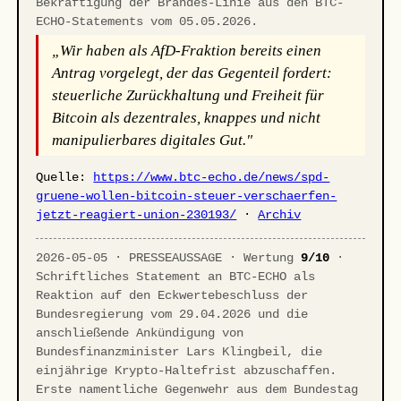
Bekräftigung der Brandes-Linie aus den BTC-
ECHO-Statements vom 05.05.2026.
„Wir haben als AfD-Fraktion bereits einen
Antrag vorgelegt, der das Gegenteil fordert:
steuerliche Zurückhaltung und Freiheit für
Bitcoin als dezentrales, knappes und nicht
manipulierbares digitales Gut."
Quelle:
https://www.btc-echo.de/news/spd-
gruene-wollen-bitcoin-steuer-verschaerfen-
jetzt-reagiert-union-230193/
·
Archiv
2026-05-05 · PRESSEAUSSAGE · Wertung
9/10
·
Schriftliches Statement an BTC-ECHO als
Reaktion auf den Eckwertebeschluss der
Bundesregierung vom 29.04.2026 und die
anschließende Ankündigung von
Bundesfinanzminister Lars Klingbeil, die
einjährige Krypto-Haltefrist abzuschaffen.
Erste namentliche Gegenwehr aus dem Bundestag