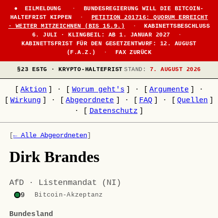
EILMELDUNG
·
BUNDESREGIERUNG WILL DIE BITCOIN-
HALTEFRIST KIPPEN
·
PETITION 201716: QUORUM ERREICHT
· WEITER MITZEICHNEN (BIS 15.9.)
·
KABINETTSBESCHLUSS
6. JULI · KLINGBEIL: AB 1. JANUAR 2027
·
KABINETTSFRIST FÜR DEN GESETZENTWURF: 12. AUGUST
(F.A.Z.)
·
FAX ZURÜCK
§23 ESTG · KRYPTO-HALTEFRIST
STAND:
7. AUGUST 2026
[
Aktion
]
·
[
Worum geht's
]
·
[
Argumente
]
·
[
Wirkung
]
·
[
Abgeordnete
]
·
[
FAQ
]
·
[
Quellen
]
·
[
Datenschutz
]
[
← Alle Abgeordneten
]
Dirk Brandes
AfD · Listenmandat (NI)
9
Bitcoin-Akzeptanz
Bundesland