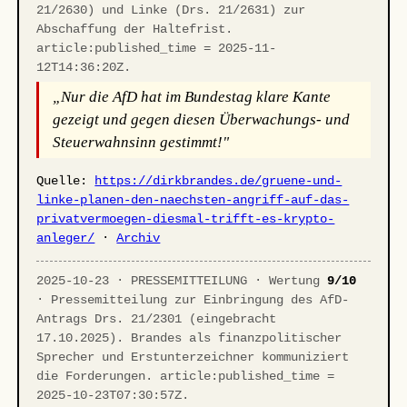
21/2630) und Linke (Drs. 21/2631) zur
Abschaffung der Haltefrist.
article:published_time = 2025-11-
12T14:36:20Z.
„Nur die AfD hat im Bundestag klare Kante
gezeigt und gegen diesen Überwachungs- und
Steuerwahnsinn gestimmt!"
Quelle:
https://dirkbrandes.de/gruene-und-
linke-planen-den-naechsten-angriff-auf-das-
privatvermoegen-diesmal-trifft-es-krypto-
anleger/
·
Archiv
2025-10-23 · PRESSEMITTEILUNG · Wertung
9/10
· Pressemitteilung zur Einbringung des AfD-
Antrags Drs. 21/2301 (eingebracht
17.10.2025). Brandes als finanzpolitischer
Sprecher und Erstunterzeichner kommuniziert
die Forderungen. article:published_time =
2025-10-23T07:30:57Z.