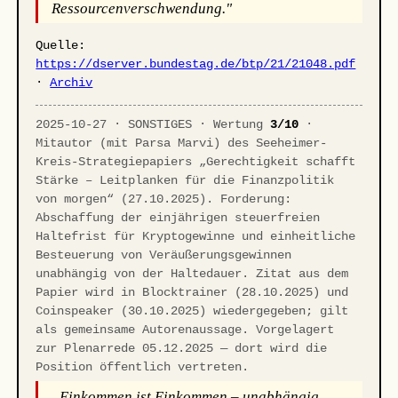
Ressourcenverschwendung."
Quelle:
https://dserver.bundestag.de/btp/21/21048.pdf
·
Archiv
2025-10-27 · SONSTIGES · Wertung
3/10
·
Mitautor (mit Parsa Marvi) des Seeheimer-
Kreis-Strategiepapiers „Gerechtigkeit schafft
Stärke – Leitplanken für die Finanzpolitik
von morgen“ (27.10.2025). Forderung:
Abschaffung der einjährigen steuerfreien
Haltefrist für Kryptogewinne und einheitliche
Besteuerung von Veräußerungsgewinnen
unabhängig von der Haltedauer. Zitat aus dem
Papier wird in Blocktrainer (28.10.2025) und
Coinspeaker (30.10.2025) wiedergegeben; gilt
als gemeinsame Autorenaussage. Vorgelagert
zur Plenarrede 05.12.2025 — dort wird die
Position öffentlich vertreten.
„Einkommen ist Einkommen – unabhängig