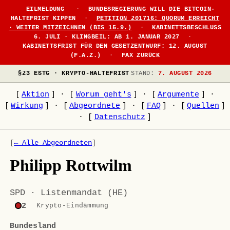
●
EILMELDUNG
·
BUNDESREGIERUNG WILL DIE BITCOIN-
HALTEFRIST KIPPEN
·
PETITION 201716: QUORUM ERREICHT
· WEITER MITZEICHNEN (BIS 15.9.)
·
KABINETTSBESCHLUSS
6. JULI · KLINGBEIL: AB 1. JANUAR 2027
·
KABINETTSFRIST FÜR DEN GESETZENTWURF: 12. AUGUST
(F.A.Z.)
·
FAX ZURÜCK
§23 ESTG · KRYPTO-HALTEFRIST
STAND:
7. AUGUST 2026
[
Aktion
]
·
[
Worum geht's
]
·
[
Argumente
]
·
[
Wirkung
]
·
[
Abgeordnete
]
·
[
FAQ
]
·
[
Quellen
]
·
[
Datenschutz
]
[
← Alle Abgeordneten
]
Philipp Rottwilm
SPD · Listenmandat (HE)
2
Krypto-Eindämmung
Bundesland