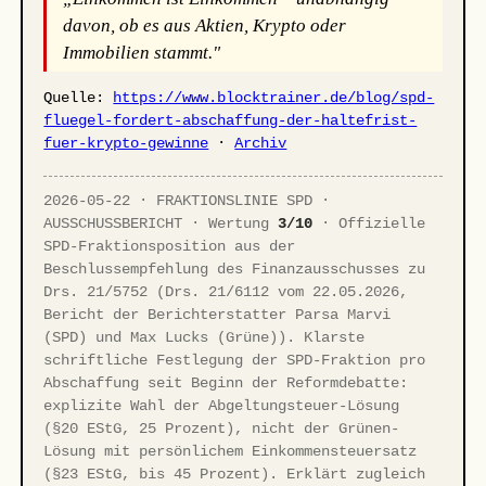
davon, ob es aus Aktien, Krypto oder
Immobilien stammt."
Quelle:
https://www.blocktrainer.de/blog/spd-
fluegel-fordert-abschaffung-der-haltefrist-
fuer-krypto-gewinne
·
Archiv
2026-05-22 · FRAKTIONSLINIE SPD ·
AUSSCHUSSBERICHT · Wertung
3/10
· Offizielle
SPD-Fraktionsposition aus der
Beschlussempfehlung des Finanzausschusses zu
Drs. 21/5752 (Drs. 21/6112 vom 22.05.2026,
Bericht der Berichterstatter Parsa Marvi
(SPD) und Max Lucks (Grüne)). Klarste
schriftliche Festlegung der SPD-Fraktion pro
Abschaffung seit Beginn der Reformdebatte:
explizite Wahl der Abgeltungsteuer-Lösung
(§20 EStG, 25 Prozent), nicht der Grünen-
Lösung mit persönlichem Einkommensteuersatz
(§23 EStG, bis 45 Prozent). Erklärt zugleich