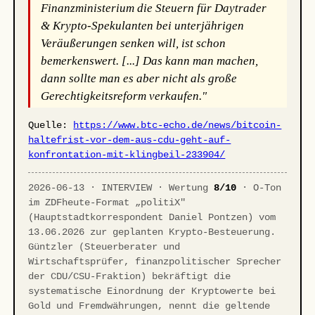
Finanzministerium die Steuern für Daytrader
& Krypto-Spekulanten bei unterjährigen
Veräußerungen senken will, ist schon
bemerkenswert. [...] Das kann man machen,
dann sollte man es aber nicht als große
Gerechtigkeitsreform verkaufen."
Quelle:
https://www.btc-echo.de/news/bitcoin-
haltefrist-vor-dem-aus-cdu-geht-auf-
konfrontation-mit-klingbeil-233904/
2026-06-13 · INTERVIEW · Wertung
8/10
· O-Ton
im ZDFheute-Format „politiX"
(Hauptstadtkorrespondent Daniel Pontzen) vom
13.06.2026 zur geplanten Krypto-Besteuerung.
Güntzler (Steuerberater und
Wirtschaftsprüfer, finanzpolitischer Sprecher
der CDU/CSU-Fraktion) bekräftigt die
systematische Einordnung der Kryptowerte bei
Gold und Fremdwährungen, nennt die geltende