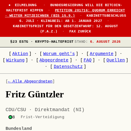
EILMELDUNG
·
BUNDESREGIERUNG WILL DIE BITCOIN-
HALTEFRIST KIPPEN
·
PETITION 201716: QUORUM ERREICHT
· WEITER MITZEICHNEN (BIS 15.9.)
·
KABINETTSBESCHLUSS
6. JULI · KLINGBEIL: AB 1. JANUAR 2027
·
KABINETTSFRIST FÜR DEN GESETZENTWURF: 12. AUGUST
(F.A.Z.)
·
FAX ZURÜCK
§23 ESTG · KRYPTO-HALTEFRIST
STAND:
6. AUGUST 2026
[
Aktion
]
·
[
Worum geht's
]
·
[
Argumente
]
·
[
Wirkung
]
·
[
Abgeordnete
]
·
[
FAQ
]
·
[
Quellen
]
·
[
Datenschutz
]
[
← Alle Abgeordneten
]
Fritz Güntzler
CDU/CSU · Direktmandat (NI)
8
Frist-Verteidigung
Bundesland