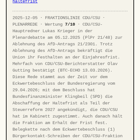
haltefrist
2025-12-05 · FRAKTIONSLINIE CDU/CSU ·
PLENARREDE · Wertung
7/10
· CDU/CSU-
Hauptredner Lukas Krieger in der
Plenardebatte am 05.12.2025 (PlPr 21/48) zur
Ablehnung des AfD-Antrags 21/2301. Trotz
Ablehnung des AfD-Antrags bekräftigt die
Union ihr Festhalten an der Einjahresfrist.
Mehrfach von CDU/CSU-Berichterstatter Olav
Gutting bestätigt (BTC-ECHO 13.03.2026).
Diese Rede stammt aus der Zeit vor dem
Eckwertebeschluss der Bundesregierung vom
29.04.2026; mit dem Beschluss hat
Bundesfinanzminister Klingbeil (SPD) die
Abschaffung der Haltefrist als Teil der
Steuerreform 2027 angekündigt, die CDU/CSU
hat im Kabinett zugestimmt. Auch danach hält
die Fraktion am Erhalt der Frist fest.
Belegkette nach dem Eckwertebeschluss (1)
Bürgerkontakt-Schreiben der CDU/CSU-Fraktion