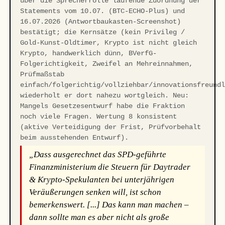
über die Sprecherrolle laufende Zuordnung der
Statements vom 10.07. (BTC-ECHO-Plus) und
16.07.2026 (Antwortbaukasten-Screenshot)
bestätigt; die Kernsätze (kein Privileg /
Gold-Kunst-Oldtimer, Krypto ist nicht gleich
Krypto, handwerklich dünn, BVerfG-
Folgerichtigkeit, Zweifel an Mehreinnahmen,
Prüfmaßstab
einfach/folgerichtig/vollziehbar/innovationsfreund
wiederholt er dort nahezu wortgleich. Neu:
Mangels Gesetzesentwurf habe die Fraktion
noch viele Fragen. Wertung 8 konsistent
(aktive Verteidigung der Frist, Prüfvorbehalt
beim ausstehenden Entwurf).
„Dass ausgerechnet das SPD-geführte
Finanzministerium die Steuern für Daytrader
& Krypto-Spekulanten bei unterjährigen
Veräußerungen senken will, ist schon
bemerkenswert. [...] Das kann man machen –
dann sollte man es aber nicht als große