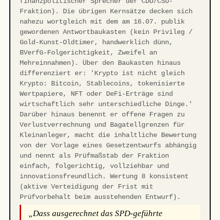
finanzpolitischer Sprecher der CDU/CSU-
Fraktion). Die übrigen Kernsätze decken sich
nahezu wortgleich mit dem am 16.07. publik
gewordenen Antwortbaukasten (kein Privileg /
Gold-Kunst-Oldtimer, handwerklich dünn,
BVerfG-Folgerichtigkeit, Zweifel an
Mehreinnahmen). Über den Baukasten hinaus
differenziert er: 'Krypto ist nicht gleich
Krypto: Bitcoin, Stablecoins, tokenisierte
Wertpapiere, NFT oder DeFi-Erträge sind
wirtschaftlich sehr unterschiedliche Dinge.'
Darüber hinaus benennt er offene Fragen zu
Verlustverrechnung und Bagatellgrenzen für
Kleinanleger, macht die inhaltliche Bewertung
von der Vorlage eines Gesetzentwurfs abhängig
und nennt als Prüfmaßstab der Fraktion
einfach, folgerichtig, vollziehbar und
innovationsfreundlich. Wertung 8 konsistent
(aktive Verteidigung der Frist mit
Prüfvorbehalt beim ausstehenden Entwurf).
„Dass ausgerechnet das SPD-geführte