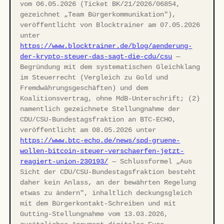
vom 06.05.2026 (Ticket BK/21/2026/06854,
gezeichnet „Team Bürgerkommunikation"),
veröffentlicht von Blocktrainer am 07.05.2026
unter
https://www.blocktrainer.de/blog/aenderung-
der-krypto-steuer-das-sagt-die-cdu/csu
—
Begründung mit dem systematischen Gleichklang
im Steuerrecht (Vergleich zu Gold und
Fremdwährungsgeschäften) und dem
Koalitionsvertrag, ohne MdB-Unterschrift; (2)
namentlich gezeichnete Stellungnahme der
CDU/CSU-Bundestagsfraktion an BTC-ECHO,
veröffentlicht am 08.05.2026 unter
https://www.btc-echo.de/news/spd-gruene-
wollen-bitcoin-steuer-verschaerfen-jetzt-
reagiert-union-230193/
— Schlussformel „Aus
Sicht der CDU/CSU-Bundestagsfraktion besteht
daher kein Anlass, an der bewährten Regelung
etwas zu ändern", inhaltlich deckungsgleich
mit dem Bürgerkontakt-Schreiben und mit
Gutting-Stellungnahme vom 13.03.2026,