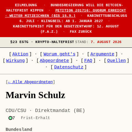
EILMELDUNG
·
BUNDESREGIERUNG WILL DIE BITCOIN-
HALTEFRIST KIPPEN
·
PETITION 201716: QUORUM ERREICHT
· WEITER MITZEICHNEN (BIS 15.9.)
·
KABINETTSBESCHLUSS
6. JULI · KLINGBEIL: AB 1. JANUAR 2027
·
KABINETTSFRIST FÜR DEN GESETZENTWURF: 12. AUGUST
(F.A.Z.)
·
FAX ZURÜCK
§23 ESTG · KRYPTO-HALTEFRIST
STAND:
7. AUGUST 2026
[
Aktion
]
·
[
Worum geht's
]
·
[
Argumente
]
·
[
Wirkung
]
·
[
Abgeordnete
]
·
[
FAQ
]
·
[
Quellen
]
·
[
Datenschutz
]
[
← Alle Abgeordneten
]
Marvin Schulz
CDU/CSU · Direktmandat (BE)
7
Frist-Erhalt
Bundesland