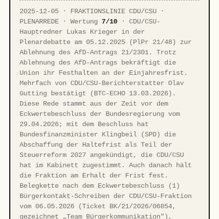
2025-12-05 · FRAKTIONSLINIE CDU/CSU ·
PLENARREDE · Wertung
7/10
· CDU/CSU-
Hauptredner Lukas Krieger in der
Plenardebatte am 05.12.2025 (PlPr 21/48) zur
Ablehnung des AfD-Antrags 21/2301. Trotz
Ablehnung des AfD-Antrags bekräftigt die
Union ihr Festhalten an der Einjahresfrist.
Mehrfach von CDU/CSU-Berichterstatter Olav
Gutting bestätigt (BTC-ECHO 13.03.2026).
Diese Rede stammt aus der Zeit vor dem
Eckwertebeschluss der Bundesregierung vom
29.04.2026; mit dem Beschluss hat
Bundesfinanzminister Klingbeil (SPD) die
Abschaffung der Haltefrist als Teil der
Steuerreform 2027 angekündigt, die CDU/CSU
hat im Kabinett zugestimmt. Auch danach hält
die Fraktion am Erhalt der Frist fest.
Belegkette nach dem Eckwertebeschluss (1)
Bürgerkontakt-Schreiben der CDU/CSU-Fraktion
vom 06.05.2026 (Ticket BK/21/2026/06854,
gezeichnet „Team Bürgerkommunikation"),