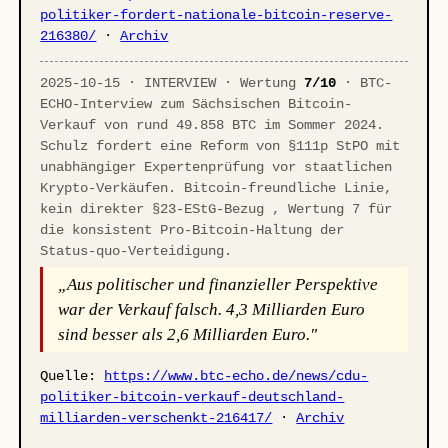
politiker-fordert-nationale-bitcoin-reserve-
216380/
·
Archiv
2025-10-15 · INTERVIEW · Wertung
7/10
· BTC-
ECHO-Interview zum Sächsischen Bitcoin-
Verkauf von rund 49.858 BTC im Sommer 2024.
Schulz fordert eine Reform von §111p StPO mit
unabhängiger Expertenprüfung vor staatlichen
Krypto-Verkäufen. Bitcoin-freundliche Linie,
kein direkter §23-EStG-Bezug , Wertung 7 für
die konsistent Pro-Bitcoin-Haltung der
Status-quo-Verteidigung.
„Aus politischer und finanzieller Perspektive
war der Verkauf falsch. 4,3 Milliarden Euro
sind besser als 2,6 Milliarden Euro."
Quelle:
https://www.btc-echo.de/news/cdu-
politiker-bitcoin-verkauf-deutschland-
milliarden-verschenkt-216417/
·
Archiv