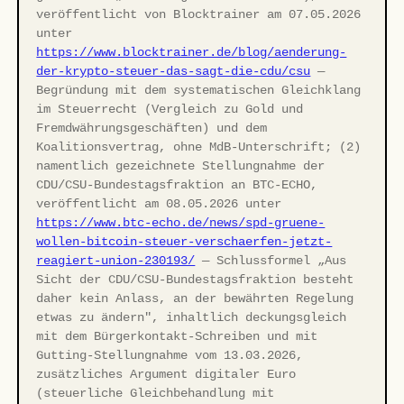
veröffentlicht von Blocktrainer am 07.05.2026
unter
https://www.blocktrainer.de/blog/aenderung-
der-krypto-steuer-das-sagt-die-cdu/csu
—
Begründung mit dem systematischen Gleichklang
im Steuerrecht (Vergleich zu Gold und
Fremdwährungsgeschäften) und dem
Koalitionsvertrag, ohne MdB-Unterschrift; (2)
namentlich gezeichnete Stellungnahme der
CDU/CSU-Bundestagsfraktion an BTC-ECHO,
veröffentlicht am 08.05.2026 unter
https://www.btc-echo.de/news/spd-gruene-
wollen-bitcoin-steuer-verschaerfen-jetzt-
reagiert-union-230193/
— Schlussformel „Aus
Sicht der CDU/CSU-Bundestagsfraktion besteht
daher kein Anlass, an der bewährten Regelung
etwas zu ändern", inhaltlich deckungsgleich
mit dem Bürgerkontakt-Schreiben und mit
Gutting-Stellungnahme vom 13.03.2026,
zusätzliches Argument digitaler Euro
(steuerliche Gleichbehandlung mit