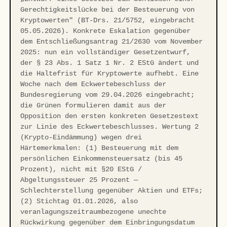
Gerechtigkeitslücke bei der Besteuerung von
Kryptowerten" (BT-Drs. 21/5752, eingebracht
05.05.2026). Konkrete Eskalation gegenüber
dem Entschließungsantrag 21/2630 vom November
2025: nun ein vollständiger Gesetzentwurf,
der § 23 Abs. 1 Satz 1 Nr. 2 EStG ändert und
die Haltefrist für Kryptowerte aufhebt. Eine
Woche nach dem Eckwertebeschluss der
Bundesregierung vom 29.04.2026 eingebracht;
die Grünen formulieren damit aus der
Opposition den ersten konkreten Gesetzestext
zur Linie des Eckwertebeschlusses. Wertung 2
(Krypto-Eindämmung) wegen drei
Härtemerkmalen: (1) Besteuerung mit dem
persönlichen Einkommensteuersatz (bis 45
Prozent), nicht mit §20 EStG /
Abgeltungssteuer 25 Prozent —
Schlechterstellung gegenüber Aktien und ETFs;
(2) Stichtag 01.01.2026, also
veranlagungszeitraumbezogene unechte
Rückwirkung gegenüber dem Einbringungsdatum