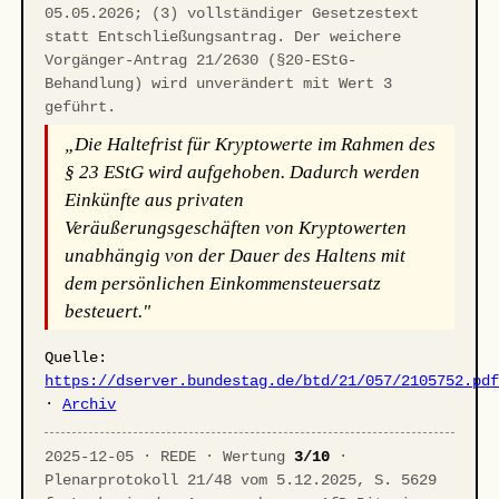
05.05.2026; (3) vollständiger Gesetzestext
statt Entschließungsantrag. Der weichere
Vorgänger-Antrag 21/2630 (§20-EStG-
Behandlung) wird unverändert mit Wert 3
geführt.
„Die Haltefrist für Kryptowerte im Rahmen des
§ 23 EStG wird aufgehoben. Dadurch werden
Einkünfte aus privaten
Veräußerungsgeschäften von Kryptowerten
unabhängig von der Dauer des Haltens mit
dem persönlichen Einkommensteuersatz
besteuert."
Quelle:
https://dserver.bundestag.de/btd/21/057/2105752.pd
·
Archiv
2025-12-05 · REDE · Wertung
3/10
·
Plenarprotokoll 21/48 vom 5.12.2025, S. 5629