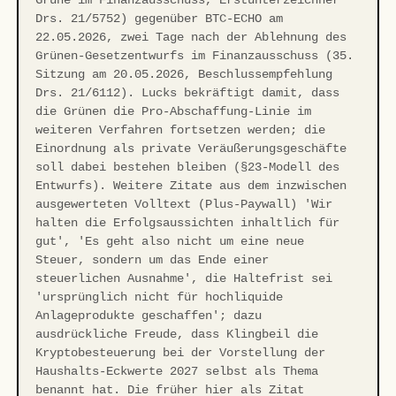
Drs. 21/5752) gegenüber BTC-ECHO am
22.05.2026, zwei Tage nach der Ablehnung des
Grünen-Gesetzentwurfs im Finanzausschuss (35.
Sitzung am 20.05.2026, Beschlussempfehlung
Drs. 21/6112). Lucks bekräftigt damit, dass
die Grünen die Pro-Abschaffung-Linie im
weiteren Verfahren fortsetzen werden; die
Einordnung als private Veräußerungsgeschäfte
soll dabei bestehen bleiben (§23-Modell des
Entwurfs). Weitere Zitate aus dem inzwischen
ausgewerteten Volltext (Plus-Paywall) 'Wir
halten die Erfolgsaussichten inhaltlich für
gut', 'Es geht also nicht um eine neue
Steuer, sondern um das Ende einer
steuerlichen Ausnahme', die Haltefrist sei
'ursprünglich nicht für hochliquide
Anlageprodukte geschaffen'; dazu
ausdrückliche Freude, dass Klingbeil die
Kryptobesteuerung bei der Vorstellung der
Haushalts-Eckwerte 2027 selbst als Thema
benannt hat. Die früher hier als Zitat