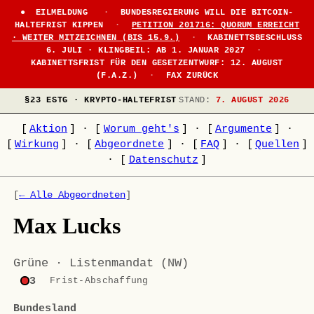
EILMELDUNG
·
BUNDESREGIERUNG WILL DIE BITCOIN-
HALTEFRIST KIPPEN
·
PETITION 201716: QUORUM ERREICHT
· WEITER MITZEICHNEN (BIS 15.9.)
·
KABINETTSBESCHLUSS
6. JULI · KLINGBEIL: AB 1. JANUAR 2027
·
KABINETTSFRIST FÜR DEN GESETZENTWURF: 12. AUGUST
(F.A.Z.)
·
FAX ZURÜCK
§23 ESTG · KRYPTO-HALTEFRIST
STAND:
7. AUGUST 2026
[
Aktion
]
·
[
Worum geht's
]
·
[
Argumente
]
·
[
Wirkung
]
·
[
Abgeordnete
]
·
[
FAQ
]
·
[
Quellen
]
·
[
Datenschutz
]
[
← Alle Abgeordneten
]
Max Lucks
Grüne · Listenmandat (NW)
3
Frist-Abschaffung
Bundesland