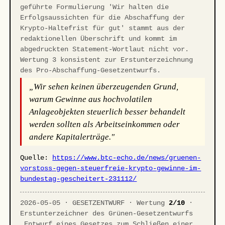
geführte Formulierung 'Wir halten die
Erfolgsaussichten für die Abschaffung der
Krypto-Haltefrist für gut' stammt aus der
redaktionellen Überschrift und kommt im
abgedruckten Statement-Wortlaut nicht vor.
Wertung 3 konsistent zur Erstunterzeichnung
des Pro-Abschaffung-Gesetzentwurfs.
„Wir sehen keinen überzeugenden Grund,
warum Gewinne aus hochvolatilen
Anlageobjekten steuerlich besser behandelt
werden sollten als Arbeitseinkommen oder
andere Kapitalerträge."
Quelle:
https://www.btc-echo.de/news/gruenen-
vorstoss-gegen-steuerfreie-krypto-gewinne-im-
bundestag-gescheitert-231112/
2026-05-05 · GESETZENTWURF · Wertung
2/10
·
Erstunterzeichner des Grünen-Gesetzentwurfs
„Entwurf eines Gesetzes zum Schließen einer