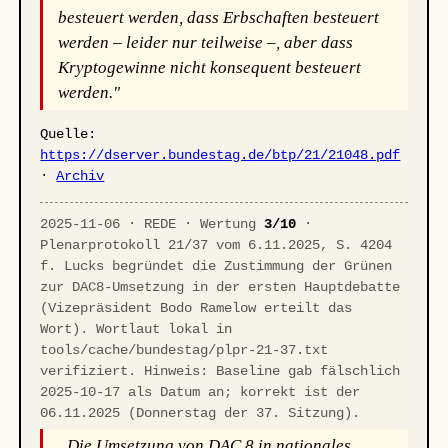
besteuert werden, dass Erbschaften besteuert
werden – leider nur teilweise –, aber dass
Kryptogewinne nicht konsequent besteuert
werden."
Quelle:
https://dserver.bundestag.de/btp/21/21048.pdf
·
Archiv
2025-11-06 · REDE · Wertung
3/10
·
Plenarprotokoll 21/37 vom 6.11.2025, S. 4204
f. Lucks begründet die Zustimmung der Grünen
zur DAC8-Umsetzung in der ersten Hauptdebatte
(Vizepräsident Bodo Ramelow erteilt das
Wort). Wortlaut lokal in
tools/cache/bundestag/plpr-21-37.txt
verifiziert. Hinweis: Baseline gab fälschlich
2025-10-17 als Datum an; korrekt ist der
06.11.2025 (Donnerstag der 37. Sitzung).
„Die Umsetzung von DAC 8 in nationales