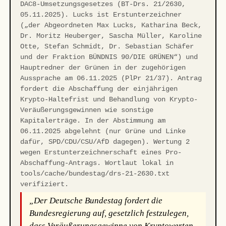
DAC8-Umsetzungsgesetzes (BT-Drs. 21/2630,
05.11.2025). Lucks ist Erstunterzeichner
(„der Abgeordneten Max Lucks, Katharina Beck,
Dr. Moritz Heuberger, Sascha Müller, Karoline
Otte, Stefan Schmidt, Dr. Sebastian Schäfer
und der Fraktion BÜNDNIS 90/DIE GRÜNEN“) und
Hauptredner der Grünen in der zugehörigen
Aussprache am 06.11.2025 (PlPr 21/37). Antrag
fordert die Abschaffung der einjährigen
Krypto-Haltefrist und Behandlung von Krypto-
Veräußerungsgewinnen wie sonstige
Kapitalerträge. In der Abstimmung am
06.11.2025 abgelehnt (nur Grüne und Linke
dafür, SPD/CDU/CSU/AfD dagegen). Wertung 2
wegen Erstunterzeichnerschaft eines Pro-
Abschaffung-Antrags. Wortlaut lokal in
tools/cache/bundestag/drs-21-2630.txt
verifiziert.
„Der Deutsche Bundestag fordert die
Bundesregierung auf, gesetzlich festzulegen,
dass Veräußerungsgewinne von Kryptowerten