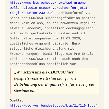
https://www.btc-echo.de/news/spd-gruene-
wollen-bitcoin-steuer-verschaerfen-jetzt-
reagiert-union-230193/
— Schlussformel „Aus
Sicht der CDU/CSU-Bundestagsfraktion besteht
daher kein Anlass, an der bewährten Regelung
etwas zu ändern", inhaltlich deckungsgleich
mit dem Bürgerkontakt-Schreiben und mit
Gutting-Stellungnahme vom 13.03.2026,
zusätzliches Argument digitaler Euro
(steuerliche Gleichbehandlung mit
Fremdwährungen). Damit liegt die Pro-Erhalt-
Linie der CDU/CSU-Fraktion auch nach dem
Kabinettsbeschluss schriftlich vor.
„Wir setzen uns als CDU/CSU hier
beispielsweise weiterhin klar für die
Beibehaltung der Einjahresfrist für steuerfreie
Gewinne ein."
Quelle:
https://dserver.bundestag.de/btp/21/21048.pdf