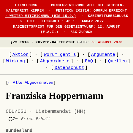
EILMELDUNG
·
BUNDESREGIERUNG WILL DIE BITCOIN-
HALTEFRIST KIPPEN
·
PETITION 201716: QUORUM ERREICHT
· WEITER MITZEICHNEN (BIS 15.9.)
·
KABINETTSBESCHLUSS
6. JULI · KLINGBEIL: AB 1. JANUAR 2027
·
KABINETTSFRIST FÜR DEN GESETZENTWURF: 12. AUGUST
(F.A.Z.)
·
FAX ZURÜCK
§23 ESTG · KRYPTO-HALTEFRIST
STAND:
6. AUGUST 2026
[
Aktion
]
·
[
Worum geht's
]
·
[
Argumente
]
·
[
Wirkung
]
·
[
Abgeordnete
]
·
[
FAQ
]
·
[
Quellen
]
·
[
Datenschutz
]
[
← Alle Abgeordneten
]
Franziska Hoppermann
CDU/CSU · Listenmandat (HH)
7~
Frist-Erhalt
Bundesland