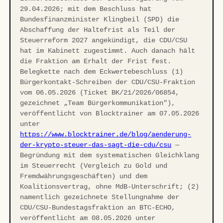
29.04.2026; mit dem Beschluss hat
Bundesfinanzminister Klingbeil (SPD) die
Abschaffung der Haltefrist als Teil der
Steuerreform 2027 angekündigt, die CDU/CSU
hat im Kabinett zugestimmt. Auch danach hält
die Fraktion am Erhalt der Frist fest.
Belegkette nach dem Eckwertebeschluss (1)
Bürgerkontakt-Schreiben der CDU/CSU-Fraktion
vom 06.05.2026 (Ticket BK/21/2026/06854,
gezeichnet „Team Bürgerkommunikation"),
veröffentlicht von Blocktrainer am 07.05.2026
unter
https://www.blocktrainer.de/blog/aenderung-
der-krypto-steuer-das-sagt-die-cdu/csu
—
Begründung mit dem systematischen Gleichklang
im Steuerrecht (Vergleich zu Gold und
Fremdwährungsgeschäften) und dem
Koalitionsvertrag, ohne MdB-Unterschrift; (2)
namentlich gezeichnete Stellungnahme der
CDU/CSU-Bundestagsfraktion an BTC-ECHO,
veröffentlicht am 08.05.2026 unter