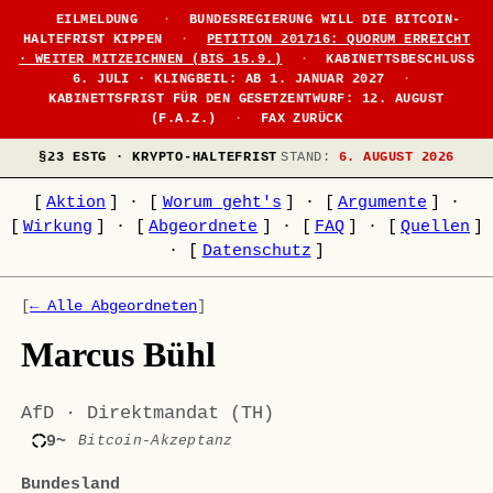
EILMELDUNG
·
BUNDESREGIERUNG WILL DIE BITCOIN-
HALTEFRIST KIPPEN
·
PETITION 201716: QUORUM ERREICHT
· WEITER MITZEICHNEN (BIS 15.9.)
·
KABINETTSBESCHLUSS
6. JULI · KLINGBEIL: AB 1. JANUAR 2027
·
KABINETTSFRIST FÜR DEN GESETZENTWURF: 12. AUGUST
(F.A.Z.)
·
FAX ZURÜCK
§23 ESTG · KRYPTO-HALTEFRIST
STAND:
6. AUGUST 2026
[
Aktion
]
·
[
Worum geht's
]
·
[
Argumente
]
·
[
Wirkung
]
·
[
Abgeordnete
]
·
[
FAQ
]
·
[
Quellen
]
·
[
Datenschutz
]
[
← Alle Abgeordneten
]
Marcus Bühl
AfD · Direktmandat (TH)
9~
Bitcoin-Akzeptanz
Bundesland