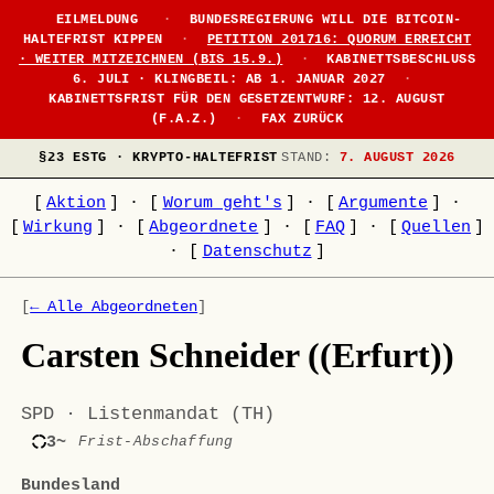
EILMELDUNG
·
BUNDESREGIERUNG WILL DIE BITCOIN-
HALTEFRIST KIPPEN
·
PETITION 201716: QUORUM ERREICHT
· WEITER MITZEICHNEN (BIS 15.9.)
·
KABINETTSBESCHLUSS
6. JULI · KLINGBEIL: AB 1. JANUAR 2027
·
KABINETTSFRIST FÜR DEN GESETZENTWURF: 12. AUGUST
(F.A.Z.)
·
FAX ZURÜCK
§23 ESTG · KRYPTO-HALTEFRIST
STAND:
7. AUGUST 2026
[
Aktion
]
·
[
Worum geht's
]
·
[
Argumente
]
·
[
Wirkung
]
·
[
Abgeordnete
]
·
[
FAQ
]
·
[
Quellen
]
·
[
Datenschutz
]
[
← Alle Abgeordneten
]
Carsten Schneider ((Erfurt))
SPD · Listenmandat (TH)
3~
Frist-Abschaffung
Bundesland