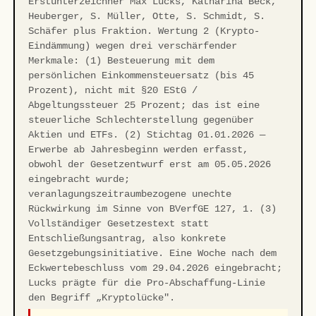
Erstunterzeichner Max Lucks, Katharina Beck,
Heuberger, S. Müller, Otte, S. Schmidt, S.
Schäfer plus Fraktion. Wertung 2 (Krypto-
Eindämmung) wegen drei verschärfender
Merkmale: (1) Besteuerung mit dem
persönlichen Einkommensteuersatz (bis 45
Prozent), nicht mit §20 EStG /
Abgeltungssteuer 25 Prozent; das ist eine
steuerliche Schlechterstellung gegenüber
Aktien und ETFs. (2) Stichtag 01.01.2026 —
Erwerbe ab Jahresbeginn werden erfasst,
obwohl der Gesetzentwurf erst am 05.05.2026
eingebracht wurde;
veranlagungszeitraumbezogene unechte
Rückwirkung im Sinne von BVerfGE 127, 1. (3)
Vollständiger Gesetzestext statt
Entschließungsantrag, also konkrete
Gesetzgebungsinitiative. Eine Woche nach dem
Eckwertebeschluss vom 29.04.2026 eingebracht;
Lucks prägte für die Pro-Abschaffung-Linie
den Begriff „Kryptolücke".