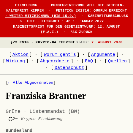
EILMELDUNG
·
BUNDESREGIERUNG WILL DIE BITCOIN-
HALTEFRIST KIPPEN
·
PETITION 201716: QUORUM ERREICHT
· WEITER MITZEICHNEN (BIS 15.9.)
·
KABINETTSBESCHLUSS
6. JULI · KLINGBEIL: AB 1. JANUAR 2027
·
KABINETTSFRIST FÜR DEN GESETZENTWURF: 12. AUGUST
(F.A.Z.)
·
FAX ZURÜCK
§23 ESTG · KRYPTO-HALTEFRIST
STAND:
7. AUGUST 2026
[
Aktion
]
·
[
Worum geht's
]
·
[
Argumente
]
·
[
Wirkung
]
·
[
Abgeordnete
]
·
[
FAQ
]
·
[
Quellen
]
·
[
Datenschutz
]
[
← Alle Abgeordneten
]
Franziska Brantner
Grüne · Listenmandat (BW)
2~
Krypto-Eindämmung
Bundesland