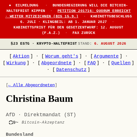
EILMELDUNG
·
BUNDESREGIERUNG WILL DIE BITCOIN-
HALTEFRIST KIPPEN
·
PETITION 201716: QUORUM ERREICHT
· WEITER MITZEICHNEN (BIS 15.9.)
·
KABINETTSBESCHLUSS
6. JULI · KLINGBEIL: AB 1. JANUAR 2027
·
KABINETTSFRIST FÜR DEN GESETZENTWURF: 12. AUGUST
(F.A.Z.)
·
FAX ZURÜCK
§23 ESTG · KRYPTO-HALTEFRIST
STAND:
6. AUGUST 2026
[
Aktion
]
·
[
Worum geht's
]
·
[
Argumente
]
·
[
Wirkung
]
·
[
Abgeordnete
]
·
[
FAQ
]
·
[
Quellen
]
·
[
Datenschutz
]
[
← Alle Abgeordneten
]
Christina Baum
AfD · Direktmandat (ST)
9~
Bitcoin-Akzeptanz
Bundesland