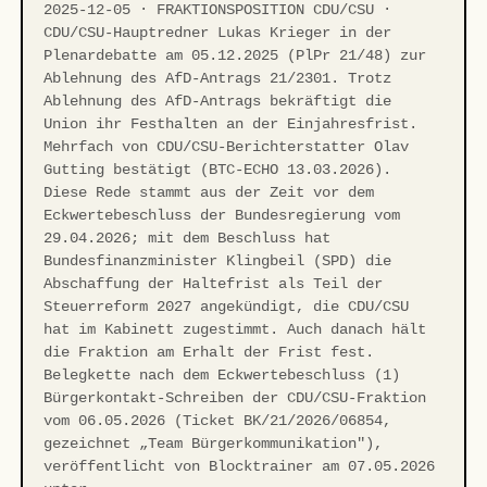
2025-12-05 · FRAKTIONSPOSITION CDU/CSU ·
CDU/CSU-Hauptredner Lukas Krieger in der
Plenardebatte am 05.12.2025 (PlPr 21/48) zur
Ablehnung des AfD-Antrags 21/2301. Trotz
Ablehnung des AfD-Antrags bekräftigt die
Union ihr Festhalten an der Einjahresfrist.
Mehrfach von CDU/CSU-Berichterstatter Olav
Gutting bestätigt (BTC-ECHO 13.03.2026).
Diese Rede stammt aus der Zeit vor dem
Eckwertebeschluss der Bundesregierung vom
29.04.2026; mit dem Beschluss hat
Bundesfinanzminister Klingbeil (SPD) die
Abschaffung der Haltefrist als Teil der
Steuerreform 2027 angekündigt, die CDU/CSU
hat im Kabinett zugestimmt. Auch danach hält
die Fraktion am Erhalt der Frist fest.
Belegkette nach dem Eckwertebeschluss (1)
Bürgerkontakt-Schreiben der CDU/CSU-Fraktion
vom 06.05.2026 (Ticket BK/21/2026/06854,
gezeichnet „Team Bürgerkommunikation"),
veröffentlicht von Blocktrainer am 07.05.2026