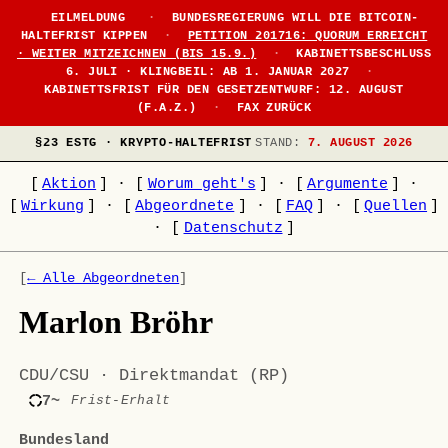
EILMELDUNG
·
BUNDESREGIERUNG WILL DIE BITCOIN-
HALTEFRIST KIPPEN
·
PETITION 201716: QUORUM ERREICHT
· WEITER MITZEICHNEN (BIS 15.9.)
·
KABINETTSBESCHLUSS
6. JULI · KLINGBEIL: AB 1. JANUAR 2027
·
KABINETTSFRIST FÜR DEN GESETZENTWURF: 12. AUGUST
(F.A.Z.)
·
FAX ZURÜCK
§23 ESTG · KRYPTO-HALTEFRIST
STAND:
7. AUGUST 2026
[
Aktion
]
·
[
Worum geht's
]
·
[
Argumente
]
·
[
Wirkung
]
·
[
Abgeordnete
]
·
[
FAQ
]
·
[
Quellen
]
·
[
Datenschutz
]
[
← Alle Abgeordneten
]
Marlon Bröhr
CDU/CSU · Direktmandat (RP)
7~
Frist-Erhalt
Bundesland