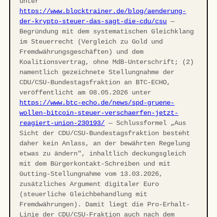
unter
https://www.blocktrainer.de/blog/aenderung-
der-krypto-steuer-das-sagt-die-cdu/csu
—
Begründung mit dem systematischen Gleichklang
im Steuerrecht (Vergleich zu Gold und
Fremdwährungsgeschäften) und dem
Koalitionsvertrag, ohne MdB-Unterschrift; (2)
namentlich gezeichnete Stellungnahme der
CDU/CSU-Bundestagsfraktion an BTC-ECHO,
veröffentlicht am 08.05.2026 unter
https://www.btc-echo.de/news/spd-gruene-
wollen-bitcoin-steuer-verschaerfen-jetzt-
reagiert-union-230193/
— Schlussformel „Aus
Sicht der CDU/CSU-Bundestagsfraktion besteht
daher kein Anlass, an der bewährten Regelung
etwas zu ändern", inhaltlich deckungsgleich
mit dem Bürgerkontakt-Schreiben und mit
Gutting-Stellungnahme vom 13.03.2026,
zusätzliches Argument digitaler Euro
(steuerliche Gleichbehandlung mit
Fremdwährungen). Damit liegt die Pro-Erhalt-
Linie der CDU/CSU-Fraktion auch nach dem