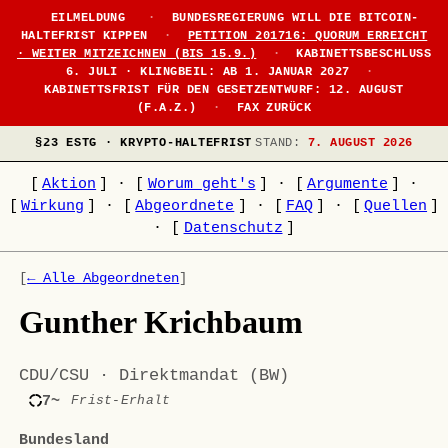
EILMELDUNG
·
BUNDESREGIERUNG WILL DIE BITCOIN-
HALTEFRIST KIPPEN
·
PETITION 201716: QUORUM ERREICHT
· WEITER MITZEICHNEN (BIS 15.9.)
·
KABINETTSBESCHLUSS
6. JULI · KLINGBEIL: AB 1. JANUAR 2027
·
KABINETTSFRIST FÜR DEN GESETZENTWURF: 12. AUGUST
(F.A.Z.)
·
FAX ZURÜCK
§23 ESTG · KRYPTO-HALTEFRIST
STAND:
7. AUGUST 2026
[
Aktion
]
·
[
Worum geht's
]
·
[
Argumente
]
·
[
Wirkung
]
·
[
Abgeordnete
]
·
[
FAQ
]
·
[
Quellen
]
·
[
Datenschutz
]
[
← Alle Abgeordneten
]
Gunther Krichbaum
CDU/CSU · Direktmandat (BW)
7~
Frist-Erhalt
Bundesland