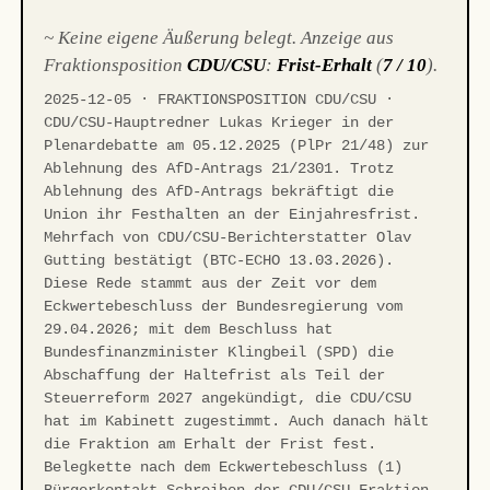
~ Keine eigene Äußerung belegt. Anzeige aus
Fraktionsposition
CDU/CSU
:
Frist-Erhalt
(
7 / 10
).
2025-12-05 · FRAKTIONSPOSITION CDU/CSU ·
CDU/CSU-Hauptredner Lukas Krieger in der
Plenardebatte am 05.12.2025 (PlPr 21/48) zur
Ablehnung des AfD-Antrags 21/2301. Trotz
Ablehnung des AfD-Antrags bekräftigt die
Union ihr Festhalten an der Einjahresfrist.
Mehrfach von CDU/CSU-Berichterstatter Olav
Gutting bestätigt (BTC-ECHO 13.03.2026).
Diese Rede stammt aus der Zeit vor dem
Eckwertebeschluss der Bundesregierung vom
29.04.2026; mit dem Beschluss hat
Bundesfinanzminister Klingbeil (SPD) die
Abschaffung der Haltefrist als Teil der
Steuerreform 2027 angekündigt, die CDU/CSU
hat im Kabinett zugestimmt. Auch danach hält
die Fraktion am Erhalt der Frist fest.
Belegkette nach dem Eckwertebeschluss (1)