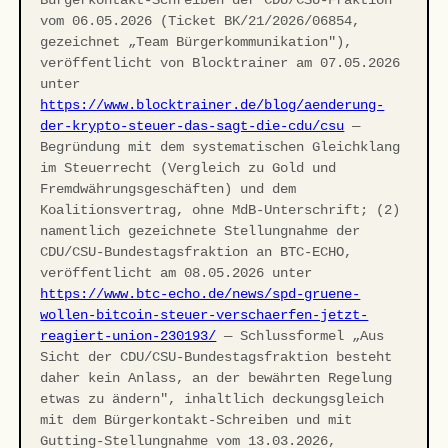
Bürgerkontakt-Schreiben der CDU/CSU-Fraktion
vom 06.05.2026 (Ticket BK/21/2026/06854,
gezeichnet „Team Bürgerkommunikation"),
veröffentlicht von Blocktrainer am 07.05.2026
unter
https://www.blocktrainer.de/blog/aenderung-
der-krypto-steuer-das-sagt-die-cdu/csu
—
Begründung mit dem systematischen Gleichklang
im Steuerrecht (Vergleich zu Gold und
Fremdwährungsgeschäften) und dem
Koalitionsvertrag, ohne MdB-Unterschrift; (2)
namentlich gezeichnete Stellungnahme der
CDU/CSU-Bundestagsfraktion an BTC-ECHO,
veröffentlicht am 08.05.2026 unter
https://www.btc-echo.de/news/spd-gruene-
wollen-bitcoin-steuer-verschaerfen-jetzt-
reagiert-union-230193/
— Schlussformel „Aus
Sicht der CDU/CSU-Bundestagsfraktion besteht
daher kein Anlass, an der bewährten Regelung
etwas zu ändern", inhaltlich deckungsgleich
mit dem Bürgerkontakt-Schreiben und mit
Gutting-Stellungnahme vom 13.03.2026,