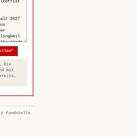
ellen"
. Die
nd mit
ereits.
it Fundstelle