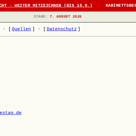
CHT · WEITER MITZEICHNEN (BIS 15.9.)
·
KABINETTSBE
STAND:
7. AUGUST 2026
]
·
[
Quellen
]
·
[
Datenschutz
]
estag.de