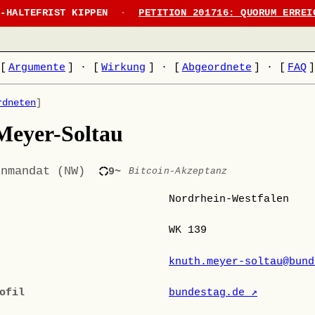
N-HALTEFRIST KIPPEN
·
PETITION 201716: QUORUM ERREI
[
Argumente
]
·
[
Wirkung
]
·
[
Abgeordnete
]
·
[
FAQ
rdneten
]
Meyer-Soltau
enmandat (NW)
9~
Bitcoin-Akzeptanz
Nordrhein-Westfalen
WK 139
knuth.meyer-soltau@bund
ofil
bundestag.de ↗