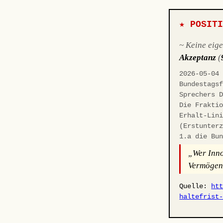
★ POSIT
~ Keine eig
Akzeptanz
(
2026-05-04
Bundestags
Sprechers 
Die Frakti
Erhalt-Lin
(Erstunter
1.a die Bu
„Wer Inno
Vermögens
Quelle:
ht
haltefrist