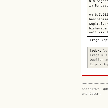
Frage kop
Codex:
Vor
Frage mus
Quellen z
Eigene An
Korrektur, Qu
und Datum.