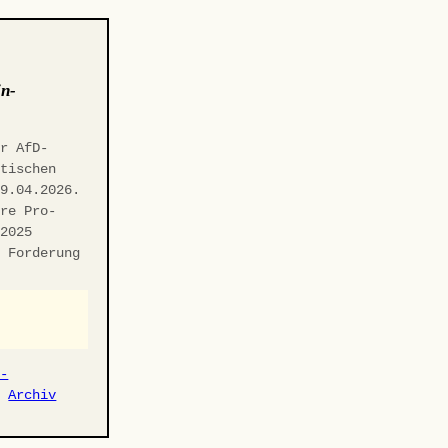
in-
er AfD-
itischen
29.04.2026.
hre Pro-
.2025
n Forderung
r-
·
Archiv