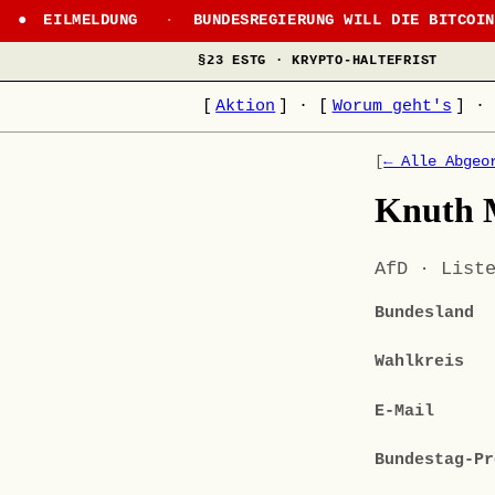
EILMELDUNG
·
BUNDESREGIERUNG WILL DIE BITCOI
§23 ESTG · KRYPTO-HALTEFRIST
[
Aktion
]
·
[
Worum geht's
]
·
[
← Alle Abgeo
Knuth 
AfD · List
Bundesland
Wahlkreis
E-Mail
Bundestag-Pr