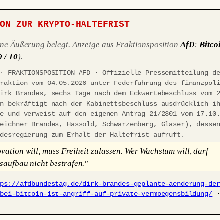
ION ZUR KRYPTO-HALTEFRIST
ene Äußerung belegt. Anzeige aus Fraktionsposition
AfD
:
Bitco
9 / 10
).
 · FRAKTIONSPOSITION AFD · Offizielle Pressemitteilung d
fraktion vom 04.05.2026 unter Federführung des finanzpol
Dirk Brandes, sechs Tage nach dem Eckwertebeschluss vom 
on bekräftigt nach dem Kabinettsbeschluss ausdrücklich i
ie und verweist auf den eigenen Antrag 21/2301 vom 17.10
zeichner Brandes, Hassold, Schwarzenberg, Glaser), desse
ndesregierung zum Erhalt der Haltefrist aufruft.
vation will, muss Freiheit zulassen. Wer Wachstum will, darf
aufbau nicht bestrafen."
tps://afdbundestag.de/dirk-brandes-geplante-aenderung-de
-bei-bitcoin-ist-angriff-auf-private-vermoegensbildung/