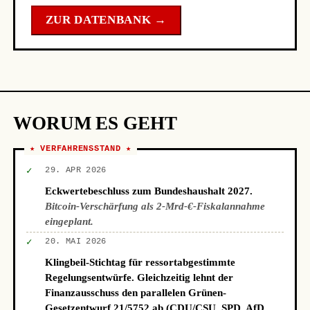
ZUR DATENBANK →
WORUM ES GEHT
★ VERFAHRENSSTAND ★
✓
29. APR 2026
Eckwertebeschluss zum Bundeshaushalt 2027.
Bitcoin-Verschärfung als 2-Mrd-€-Fiskalannahme
eingeplant.
✓
20. MAI 2026
Klingbeil-Stichtag für ressortabgestimmte
Regelungsentwürfe. Gleichzeitig lehnt der
Finanzausschuss den parallelen Grünen-
Gesetzentwurf 21/5752 ab (CDU/CSU, SPD, AfD