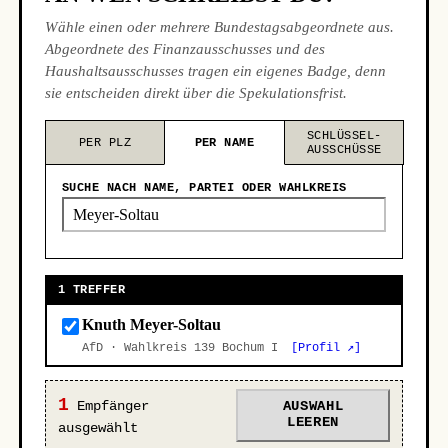
Wähle einen oder mehrere Bundestagsabgeordnete aus.
Abgeordnete des Finanzausschusses und des
Haushaltsausschusses tragen ein eigenes Badge, denn
sie entscheiden direkt über die Spekulationsfrist.
SCHLÜSSEL-
PER PLZ
PER NAME
AUSSCHÜSSE
SUCHE NACH NAME, PARTEI ODER WAHLKREIS
1 TREFFER
Knuth Meyer-Soltau
AfD · Wahlkreis 139 Bochum I
[Profil ↗]
1
Empfänger
AUSWAHL
LEEREN
ausgewählt