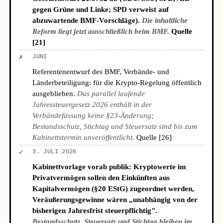
gegen Grüne und Linke; SPD verweist auf
abzuwartende BMF-Vorschläge).
Die inhaltliche
Reform liegt jetzt ausschließlich beim BMF.
Quelle
[21]
✗
JUNI
Referentenentwurf des BMF, Verbände- und
Länderbeteiligung: für die Krypto-Regelung öffentlich
ausgeblieben.
Das parallel laufende
Jahressteuergesetz 2026 enthält in der
Verbändefassung keine §23-Änderung;
Bestandsschutz, Stichtag und Steuersatz sind bis zum
Kabinettstermin unveröffentlicht.
Quelle [26]
✓
3. JULI 2026
Kabinettvorlage vorab publik: Kryptowerte im
Privatvermögen sollen den Einkünften aus
Kapitalvermögen (§20 EStG) zugeordnet werden,
Veräußerungsgewinne wären „unabhängig von der
bisherigen Jahresfrist steuerpflichtig".
Bestandsschutz, Steuersatz und Stichtag bleiben im