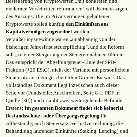
Besteuerung von Kryptowerten „mit konkreten und
modernen Vorschriften reformieren" will. Kernaussagen
des Auszugs: Die im Privatvermögen gehaltenen
Kryptowerte sollen künftig
den Einkünften aus
Kapitalvermögen zugeordnet
werden,
Veräußerungsgewinne wären „unabhängig von der
bisherigen Jahresfrist steuerpflichtig", und die Reform
soll „zu einer Steigerung der Steuereinnahmen führen".
Das entspricht der Abgeltungsteuer-Linie der SPD-
Fraktion (§20 EStG), nicht der Variante mit persönlichem
Steuersatz aus dem gescheiterten Grünen-Entwurf. Das
vollständige Dokument liegt inzwischen auch dieser
Seite vor (Fundstelle: Anschreiben, Seite 8 f.; PDF in
Quelle [30]) und erlaubt zwei weitergehende Befunde.
Erstens:
Im gesamten Dokument findet sich keinerlei
Bestandsschutz- oder Übergangsregelung
für
Altbestände; auch Steuersatz, Verlustverrechnung, die
Behandlung laufender Einkünfte (Staking, Lending) und