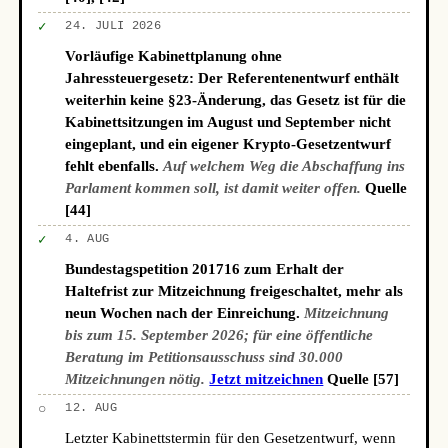
✓
24. JULI 2026
Vorläufige Kabinettplanung ohne
Jahressteuergesetz: Der Referentenentwurf enthält
weiterhin keine §23-Änderung, das Gesetz ist für die
Kabinettsitzungen im August und September nicht
eingeplant, und ein eigener Krypto-Gesetzentwurf
fehlt ebenfalls.
Auf welchem Weg die Abschaffung ins
Parlament kommen soll, ist damit weiter offen.
Quelle
[44]
✓
4. AUG
Bundestagspetition 201716 zum Erhalt der
Haltefrist zur Mitzeichnung freigeschaltet, mehr als
neun Wochen nach der Einreichung.
Mitzeichnung
bis zum 15. September 2026; für eine öffentliche
Beratung im Petitionsausschuss sind 30.000
Mitzeichnungen nötig.
Jetzt mitzeichnen
Quelle [57]
○
12. AUG
Letzter Kabinettstermin für den Gesetzentwurf, wenn