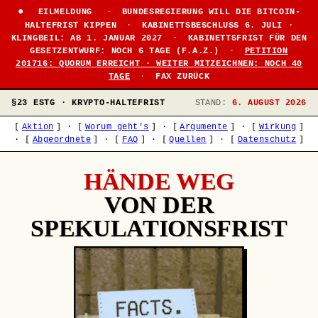
EILMELDUNG
·
BUNDESREGIERUNG WILL DIE BITCOIN-
HALTEFRIST KIPPEN
·
KABINETTSBESCHLUSS 6. JULI ·
KLINGBEIL: AB 1. JANUAR 2027
·
KABINETTSFRIST FÜR DEN
GESETZENTWURF: NOCH 6 TAGE (F.A.Z.)
·
PETITION
201716: QUORUM ERREICHT · WEITER MITZEICHNEN: NOCH 40
TAGE
·
FAX ZURÜCK
§23 ESTG · KRYPTO-HALTEFRIST
STAND:
6. AUGUST 2026
[
Aktion
]
·
[
Worum geht's
]
·
[
Argumente
]
·
[
Wirkung
]
·
[
Abgeordnete
]
·
[
FAQ
]
·
[
Quellen
]
·
[
Datenschutz
]
HÄNDE WEG
VON DER
SPEKULATIONSFRIST