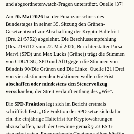
und abgeordnetenwatch-Fragen unterstützt.
Quelle [37]
Am
20. Mai 2026
hat der Finanzausschuss des
Bundestages in seiner 35. Sitzung den Grünen-
Gesetzentwurf zur Abschaffung der Krypto-Haltefrist
(Drs. 21/5752) abgelehnt. Die Beschlussempfehlung
(Drs. 21/6112 vom 22. Mai 2026, Berichterstatter Parsa
Marvi (SPD) und Max Lucks (Grüne)) trägt die Stimmen
von CDU/CSU, SPD und AfD gegen die Stimmen von
Bündnis 90/Die Grünen und Die Linke.
Quelle [21]
Drei
von vier abstimmenden Fraktionen wollen die Frist
abschaffen oder mindestens den Steuervollzug
verschärfen
; der Streit verläuft entlang des „Wie".
Die
SPD-Fraktion
legt sich im Bericht erstmals
schriftlich fest: „Die Fraktion der SPD setze sich dafür
ein, die einjährige Haltefrist für Kryptowährungen
abzuschaffen, nach der Gewinne gemäß § 23 EStG
steuerfrei seien. Entsprechende Gewinne sollten künftig