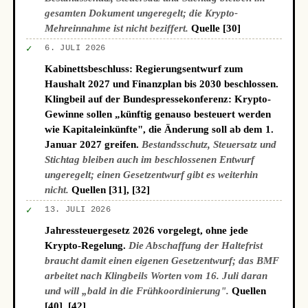
gesamten Dokument ungeregelt; die Krypto-
Mehreinnahme ist nicht beziffert.
Quelle [30]
✓
6. JULI 2026
Kabinettsbeschluss: Regierungsentwurf zum
Haushalt 2027 und Finanzplan bis 2030 beschlossen.
Klingbeil auf der Bundespressekonferenz: Krypto-
Gewinne sollen „künftig genauso besteuert werden
wie Kapitaleinkünfte", die Änderung soll ab dem 1.
Januar 2027 greifen.
Bestandsschutz, Steuersatz und
Stichtag bleiben auch im beschlossenen Entwurf
ungeregelt; einen Gesetzentwurf gibt es weiterhin
nicht.
Quellen [31], [32]
✓
13. JULI 2026
Jahressteuergesetz 2026 vorgelegt, ohne jede
Krypto-Regelung.
Die Abschaffung der Haltefrist
braucht damit einen eigenen Gesetzentwurf; das BMF
arbeitet nach Klingbeils Worten vom 16. Juli daran
und will „bald in die Frühkoordinierung".
Quellen
[40], [42]