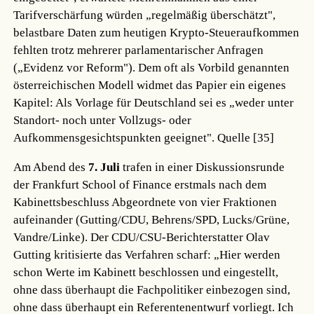
Tarifverschärfung würden „regelmäßig überschätzt",
belastbare Daten zum heutigen Krypto-Steueraufkommen
fehlten trotz mehrerer parlamentarischer Anfragen
(„Evidenz vor Reform"). Dem oft als Vorbild genannten
österreichischen Modell widmet das Papier ein eigenes
Kapitel: Als Vorlage für Deutschland sei es „weder unter
Standort- noch unter Vollzugs- oder
Aufkommensgesichtspunkten geeignet".
Quelle [35]
Am Abend des
7. Juli
trafen in einer Diskussionsrunde
der Frankfurt School of Finance erstmals nach dem
Kabinettsbeschluss Abgeordnete von vier Fraktionen
aufeinander (Gutting/CDU, Behrens/SPD, Lucks/Grüne,
Vandre/Linke). Der CDU/CSU-Berichterstatter Olav
Gutting kritisierte das Verfahren scharf: „Hier werden
schon Werte im Kabinett beschlossen und eingestellt,
ohne dass überhaupt die Fachpolitiker einbezogen sind,
ohne dass überhaupt ein Referentenentwurf vorliegt. Ich