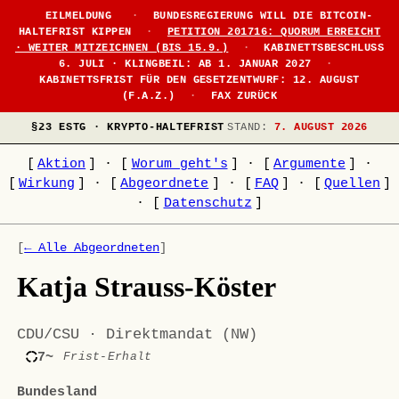
EILMELDUNG
·
BUNDESREGIERUNG WILL DIE BITCOIN-
HALTEFRIST KIPPEN
·
PETITION 201716: QUORUM ERREICHT
· WEITER MITZEICHNEN (BIS 15.9.)
·
KABINETTSBESCHLUSS
6. JULI · KLINGBEIL: AB 1. JANUAR 2027
·
KABINETTSFRIST FÜR DEN GESETZENTWURF: 12. AUGUST
(F.A.Z.)
·
FAX ZURÜCK
§23 ESTG · KRYPTO-HALTEFRIST
STAND:
7. AUGUST 2026
[
Aktion
]
·
[
Worum geht's
]
·
[
Argumente
]
·
[
Wirkung
]
·
[
Abgeordnete
]
·
[
FAQ
]
·
[
Quellen
]
·
[
Datenschutz
]
[
← Alle Abgeordneten
]
Katja Strauss-Köster
CDU/CSU · Direktmandat (NW)
7~
Frist-Erhalt
Bundesland