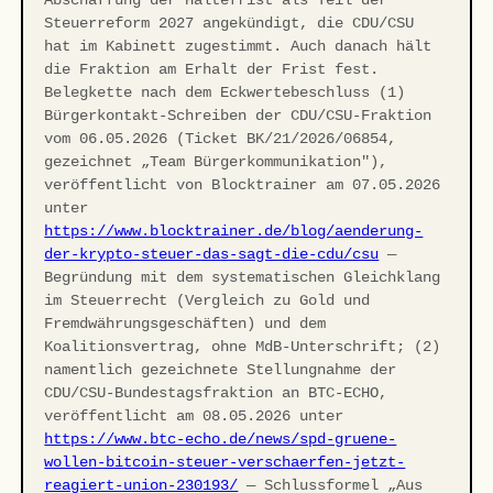
Steuerreform 2027 angekündigt, die CDU/CSU
hat im Kabinett zugestimmt. Auch danach hält
die Fraktion am Erhalt der Frist fest.
Belegkette nach dem Eckwertebeschluss (1)
Bürgerkontakt-Schreiben der CDU/CSU-Fraktion
vom 06.05.2026 (Ticket BK/21/2026/06854,
gezeichnet „Team Bürgerkommunikation"),
veröffentlicht von Blocktrainer am 07.05.2026
unter
https://www.blocktrainer.de/blog/aenderung-
der-krypto-steuer-das-sagt-die-cdu/csu
—
Begründung mit dem systematischen Gleichklang
im Steuerrecht (Vergleich zu Gold und
Fremdwährungsgeschäften) und dem
Koalitionsvertrag, ohne MdB-Unterschrift; (2)
namentlich gezeichnete Stellungnahme der
CDU/CSU-Bundestagsfraktion an BTC-ECHO,
veröffentlicht am 08.05.2026 unter
https://www.btc-echo.de/news/spd-gruene-
wollen-bitcoin-steuer-verschaerfen-jetzt-
reagiert-union-230193/
— Schlussformel „Aus