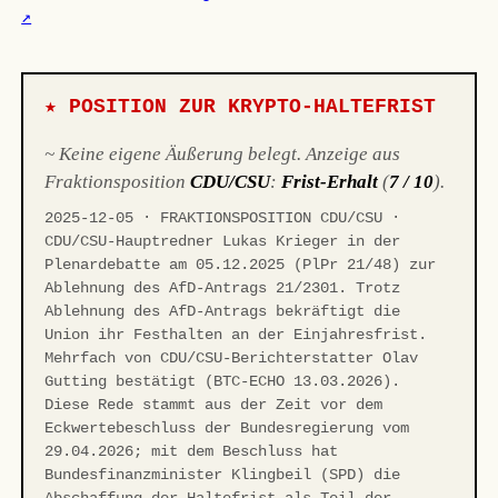
↗
★ POSITION ZUR KRYPTO-HALTEFRIST
~ Keine eigene Äußerung belegt. Anzeige aus
Fraktionsposition
CDU/CSU
:
Frist-Erhalt
(
7 / 10
).
2025-12-05 · FRAKTIONSPOSITION CDU/CSU ·
CDU/CSU-Hauptredner Lukas Krieger in der
Plenardebatte am 05.12.2025 (PlPr 21/48) zur
Ablehnung des AfD-Antrags 21/2301. Trotz
Ablehnung des AfD-Antrags bekräftigt die
Union ihr Festhalten an der Einjahresfrist.
Mehrfach von CDU/CSU-Berichterstatter Olav
Gutting bestätigt (BTC-ECHO 13.03.2026).
Diese Rede stammt aus der Zeit vor dem
Eckwertebeschluss der Bundesregierung vom
29.04.2026; mit dem Beschluss hat
Bundesfinanzminister Klingbeil (SPD) die
Abschaffung der Haltefrist als Teil der