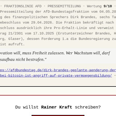
 · FRAKTIONSLINIE AFD · PRESSEMITTEILUNG · Wertung
9/10
 Pressemitteilung der AfD-Bundestagsfraktion vom 04.05.2
ng des finanzpolitischen Sprechers Dirk Brandes, sechs T
tebeschluss vom 29.04.2026. Die Fraktion bekräftigt nach
eschluss ausdrücklich ihre Pro-Erhalt-Linie und verweist
trag 21/2301 vom 17.10.2025 (Erstunterzeichner Brandes, 
erg, Glaser), dessen Forderung 1.a die Bundesregierung z
rist aufruft.
vation will, muss Freiheit zulassen. Wer Wachstum will, darf
aufbau nicht bestrafen."
tps://afdbundestag.de/dirk-brandes-geplante-aenderung-de
-bei-bitcoin-ist-angriff-auf-private-vermoegensbildung/
Du willst
Rainer Kraft
schreiben?