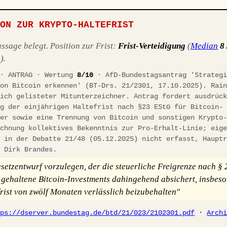
ION ZUR KRYPTO-HALTEFRIST
sage belegt. Position zur Frist:
Frist-Verteidigung
(
Median
8 
).
 · ANTRAG · Wertung
8/10
· AfD-Bundestagsantrag 'Strategi
von Bitcoin erkennen' (BT-Drs. 21/2301, 17.10.2025). Rai
lich gelisteter Mitunterzeichner. Antrag fordert ausdrüc
ng der einjährigen Haltefrist nach §23 EStG für Bitcoin-
ger sowie eine Trennung von Bitcoin und sonstigen Krypto
ichnung kollektives Bekenntnis zur Pro-Erhalt-Linie; eig
g in der Debatte 21/48 (05.12.2025) nicht erfasst, Haupt
r Dirk Brandes.
setzentwurf vorzulegen, der die steuerliche Freigrenze nach §
t gehaltene Bitcoin-Investments dahingehend absichert, insbeso
frist von zwölf Monaten verlässlich beizubehalten"
tps://dserver.bundestag.de/btd/21/023/2102301.pdf
·
Arch