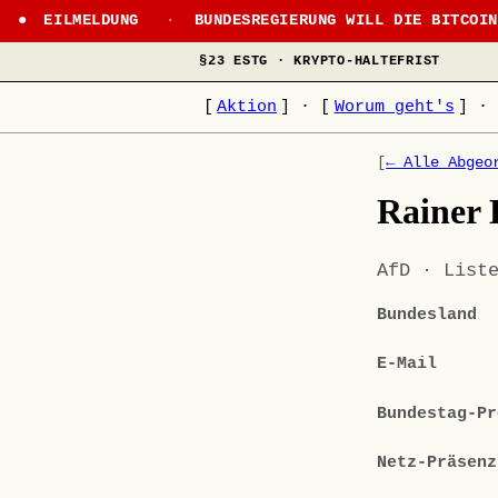
EILMELDUNG
·
BUNDESREGIERUNG WILL DIE BITCOI
§23 ESTG · KRYPTO-HALTEFRIST
[
Aktion
]
·
[
Worum geht's
]
·
[
← Alle Abgeo
Rainer 
AfD · List
Bundesland
E-Mail
Bundestag-Pr
Netz-Präsenz