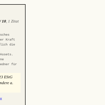
/ 10
, 1 Zitat
sches
ner Kraft
klich die
-Assets.
ene
redner für
 23 EStG
ndere a.
iv