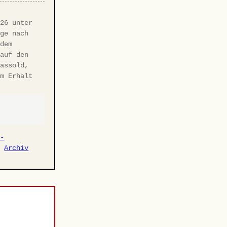
·
026 unter
age nach
 dem
 auf den
Hassold,
um Erhalt
r-
·
Archiv