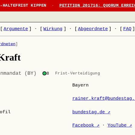
N-HALTEFRIST KIPPEN
·
PETITION 201716: QUORUM ERREI
[
Argumente
]
·
[
Wirkung
]
·
[
Abgeordnete
]
·
[
FAQ
rdneten
]
Kraft
enmandat (BY)
8
Frist-Verteidigung
Bayern
rainer.kraft@bundestag.
ofil
bundestag.de ↗
Facebook ↗
·
YouTube ↗