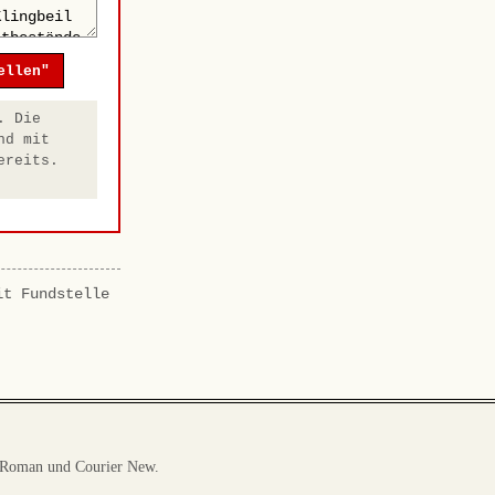
ellen"
. Die
nd mit
ereits.
it Fundstelle
 Roman und Courier New.