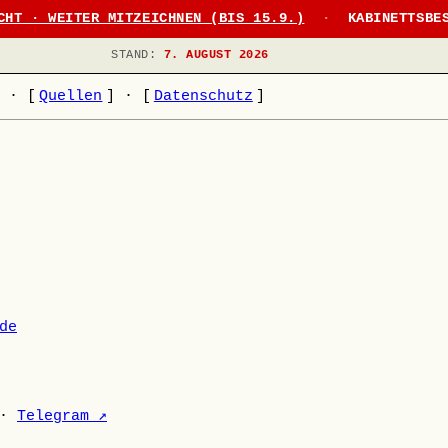
CHT · WEITER MITZEICHNEN (BIS 15.9.)
·
KABINETTSBE
STAND:
7. AUGUST 2026
]
·
[
Quellen
]
·
[
Datenschutz
]
de
·
Telegram ↗