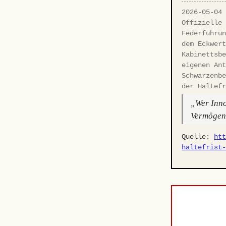
2026-05-04
Offizielle
Federführu
dem Eckwer
Kabinettsb
eigenen An
Schwarzenb
der Haltef
„Wer Inno
Vermögens
Quelle:
ht
haltefrist