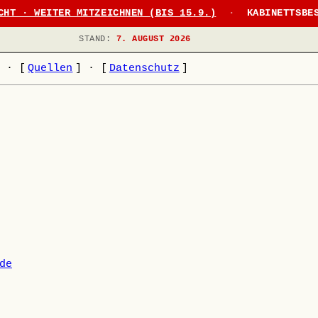
CHT · WEITER MITZEICHNEN (BIS 15.9.)
·
KABINETTSBE
STAND:
7. AUGUST 2026
]
·
[
Quellen
]
·
[
Datenschutz
]
de