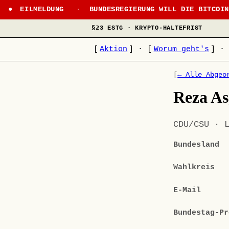
EILMELDUNG
·
BUNDESREGIERUNG WILL DIE BITCOI
§23 ESTG · KRYPTO-HALTEFRIST
[
Aktion
]
·
[
Worum geht's
]
·
[
← Alle Abgeo
Reza As
CDU/CSU · 
Bundesland
Wahlkreis
E-Mail
Bundestag-Pr