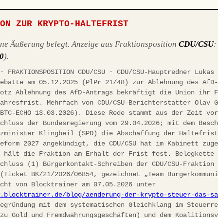
ION ZUR KRYPTO-HALTEFRIST
ene Äußerung belegt. Anzeige aus Fraktionsposition
CDU/CSU
10
).
 · FRAKTIONSPOSITION CDU/CSU · CDU/CSU-Hauptredner Lukas
debatte am 05.12.2025 (PlPr 21/48) zur Ablehnung des AfD
rotz Ablehnung des AfD-Antrags bekräftigt die Union ihr 
jahresfrist. Mehrfach von CDU/CSU-Berichterstatter Olav 
(BTC-ECHO 13.03.2026). Diese Rede stammt aus der Zeit vo
schluss der Bundesregierung vom 29.04.2026; mit dem Besc
nzminister Klingbeil (SPD) die Abschaffung der Haltefris
reform 2027 angekündigt, die CDU/CSU hat im Kabinett zug
h hält die Fraktion am Erhalt der Frist fest. Belegkette
schluss (1) Bürgerkontakt-Schreiben der CDU/CSU-Fraktion
 (Ticket BK/21/2026/06854, gezeichnet „Team Bürgerkommun
icht von Blocktrainer am 07.05.2026 unter
w.blocktrainer.de/blog/aenderung-der-krypto-steuer-das-s
egründung mit dem systematischen Gleichklang im Steuerre
 zu Gold und Fremdwährungsgeschäften) und dem Koalitions