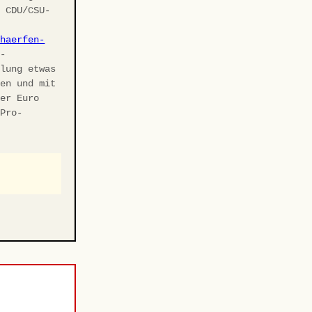
r CDU/CSU-
chaerfen-
U-
elung etwas
ben und mit
ler Euro
 Pro-