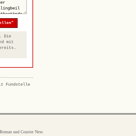
ellen"
. Die
nd mit
ereits.
it Fundstelle
 Roman und Courier New.