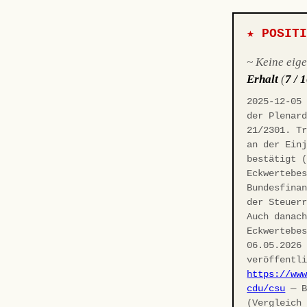
★ POSIT
~ Keine eig
Erhalt
(
7 / 
2025-12-05
der Plenar
21/2301. T
an der Ein
bestätigt 
Eckwertebe
Bundesfina
der Steuer
Auch danac
Eckwertebe
06.05.2026
veröffentl
https://ww
cdu/csu
— B
(Vergleich