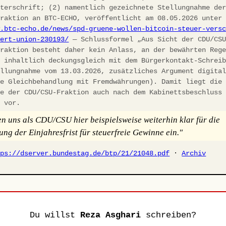
nterschrift; (2) namentlich gezeichnete Stellungnahme de
fraktion an BTC-ECHO, veröffentlicht am 08.05.2026 unter
w.btc-echo.de/news/spd-gruene-wollen-bitcoin-steuer-vers
iert-union-230193/
— Schlussformel „Aus Sicht der CDU/CS
fraktion besteht daher kein Anlass, an der bewährten Reg
, inhaltlich deckungsgleich mit dem Bürgerkontakt-Schrei
ellungnahme vom 13.03.2026, zusätzliches Argument digita
he Gleichbehandlung mit Fremdwährungen). Damit liegt die
ie der CDU/CSU-Fraktion auch nach dem Kabinettsbeschluss
h vor.
en uns als CDU/CSU hier beispielsweise weiterhin klar für die
ung der Einjahresfrist für steuerfreie Gewinne ein."
tps://dserver.bundestag.de/btp/21/21048.pdf
·
Archiv
Du willst
Reza Asghari
schreiben?