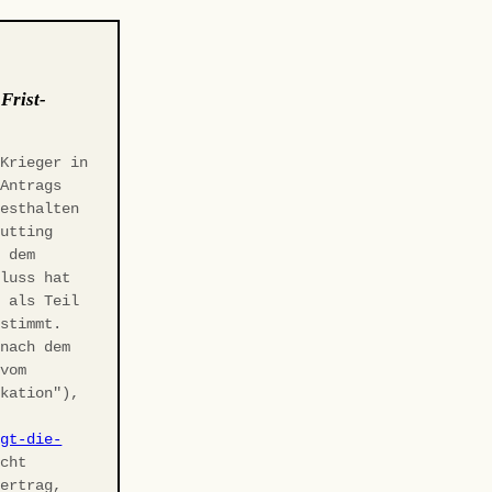
:
Frist-
 Krieger in
-Antrags
Festhalten
Gutting
r dem
hluss hat
t als Teil
estimmt.
 nach dem
 vom
ikation"),
agt-die-
cht
vertrag,