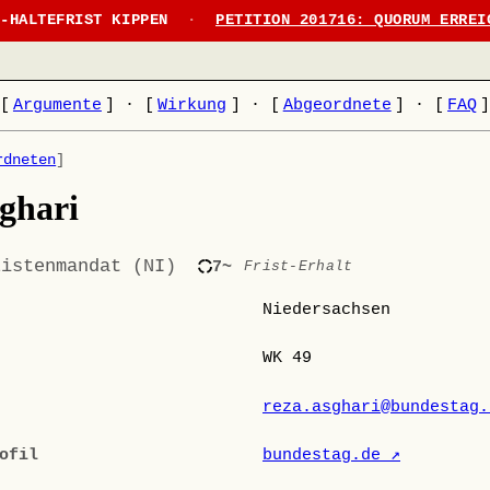
N-HALTEFRIST KIPPEN
·
PETITION 201716: QUORUM ERREI
[
Argumente
]
·
[
Wirkung
]
·
[
Abgeordnete
]
·
[
FAQ
rdneten
]
ghari
Listenmandat (NI)
7~
Frist-Erhalt
Niedersachsen
WK 49
reza.asghari@bundestag.
ofil
bundestag.de ↗