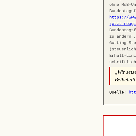
ohne MdB-U
Bundestags
https://ww
jetzt-reag
Bundestags
zu ändern"
Gutting-St
(steuerlic
Erhalt-Lin
schriftlic
„Wir setz
Beibehalt
Quelle:
ht