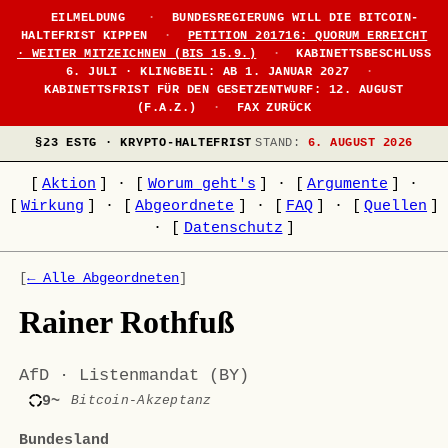
EILMELDUNG
·
BUNDESREGIERUNG WILL DIE BITCOIN-
HALTEFRIST KIPPEN
·
PETITION 201716: QUORUM ERREICHT
· WEITER MITZEICHNEN (BIS 15.9.)
·
KABINETTSBESCHLUSS
6. JULI · KLINGBEIL: AB 1. JANUAR 2027
·
KABINETTSFRIST FÜR DEN GESETZENTWURF: 12. AUGUST
(F.A.Z.)
·
FAX ZURÜCK
§23 ESTG · KRYPTO-HALTEFRIST
STAND:
6. AUGUST 2026
[
Aktion
]
·
[
Worum geht's
]
·
[
Argumente
]
·
[
Wirkung
]
·
[
Abgeordnete
]
·
[
FAQ
]
·
[
Quellen
]
·
[
Datenschutz
]
[
← Alle Abgeordneten
]
Rainer Rothfuß
AfD · Listenmandat (BY)
9~
Bitcoin-Akzeptanz
Bundesland