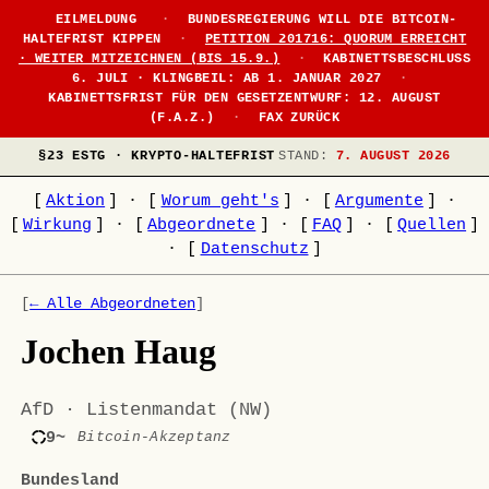
EILMELDUNG
·
BUNDESREGIERUNG WILL DIE BITCOIN-
HALTEFRIST KIPPEN
·
PETITION 201716: QUORUM ERREICHT
· WEITER MITZEICHNEN (BIS 15.9.)
·
KABINETTSBESCHLUSS
6. JULI · KLINGBEIL: AB 1. JANUAR 2027
·
KABINETTSFRIST FÜR DEN GESETZENTWURF: 12. AUGUST
(F.A.Z.)
·
FAX ZURÜCK
§23 ESTG · KRYPTO-HALTEFRIST
STAND:
7. AUGUST 2026
[
Aktion
]
·
[
Worum geht's
]
·
[
Argumente
]
·
[
Wirkung
]
·
[
Abgeordnete
]
·
[
FAQ
]
·
[
Quellen
]
·
[
Datenschutz
]
[
← Alle Abgeordneten
]
Jochen Haug
AfD · Listenmandat (NW)
9~
Bitcoin-Akzeptanz
Bundesland