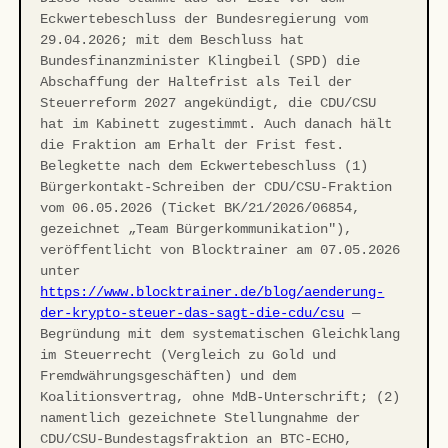
Eckwertebeschluss der Bundesregierung vom
29.04.2026; mit dem Beschluss hat
Bundesfinanzminister Klingbeil (SPD) die
Abschaffung der Haltefrist als Teil der
Steuerreform 2027 angekündigt, die CDU/CSU
hat im Kabinett zugestimmt. Auch danach hält
die Fraktion am Erhalt der Frist fest.
Belegkette nach dem Eckwertebeschluss (1)
Bürgerkontakt-Schreiben der CDU/CSU-Fraktion
vom 06.05.2026 (Ticket BK/21/2026/06854,
gezeichnet „Team Bürgerkommunikation"),
veröffentlicht von Blocktrainer am 07.05.2026
unter
https://www.blocktrainer.de/blog/aenderung-
der-krypto-steuer-das-sagt-die-cdu/csu
—
Begründung mit dem systematischen Gleichklang
im Steuerrecht (Vergleich zu Gold und
Fremdwährungsgeschäften) und dem
Koalitionsvertrag, ohne MdB-Unterschrift; (2)
namentlich gezeichnete Stellungnahme der
CDU/CSU-Bundestagsfraktion an BTC-ECHO,