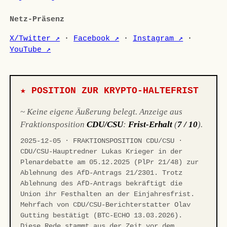
Netz-Präsenz
X/Twitter ↗
·
Facebook ↗
·
Instagram ↗
·
YouTube ↗
★ POSITION ZUR KRYPTO-HALTEFRIST
~ Keine eigene Äußerung belegt. Anzeige aus
Fraktionsposition
CDU/CSU
:
Frist-Erhalt
(
7 / 10
).
2025-12-05 · FRAKTIONSPOSITION CDU/CSU ·
CDU/CSU-Hauptredner Lukas Krieger in der
Plenardebatte am 05.12.2025 (PlPr 21/48) zur
Ablehnung des AfD-Antrags 21/2301. Trotz
Ablehnung des AfD-Antrags bekräftigt die
Union ihr Festhalten an der Einjahresfrist.
Mehrfach von CDU/CSU-Berichterstatter Olav
Gutting bestätigt (BTC-ECHO 13.03.2026).
Diese Rede stammt aus der Zeit vor dem