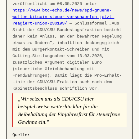
veröffentlicht am 08.05.2026 unter
https://www.btc-echo.de/news/spd-gruene-
wollen-bitcoin-steuer-verschaerfen-jetzt-
reagiert-union-230193/
— Schlussformel „Aus
Sicht der CDU/CSU-Bundestagsfraktion besteht
daher kein Anlass, an der bewährten Regelung
etwas zu ändern", inhaltlich deckungsgleich
mit dem Bürgerkontakt-Schreiben und mit
Gutting-Stellungnahme vom 13.03.2026,
zusätzliches Argument digitaler Euro
(steuerliche Gleichbehandlung mit
Fremdwährungen). Damit liegt die Pro-Erhalt-
Linie der CDU/CSU-Fraktion auch nach dem
Kabinettsbeschluss schriftlich vor.
„Wir setzen uns als CDU/CSU hier
beispielsweise weiterhin klar für die
Beibehaltung der Einjahresfrist für steuerfreie
Gewinne ein."
Quelle: