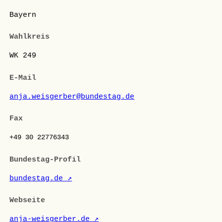
Bayern
Wahlkreis
WK 249
E-Mail
anja.weisgerber@bundestag.de
Fax
+49 30 22776343
Bundestag-Profil
bundestag.de ↗
Webseite
anja-weisgerber.de ↗