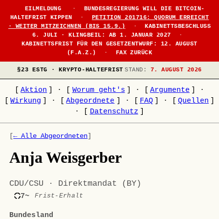
EILMELDUNG
·
BUNDESREGIERUNG WILL DIE BITCOIN-
HALTEFRIST KIPPEN
·
PETITION 201716: QUORUM ERREICHT
· WEITER MITZEICHNEN (BIS 15.9.)
·
KABINETTSBESCHLUSS
6. JULI · KLINGBEIL: AB 1. JANUAR 2027
·
KABINETTSFRIST FÜR DEN GESETZENTWURF: 12. AUGUST
(F.A.Z.)
·
FAX ZURÜCK
§23 ESTG · KRYPTO-HALTEFRIST
STAND:
7. AUGUST 2026
[
Aktion
]
·
[
Worum geht's
]
·
[
Argumente
]
·
[
Wirkung
]
·
[
Abgeordnete
]
·
[
FAQ
]
·
[
Quellen
]
·
[
Datenschutz
]
[
← Alle Abgeordneten
]
Anja Weisgerber
CDU/CSU · Direktmandat (BY)
7~
Frist-Erhalt
Bundesland