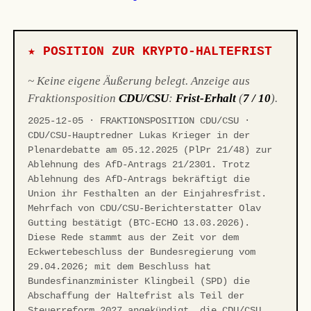
★ POSITION ZUR KRYPTO-HALTEFRIST
~ Keine eigene Äußerung belegt. Anzeige aus
Fraktionsposition
CDU/CSU
:
Frist-Erhalt
(
7 / 10
).
2025-12-05 · FRAKTIONSPOSITION CDU/CSU ·
CDU/CSU-Hauptredner Lukas Krieger in der
Plenardebatte am 05.12.2025 (PlPr 21/48) zur
Ablehnung des AfD-Antrags 21/2301. Trotz
Ablehnung des AfD-Antrags bekräftigt die
Union ihr Festhalten an der Einjahresfrist.
Mehrfach von CDU/CSU-Berichterstatter Olav
Gutting bestätigt (BTC-ECHO 13.03.2026).
Diese Rede stammt aus der Zeit vor dem
Eckwertebeschluss der Bundesregierung vom
29.04.2026; mit dem Beschluss hat
Bundesfinanzminister Klingbeil (SPD) die
Abschaffung der Haltefrist als Teil der
Steuerreform 2027 angekündigt, die CDU/CSU