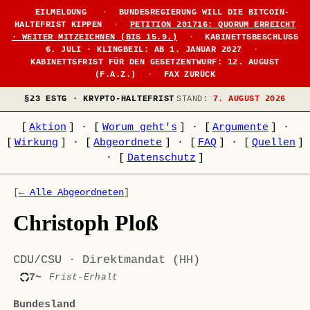
EILMELDUNG
·
BUNDESREGIERUNG WILL DIE BITCOIN-
HALTEFRIST KIPPEN
·
PETITION 201716: QUORUM ERREICHT
· WEITER MITZEICHNEN (BIS 15.9.)
·
KABINETTSBESCHLUSS
6. JULI · KLINGBEIL: AB 1. JANUAR 2027
·
KABINETTSFRIST FÜR DEN GESETZENTWURF: 12. AUGUST
(F.A.Z.)
·
FAX ZURÜCK
§23 ESTG · KRYPTO-HALTEFRIST
STAND:
7. AUGUST 2026
[
Aktion
]
·
[
Worum geht's
]
·
[
Argumente
]
·
[
Wirkung
]
·
[
Abgeordnete
]
·
[
FAQ
]
·
[
Quellen
]
·
[
Datenschutz
]
[
← Alle Abgeordneten
]
Christoph Ploß
CDU/CSU · Direktmandat (HH)
7~
Frist-Erhalt
Bundesland