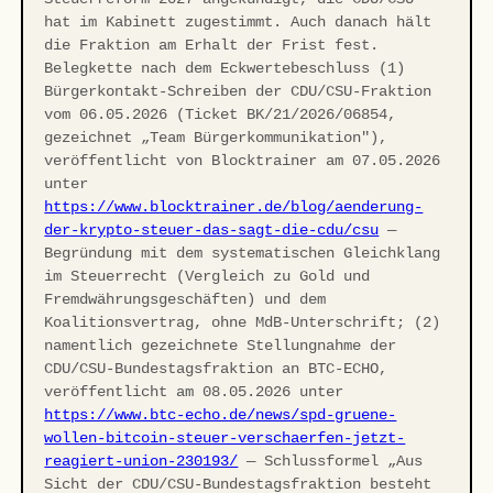
hat im Kabinett zugestimmt. Auch danach hält
die Fraktion am Erhalt der Frist fest.
Belegkette nach dem Eckwertebeschluss (1)
Bürgerkontakt-Schreiben der CDU/CSU-Fraktion
vom 06.05.2026 (Ticket BK/21/2026/06854,
gezeichnet „Team Bürgerkommunikation"),
veröffentlicht von Blocktrainer am 07.05.2026
unter
https://www.blocktrainer.de/blog/aenderung-
der-krypto-steuer-das-sagt-die-cdu/csu
—
Begründung mit dem systematischen Gleichklang
im Steuerrecht (Vergleich zu Gold und
Fremdwährungsgeschäften) und dem
Koalitionsvertrag, ohne MdB-Unterschrift; (2)
namentlich gezeichnete Stellungnahme der
CDU/CSU-Bundestagsfraktion an BTC-ECHO,
veröffentlicht am 08.05.2026 unter
https://www.btc-echo.de/news/spd-gruene-
wollen-bitcoin-steuer-verschaerfen-jetzt-
reagiert-union-230193/
— Schlussformel „Aus
Sicht der CDU/CSU-Bundestagsfraktion besteht