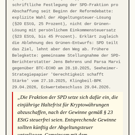
schriftliche Festlegung der SPD-Fraktion pro
Abschaffung seit Beginn der Reformdebatte:
explizite Wahl der Abgeltungsteuer-Lösung
(§20 EStG, 25 Prozent), nicht der Grünen-
Lösung mit persönlichem Einkommensteuersatz
(§23 EStG, bis 45 Prozent). Erklärt zugleich
die Ablehnung des Grünen-Entwurfs: SPD teilt
das Ziel, lehnt aber den Weg ab. Frühere
Belegkette: gemeinsame Stellungnahme der SPD-
Berichterstatter Jens Behrens und Parsa Marvi
gegenüber BTC-ECHO am 28.10.2025, Seeheimer-
Strategiepapier 'Gerechtigkeit schafft
Stärke' vom 27.10.2025, Klingbeil-BPK
29.04.2026, Eckwertebeschluss 29.04.2026.
„Die Fraktion der SPD setze sich dafür ein, die
einjährige Haltefrist für Kryptowährungen
abzuschaffen, nach der Gewinne gemäß § 23
EStG steuerfrei seien. Entsprechende Gewinne
sollten künftig der Abgeltungsteuer
unterliegen. Gemeinsam mit dem