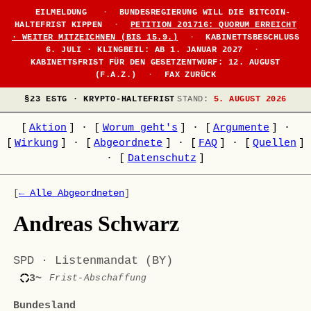
EILMELDUNG
·
BUNDESREGIERUNG WILL DIE BITCOIN-
HALTEFRIST KIPPEN
·
PETITION 201716: QUORUM ERREICHT
· WEITER MITZEICHNEN (BIS 15.9.)
·
KABINETTSBESCHLUSS
6. JULI · KLINGBEIL: AB 1. JANUAR 2027
·
KABINETTSFRIST FÜR DEN GESETZENTWURF: 12. AUGUST
(F.A.Z.)
·
FAX ZURÜCK
§23 ESTG · KRYPTO-HALTEFRIST
STAND:
5. AUGUST 2026
[
Aktion
]
·
[
Worum geht's
]
·
[
Argumente
]
·
[
Wirkung
]
·
[
Abgeordnete
]
·
[
FAQ
]
·
[
Quellen
]
·
[
Datenschutz
]
[
← Alle Abgeordneten
]
Andreas Schwarz
SPD · Listenmandat (BY)
3~
Frist-Abschaffung
Bundesland