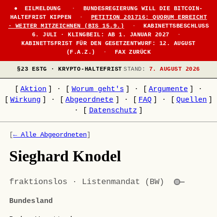
EILMELDUNG
·
BUNDESREGIERUNG WILL DIE BITCOIN-
HALTEFRIST KIPPEN
·
PETITION 201716: QUORUM ERREICHT
· WEITER MITZEICHNEN (BIS 15.9.)
·
KABINETTSBESCHLUSS
6. JULI · KLINGBEIL: AB 1. JANUAR 2027
·
KABINETTSFRIST FÜR DEN GESETZENTWURF: 12. AUGUST
(F.A.Z.)
·
FAX ZURÜCK
§23 ESTG · KRYPTO-HALTEFRIST
STAND:
7. AUGUST 2026
[
Aktion
]
·
[
Worum geht's
]
·
[
Argumente
]
·
[
Wirkung
]
·
[
Abgeordnete
]
·
[
FAQ
]
·
[
Quellen
]
·
[
Datenschutz
]
[
← Alle Abgeordneten
]
Sieghard Knodel
fraktionslos · Listenmandat (BW)
—
Bundesland