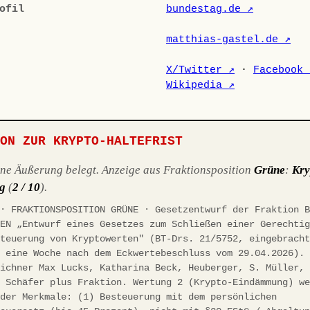
ofil
bundestag.de ↗
matthias-gastel.de ↗
X/Twitter ↗
·
Facebook 
Wikipedia ↗
ION ZUR KRYPTO-HALTEFRIST
ene Äußerung belegt. Anzeige aus Fraktionsposition
Grüne
:
Kry
g
(
2 / 10
).
 · FRAKTIONSPOSITION GRÜNE · Gesetzentwurf der Fraktion 
NEN „Entwurf eines Gesetzes zum Schließen einer Gerechti
steuerung von Kryptowerten" (BT-Drs. 21/5752, eingebrach
, eine Woche nach dem Eckwertebeschluss vom 29.04.2026).
eichner Max Lucks, Katharina Beck, Heuberger, S. Müller,
. Schäfer plus Fraktion. Wertung 2 (Krypto-Eindämmung) w
nder Merkmale: (1) Besteuerung mit dem persönlichen