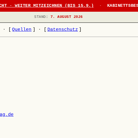
CHT · WEITER MITZEICHNEN (BIS 15.9.)
·
KABINETTSBE
STAND:
7. AUGUST 2026
]
·
[
Quellen
]
·
[
Datenschutz
]
ag.de