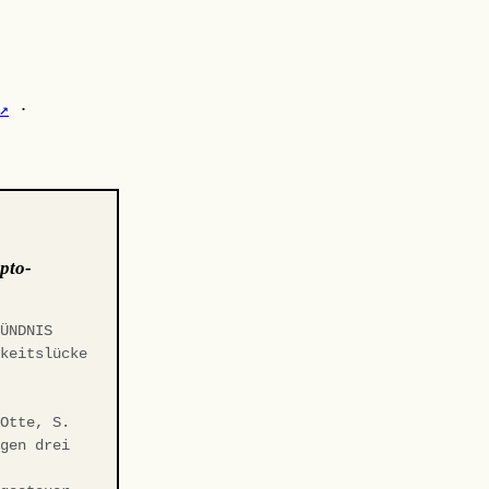
↗
·
pto-
BÜNDNIS
gkeitslücke
t
 Otte, S.
egen drei