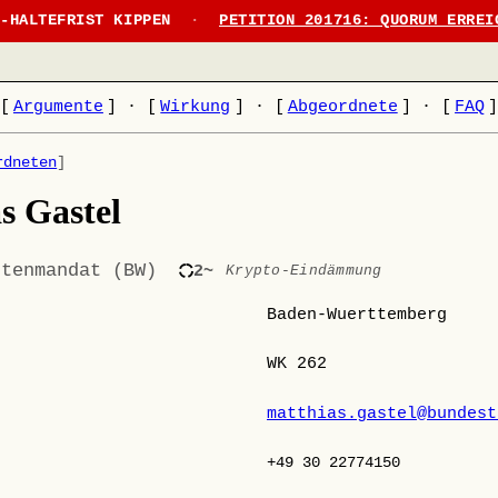
N-HALTEFRIST KIPPEN
·
PETITION 201716: QUORUM ERREI
[
Argumente
]
·
[
Wirkung
]
·
[
Abgeordnete
]
·
[
FAQ
rdneten
]
s Gastel
stenmandat (BW)
2~
Krypto-Eindämmung
Baden-Wuerttemberg
WK 262
matthias.gastel@bundest
+49 30 22774150