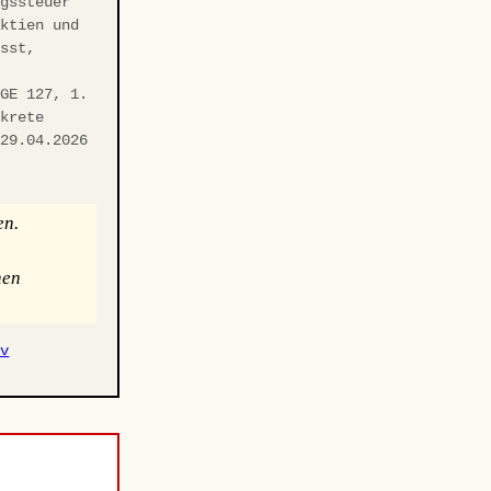
ngssteuer
Aktien und
asst,
fGE 127, 1.
nkrete
 29.04.2026
f
en.
hen
iv