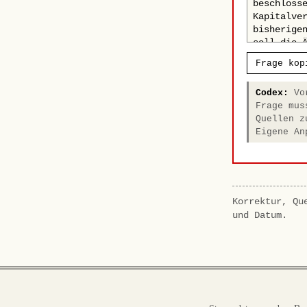
Frage kop
Codex:
Vor
Frage mus
Quellen z
Eigene An
Korrektur, Qu
und Datum.