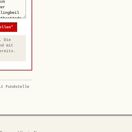
ellen"
. Die
nd mit
ereits.
it Fundstelle