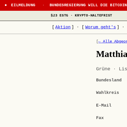
EILMELDUNG
·
BUNDESREGIERUNG WILL DIE BITCOI
§23 ESTG · KRYPTO-HALTEFRIST
[
Aktion
]
·
[
Worum geht's
]
·
[
← Alle Abgeo
Matthia
Grüne · Li
Bundesland
Wahlkreis
E-Mail
Fax