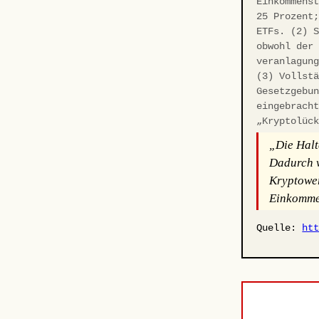
Einkommens
25 Prozent
ETFs. (2) 
obwohl der
veranlagun
(3) Vollst
Gesetzgebu
eingebrach
„Kryptolüc
„Die Halt
Dadurch w
Kryptower
Einkommen
Quelle:
ht