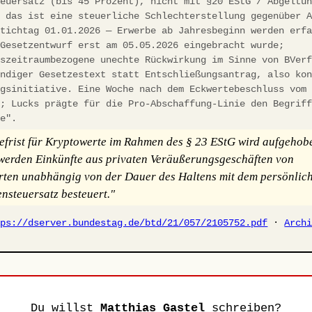
teuersatz (bis 45 Prozent), nicht mit §20 EStG / Abgeltu
; das ist eine steuerliche Schlechterstellung gegenüber 
Stichtag 01.01.2026 — Erwerbe ab Jahresbeginn werden erf
 Gesetzentwurf erst am 05.05.2026 eingebracht wurde;
gszeitraumbezogene unechte Rückwirkung im Sinne von BVer
ändiger Gesetzestext statt Entschließungsantrag, also ko
ngsinitiative. Eine Woche nach dem Eckwertebeschluss vom
t; Lucks prägte für die Pro-Abschaffung-Linie den Begrif
ke".
efrist für Kryptowerte im Rahmen des § 23 EStG wird aufgehob
erden Einkünfte aus privaten Veräußerungsgeschäften von
ten unabhängig von der Dauer des Haltens mit dem persönlic
steuersatz besteuert."
tps://dserver.bundestag.de/btd/21/057/2105752.pdf
·
Arch
Du willst
Matthias Gastel
schreiben?